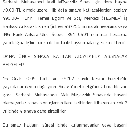
Serbest Muhasebeci Mali Müşavirlik Sınavı için ders başına
70,00-TL olmak üzere, ilk defa sınava katılacaklardan toplam
490,00- TL’nin “Temel Eğitim ve Staj Merkezi (TESMER) İş
Bankası Ankara-Dikmen Şubesi 487255 numaralı hesabına veya
ING Bank Ankara-Ulus Şubesi 361 0591 numaralı hesabına
yatırıldığına ilişkin banka dekontu ile başvurmaları gerekmektedir.
DAHA ÖNCE SINAVA KATILAN ADAYLARDA ARANACAK
BELGELER
16 Ocak 2005 tarih ve 25702 sayılı Resmi Gazete’de
yayımlanarak yürürlüğe giren Sınav Yönetmeliği’nin 21.maddesine
göre, Serbest Muhasebeci Mali Müşavirlik Sınavında başarılı
olamayanlar, sınav sonuçlarının ilanı tarihinden itibaren en çok 2
yıl içinde 4 sınava daha girebilirler.
Bu sınav haklarını süresi içinde kullanmayanlar veya başarılı