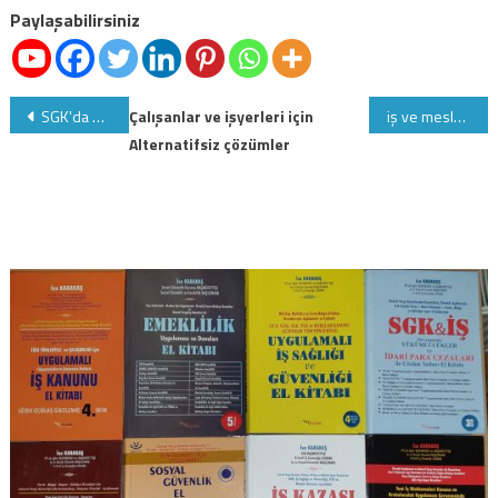
Paylaşabilirsiniz
Yazı
SGK'da sigortalılık çakışması ve çifte emeklilik-2
Çalışanlar ve işyerleri için
iş ve meslek danışmanı olmak isteyenler!başvuru için yarın son gün
Alternatifsiz çözümler
gezinmesi