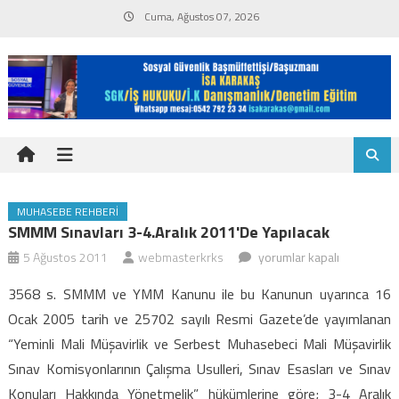
Skip
Cuma, Ağustos 07, 2026
to
content
MUHASEBE REHBERI
SMMM Sınavları 3-4.Aralık 2011'de Yapılacak
SMMM
5 Ağustos 2011
webmasterkrks
yorumlar kapalı
sınavları
3568 s. SMMM ve YMM Kanunu ile bu Kanunun uyarınca 16
3-
Ocak 2005 tarih ve 25702 sayılı Resmi Gazete’de yayımlanan
4.Aralık
“Yeminli Mali Müşavirlik ve Serbest Muhasebeci Mali Müşavirlik
2011'de
Sınav Komisyonlarının Çalışma Usulleri, Sınav Esasları ve Sınav
yapılacak
için
Konuları Hakkında Yönetmelik” hükümlerine göre; 3-4 Aralık