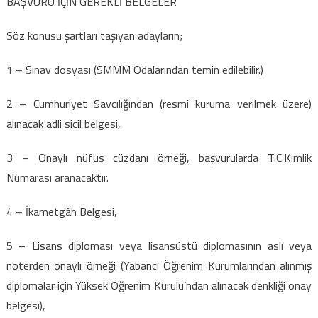
BAŞVURU İÇİN GEREKLİ BELGELER
Söz konusu şartları taşıyan adayların;
1 – Sınav dosyası (SMMM Odalarından temin edilebilir.)
2 – Cumhuriyet Savcılığından (resmi kuruma verilmek üzere)
alınacak adli sicil belgesi,
3 – Onaylı nüfus cüzdanı örneği, başvurularda T.C.Kimlik
Numarası aranacaktır.
4 – İkametgâh Belgesi,
5 – Lisans diploması veya lisansüstü diplomasının aslı veya
noterden onaylı örneği (Yabancı Öğrenim Kurumlarından alınmış
diplomalar için Yüksek Öğrenim Kurulu’ndan alınacak denkliği onay
belgesi),