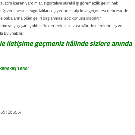
atını içeren yardımlar, sigortalıya sürekli iş göremezlik geliri, hak
 verilmesidir. Sigortalıların iş yerinde kalp krizi geçirmesi neticesinde
ve babalarına ölüm geliri bağlanması söz konusu olacaktır.
rim ve yaş şartı yoktur. Bu nedenle iş kazası hâlinde ölenlerin eş ve
a bulunabilir.
le iletişime geçmeniz hâlinde sizlere anında
KARAKAŞ’I ARA”
F-5912b556/