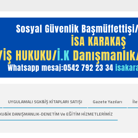
UYGULAMALI SGK&İŞ KİTAPLARI SATIŞI
Gazete Yazıları
İle
KU&İK DANIŞMANLIK-DENETİM Ve EĞİTİM HİZMETLERİMİZ