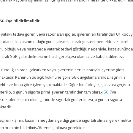
GK’ya Bildirilmelidir.
yataklı tedavi gören veya rapor alan işçiler, işverenleri tarafından 01 koduy
arafından iş kazasının olduğu günü çalışmış olarak gösterilmemekte ve ücret
rlu olduğu veya hastanede yatarak tedavi gördüğü nedeniyle, kaza gününde
olarak SGK
’
ya bildirilmesinin haklı gerekçesi olamaz ve kabul edilemez.
unduğu sırada, çalışırken veya işverenin servis aracıyla işyerine gidiş –
lmaktadır. Kanunun bu açık hükmüne göre SGK uygulamalarında, isçinin is
lmekte ve buna göre işlem yapılmaktadır. Diğer bir ifadeyle, iş kazası geçiren
terilip, o günün sigorta primi işveren tarafından tam olarak
SGK
’ya
e de, ölen kişinin ölüm gününde sigortalı gösterilmesi, o günün sigorta
ktedir.
za geçiren kişinin, kazanın meydana geldiği günde sigortalı olması gerekmekte
arı priminin bildirilmiş/ödenmiş olması gereklidir.