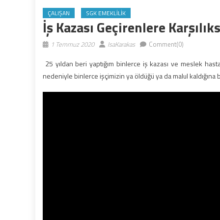
ÇALIŞAN
SGK EMEKLILIK
İş Kazası Geçirenlere Karşılı
1 Temmuz 2020
IsaKarakas
Comment(0)
25 yıldan beri yaptığım binlerce iş kazası ve meslek hastalığ
nedeniyle binlerce işçimizin ya öldüğü ya da malul kaldığına 