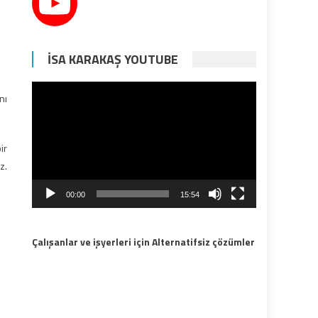
İSA KARAKAŞ YOUTUBE
Video
nı
oynatıcı
ir
z.
00:00
15:54
Çalışanlar ve işyerleri için Alternatifsiz çözümler