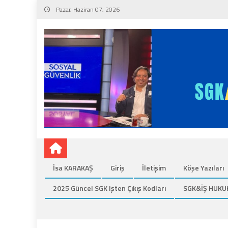
Skip
Pazar, Haziran 07, 2026
to
content
İsa KARAKAŞ
Giriş
İletişim
Köşe Yazıları
2025 Güncel SGK Işten Çıkış Kodları
SGK&İŞ HUKU