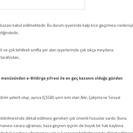
 kazası kabul edilmektedir. Bu durum işyerinde kalp krizi geçirmesi nedeniy
liğindedir..
eli ve çok tehlikeli sınıfta yer alan işyerlerinde çok sıkça meydana
tarafından,
şi menüsünden e-Bildirge şifresi ile en geç kazanın olduğu günden
irim yeterli olup, ayrıca (ÇSGB) yeni ismi olan Aile, Çalışma ve Sosyal
bildirilmesinde dikkat edilmesi gereken çok önemli hususlar vardır. Buna
anevi zarara uğraması, kaza geçiren işçinin de büyük bir hak kaybına
n de hak kaybına uğramaması için iş kazasının bildirilmesinde dikkat edilmesi