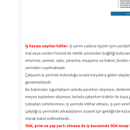
İş kazası sayılan hâller:
İş yerini sadece işçinin işini yürü
mal veya verilen hizmet ile nitelik yönünden bağlılığı buluna
emzirme, yemek, uyku, yıkanma, muayene ve bakım, beden veya 
yerinden sayılmaktadır.
Çalışanın iş yerinde bulunduğu sırada meydana gelen olayların 
gerekmektedir.
Bu bakımdan sigortalıların avluda yürürken düşmesi, dinle
meyve toplarken düşmesi, tarlada çalışırken traktör ile kaz
sobadan zehirlenmesi, iş yerinde intihar etmesi, iş yeri sınır
çalıştığı iş yerindeki arkadaşlarını ziyaret için geldiğinde kaz
olarak kabul edilmektedir…
SGK, prim ve yaş şartı olmasa da iş kazasında SGK maaş 