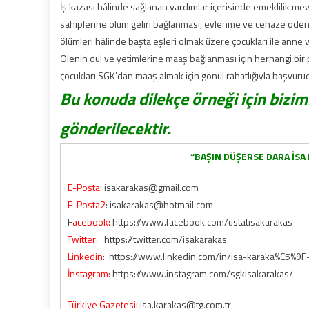
İş kazası hâlinde sağlanan yardımlar içerisinde emeklilik mevzu
sahiplerine ölüm geliri bağlanması, evlenme ve cenaze ödeneği
ölümleri hâlinde başta eşleri olmak üzere çocukları ile anne 
Ölenin dul ve yetimlerine maaş bağlanması için herhangi bir p
çocukları SGK’dan maaş almak için gönül rahatlığıyla başvurud
Bu konuda dilekçe örneği için bizim
gönderilecektir.
“BAŞIN DÜŞERSE DARA İSA 
E-Posta:
isakarakas@gmail.com
E-Posta2
: isakarakas@hotmail.com
F
acebook:
https://www.facebook.com/ustatisakarakas
Twitter:
https://twitter.com/isakarakas
Linkedin
: https://www.linkedin.com/in/isa-karaka%C5%9
İnstagram:
https://www.instagram.com/sgkisakarakas/
Türkiye Gazetesi
: isa.karakas@tg.com.tr