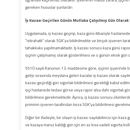
gereken hususlar şunlardır:
İş Kazası Geçirilen Günün Mutlaka Çalışılmış Gün Olarak S
Uygulamada, iş kazası geçirip, kaza günü itibariyle hastanede 
“istirahatlı” olarak SGK’ya bildirilmekte ve birçok işveren t
tahakkuku yapılmamaktadır. İş kazası sonucu kaza günü rapo
işçinin çalışmamış olarak gösterilmesi ve o günün eksik gün 
5510 sayılı Kanunun 13. maddesine göre, işçinin işyerinde bul
gelişi sırasında meydana gelen kazalar iş kazası olarak sayı
kazası geçirdiği gün sigortalı bildirilmesi gerektiği kabul edi
işçi hastanede tedavi görse veya rapor alsa dahi sigortalı gös
bildirilmesi gerekmektedir. Ayrıca, iş kazası sonucu ölümlerd
priminin işveren tarafından keza SGK’ya bildirilmesi gerekme
Diğer bir ifadeyle, bir olayın iş kazası sayılabilmcsi için ka
ve kazaya maruz kaldığı gün için en az kısa vadeli sigorta koll