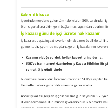
Kalp krizi iş kazası
işyerinde meydane gelen tüm kalp krizleri SGK, tarafından iş
ölen sigortalılara ölüm geliri bağlanması açısından devrim nite
İş kazası günü de işçi ücrete hak kazanır
İş kazaları, başta inşaat işyerleri olmak üzere özellikle tehlik
gelmektedir. İşyerinde meydana gelen iş kazalarının işveren 
Kazanın olduğu yerdeki kolluk kuvvetlerine derhal,
SGK’ya ise internet üzerinden İş Kazası Bildirim Giri
sonraki 3 iş günü içinde
bildirilmesi zorunludur. İnternet üzerinden SGK’ya yapılan bild
Hizmetler Bakanlığı’na bildirilmesine gerek yoktur.
Ancak iş kazası geçiren işçinin çalışma gün sayısının SGK’ya 
dikkat edilmemesi durumunda işverenin büyük bir maddi ve m
uğraması kaçınılmaz olacaktır. İşverenin maddi zarara, işçini