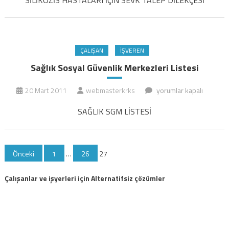
için
sevk
talep
dilekçesi
ÇALIŞAN
İŞVEREN
örneği
Sağlık Sosyal Güvenlik Merkezleri Listesi
için
Sağlık
20 Mart 2011
webmasterkrks
yorumlar kapalı
Sosyal
SAĞLIK SGM LİSTESİ
Güvenlik
Merkezleri
Listesi
Yazı
Önceki
1
…
26
27
için
sayfalaması
Çalışanlar ve işyerleri için Alternatifsiz çözümler