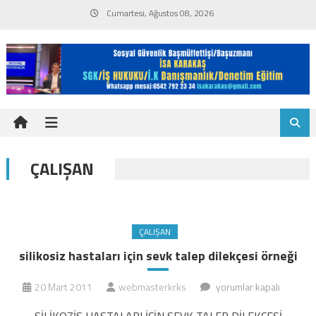
Skip
Cumartesi, Ağustos 08, 2026
to
content
ÇALIŞAN
ÇALIŞAN
silikosiz hastaları için sevk talep dilekçesi örneği
silikosiz
20 Mart 2011
webmasterkrks
yorumlar kapalı
hastaları
SİLİKOZİS HASTALARI İÇİN SEVK TALEP DİLEKÇESİ