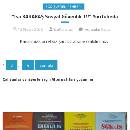
SGK İŞVEREN REHBERI
“İsa KARAKAŞ Sosyal Güvenlik TV” YouTubeda
“İsa
12 Nisan 2020
IsaKarakas
yorumlar kapalı
KARAKAŞ
Kanalımıza ücretsiz şartsız abone olabilirsiniz.
Sosyal
Güvenlik
TV”
Yazı
1
2
…
4
Sonraki
YouTubeda
için
sayfalaması
Çalışanlar ve işyerleri için Alternatifsiz çözümler