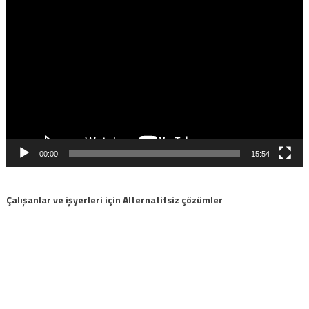
Video
oynatıcı
00:00
15:54
Çalışanlar ve işyerleri için Alternatifsiz çözümler