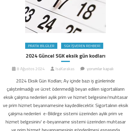
PRATIK BILGILER
SGK İŞVEREN REHBERI
2024 Güncel SGK eksik gün kodları
2024
8 Ağustos 2024
IsaKarakas
yorumlar kapalı
Güncel
2024 Eksik Gün Kodları; Ay içinde bazı iş günlerinde
SGK
çalıştırılmadığı ve ücret ödenmediği beyan edilen sigortalıların
eksik
eksik çalışma nedenleri aylık prim ve hizmet belgesine/muhtasar
gün
ve prim hizmet beyannamesine kaydedilecektir. Sigortalının eksik
kodları
için
çalışma nedenleri e-Bildirge sistemi üzerinden aylık prim ve
hizmet belgesinin/ e-beyanname sistemi üzerinden muhtasar
ve prim hizmet beyannamesinin gönderilmesi esnasında