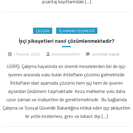
puantaj kayıtlarındaki […]
ÇALIŞAN
İŞ KANUNU İŞLEMLERI
İşçi şikayetleri nasıl çözümlenmektedir?
İşçi
1 Haziran 2022
webmasterkrks
yorumlar kapalı
şikayetleri
I.GİRİŞ: Çalışma hayatında en önemli meselelerden biri de işçi-
nasıl
işveren arasında vuku bulan ihtilafların çözümü gelmektedir.
çözümlenmektedir?
İhtilafların idari aşamada çözümü hem işçi hem de işveren
için
açısından (asi)önem taşımaktadır. Keza mahkeme yolu daha
uzun zaman ve maliyetleri de gerektirmektedir. Bu bağlamda
Çalışma ve Sosyal Güvenlik Bakanlığına intikal eden işçi şikâyetleri
ile yetki incelemesi, grev ve lokavt dışı […]