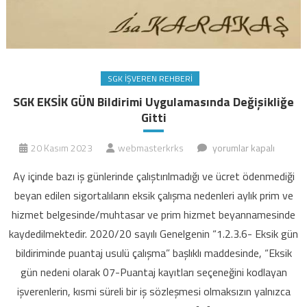
SGK İŞVEREN REHBERI
SGK EKSİK GÜN Bildirimi Uygulamasında Değişikliğe
Gitti
SGK
20 Kasım 2023
webmasterkrks
yorumlar kapalı
EKSİK
Ay içinde bazı iş günlerinde çalıştırılmadığı ve ücret ödenmediği
GÜN
beyan edilen sigortalıların eksik çalışma nedenleri aylık prim ve
Bildirimi
hizmet belgesinde/muhtasar ve prim hizmet beyannamesinde
Uygulamasında
kaydedilmektedir. 2020/20 sayılı Genelgenin “1.2.3.6- Eksik gün
Değişikliğe
Gitti
bildiriminde puantaj usulü çalışma” başlıklı maddesinde, “Eksik
için
gün nedeni olarak 07-Puantaj kayıtları seçeneğini kodlayan
işverenlerin, kısmi süreli bir iş sözleşmesi olmaksızın yalnızca