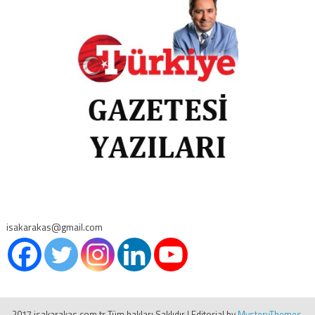
isakarakas@gmail.com
2017 isakarakas.com.tr Tüm hakları Saklıdır
|
Editorial by
MysteryThemes
.