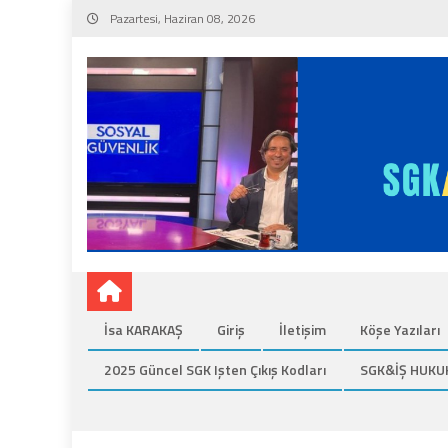
Skip
Pazartesi, Haziran 08, 2026
to
content
İsa KARAKAŞ
Giriş
İletişim
Köşe Yazıları
2025 Güncel SGK Işten Çıkış Kodları
SGK&İŞ HUKU