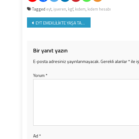
Tagged
eyt
,
işveren
,
kgf
,
kıdem
,
kıdem hesabı
Yazı
EYT EMEKLİLİKTE YAŞA TAKILANLAR DOSYASI
gezinmesi
Bir yanıt yazın
E-posta adresiniz yayınlanmayacak.
Gerekli alanlar
*
ile i
Yorum
*
Ad
*