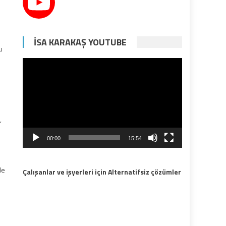
İSA KARAKAŞ YOUTUBE
u
Video
oynatıcı
,
00:00
15:54
le
Çalışanlar ve işyerleri için Alternatifsiz çözümler