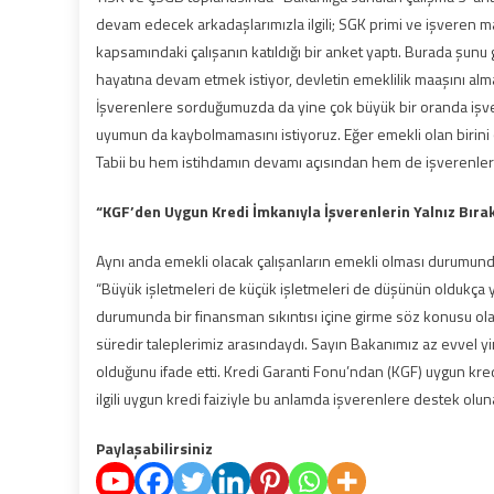
devam edecek arkadaşlarımızla ilgili; SGK primi ve işveren m
kapsamındaki çalışanın katıldığı bir anket yaptı. Burada şun
hayatına devam etmek istiyor, devletin emeklilik maaşını a
İşverenlere sorduğumuzda da yine çok büyük bir oranda işver
uyumun da kaybolmamasını istiyoruz. Eğer emekli olan birini 
Tabii bu hem istihdamın devamı açısından hem de işverenler aç
“KGF’den Uygun Kredi İmkanıyla İşverenlerin Yalnız Bıra
Aynı anda emekli olacak çalışanların emekli olması durumund
“Büyük işletmeleri de küçük işletmeleri de düşünün oldukça 
durumunda bir finansman sıkıntısı içine girme söz konusu ola
süredir taleplerimiz arasındaydı. Sayın Bakanımız az evvel 
olduğunu ifade etti. Kredi Garanti Fonu’ndan (KGF) uygun kredi
ilgili uygun kredi faiziyle bu anlamda işverenlere destek olunac
Paylaşabilirsiniz