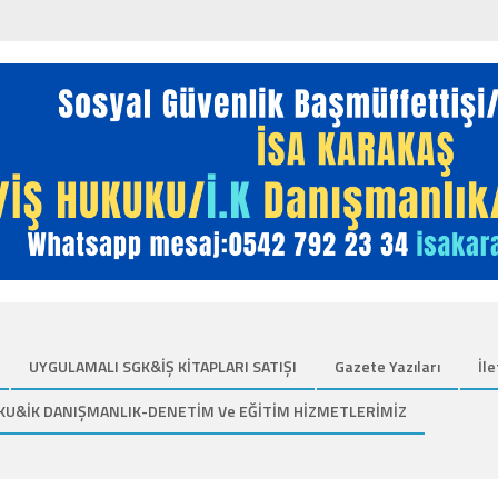
UYGULAMALI SGK&İŞ KİTAPLARI SATIŞI
Gazete Yazıları
İle
KU&İK DANIŞMANLIK-DENETİM Ve EĞİTİM HİZMETLERİMİZ