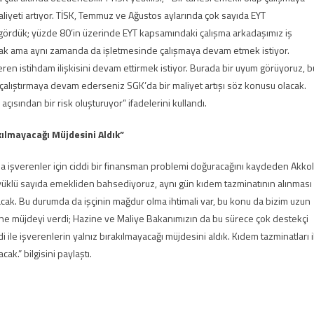
aliyeti artıyor. TİSK, Temmuz ve Ağustos aylarında çok sayıda EYT
u gördük; yüzde 80’in üzerinde EYT kapsamındaki çalışma arkadaşımız iş
lmak ama aynı zamanda da işletmesinde çalışmaya devam etmek istiyor.
en istihdam ilişkisini devam ettirmek istiyor. Burada bir uyum görüyoruz, b
çalıştırmaya devam ederseniz SGK’da bir maliyet artışı söz konusu olacak.
ısından bir risk oluşturuyor” ifadelerini kullandı.
kılmayacağı Müjdesini Aldık”
a işverenler için ciddi bir finansman problemi doğuracağını kaydeden Akkol
yüklü sayıda emekliden bahsediyoruz, aynı gün kıdem tazminatının alınması
cak. Bu durumda da işçinin mağdur olma ihtimali var, bu konu da bizim uzun
yine müjdeyi verdi; Hazine ve Maliye Bakanımızın da bu sürece çok destekçi
 ile işverenlerin yalnız bırakılmayacağı müjdesini aldık. Kıdem tazminatları i
ak.” bilgisini paylaştı.