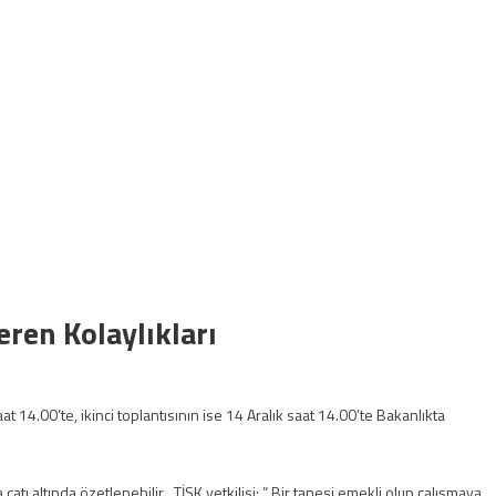
eren Kolaylıkları
at 14.00’te, ikinci toplantısının ise 14 Aralık saat 14.00’te Bakanlıkta
ı altında özetlenebilir . TİSK yetkilisi; ” Bir tanesi emekli olup çalışmaya