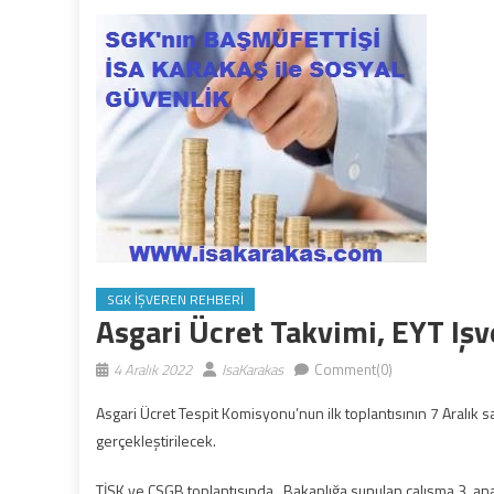
SGK İŞVEREN REHBERI
Asgari Ücret Takvimi, EYT Işv
4 Aralık 2022
IsaKarakas
Comment(0)
Asgari Ücret Tespit Komisyonu’nun ilk toplantısının 7 Aralık sa
gerçekleştirilecek.
TİSK ve ÇSGB toplantısında Bakanlığa sunulan çalışma 3 ana çat