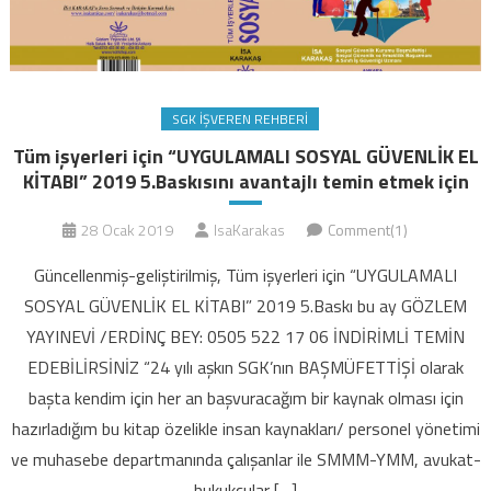
SGK İŞVEREN REHBERI
Tüm işyerleri için “UYGULAMALI SOSYAL GÜVENLİK EL
KİTABI” 2019 5.Baskısını avantajlı temin etmek için
28 Ocak 2019
IsaKarakas
Comment(1)
Güncellenmiş-geliştirilmiş, Tüm işyerleri için “UYGULAMALI
SOSYAL GÜVENLİK EL KİTABI” 2019 5.Baskı bu ay GÖZLEM
YAYINEVİ /ERDİNÇ BEY: 0505 522 17 06 İNDİRİMLİ TEMİN
EDEBİLİRSİNİZ “24 yılı aşkın SGK’nın BAŞMÜFETTİŞİ olarak
başta kendim için her an başvuracağım bir kaynak olması için
hazırladığım bu kitap özelikle insan kaynakları/ personel yönetimi
ve muhasebe departmanında çalışanlar ile SMMM-YMM, avukat-
hukukçular […]