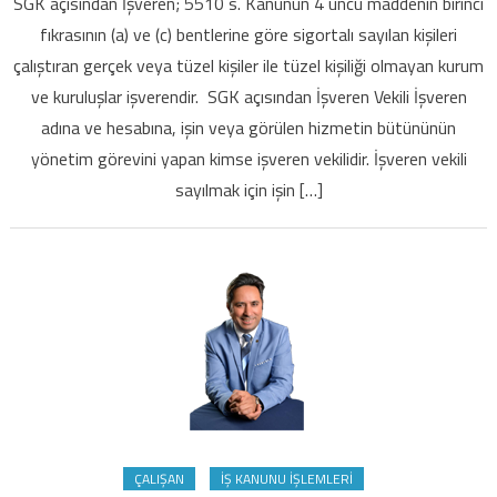
SGK açısından İşveren; 5510 s. Kanunun 4 üncü maddenin birinci
işverenlik
fıkrasının (a) ve (c) bentlerine göre sigortalı sayılan kişileri
ve
çalıştıran gerçek veya tüzel kişiler ile tüzel kişiliği olmayan kurum
türevleri
ve kuruluşlar işverendir. SGK açısından İşveren Vekili İşveren
için
adına ve hesabına, işin veya görülen hizmetin bütününün
yönetim görevini yapan kimse işveren vekilidir. İşveren vekili
sayılmak için işin […]
ÇALIŞAN
İŞ KANUNU İŞLEMLERI