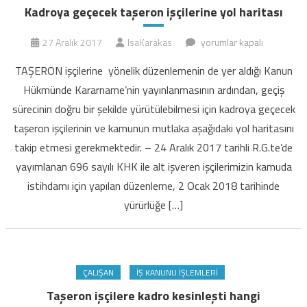
Kadroya geçecek taşeron işçilerine yol haritası
Kadroya
27 Aralık 2017
IsaKarakas
yorumlar kapalı
geçecek
TAŞERON işçilerine yönelik düzenlemenin de yer aldığı Kanun
taşeron
Hükmünde Kararname’nin yayınlanmasının ardından, geçiş
işçilerine
sürecinin doğru bir şekilde yürütülebilmesi için kadroya geçecek
yol
taşeron işçilerinin ve kamunun mutlaka aşağıdaki yol haritasını
haritası
için
takip etmesi gerekmektedir. – 24 Aralık 2017 tarihli R.G.te’de
yayımlanan 696 sayılı KHK ile alt işveren işçilerimizin kamuda
istihdamı için yapılan düzenleme, 2 Ocak 2018 tarihinde
yürürlüğe […]
ÇALIŞAN
İŞ KANUNU İŞLEMLERI
Taşeron işçilere kadro kesinleşti hangi