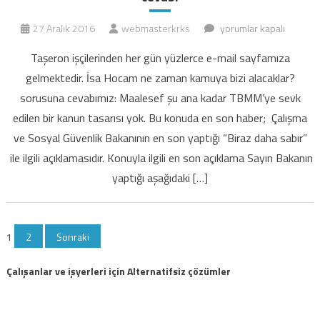
Taşeron
27 Aralık 2016
webmasterkrks
yorumlar kapalı
İşçi,
Taşeron işçilerinden her gün yüzlerce e-mail sayfamıza
kadroya
gelmektedir. İsa Hocam ne zaman kamuya bizi alacaklar?
alınıyor
sorusuna cevabımız: Maalesef şu ana kadar TBMM’ye sevk
mu:
edilen bir kanun tasarısı yok. Bu konuda en son haber; Çalışma
sorusunun
en
ve Sosyal Güvenlik Bakanının en son yaptığı “Biraz daha sabır”
son
ile ilgili açıklamasıdır. Konuyla ilgili en son açıklama Sayın Bakanın
cevabı
yaptığı aşağıdaki […]
için
Yazı
1
2
Sonraki
sayfalaması
Çalışanlar ve işyerleri için Alternatifsiz çözümler