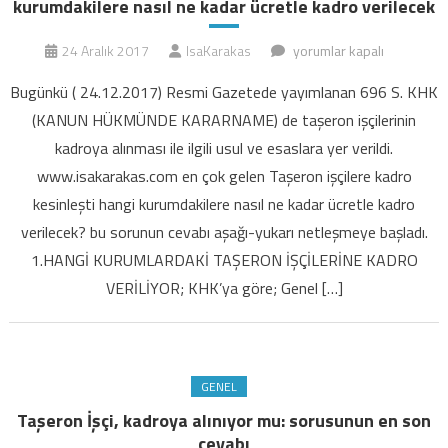
kurumdakilere nasıl ne kadar ücretle kadro verilecek
Taşeron
24 Aralık 2017
IsaKarakas
yorumlar kapalı
işçilere
Bugünkü ( 24.12.2017) Resmi Gazetede yayımlanan 696 S. KHK
kadro
(KANUN HÜKMÜNDE KARARNAME) de taşeron işçilerinin
kesinleşti
kadroya alınması ile ilgili usul ve esaslara yer verildi.
hangi
www.isakarakas.com en çok gelen Taşeron işçilere kadro
kurumdakilere
nasıl
kesinleşti hangi kurumdakilere nasıl ne kadar ücretle kadro
ne
verilecek? bu sorunun cevabı aşağı-yukarı netleşmeye başladı.
kadar
1.HANGİ KURUMLARDAKİ TAŞERON İŞÇİLERİNE KADRO
ücretle
VERİLİYOR; KHK’ya göre; Genel […]
kadro
verilecek
için
GENEL
Taşeron İşçi, kadroya alınıyor mu: sorusunun en son
cevabı