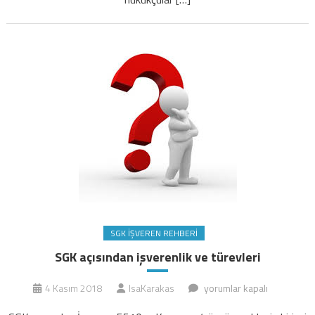
SGK İŞVEREN REHBERI
SGK açısından işverenlik ve türevleri
SGK
4 Kasım 2018
IsaKarakas
yorumlar kapalı
açısından