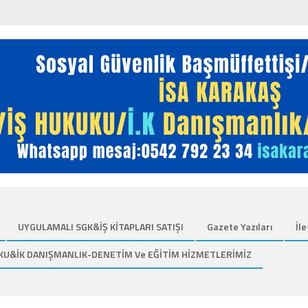
UYGULAMALI SGK&İŞ KİTAPLARI SATIŞI
Gazete Yazıları
İle
KU&İK DANIŞMANLIK-DENETİM Ve EĞİTİM HİZMETLERİMİZ