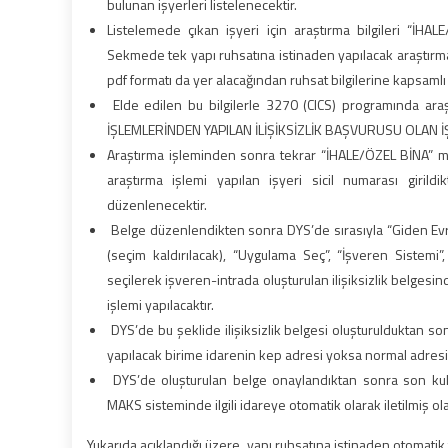
bulunan işyerleri listelenecektir.
Listelemede çıkan işyeri için araştırma bilgileri “İH
Sekmede tek yapı ruhsatına istinaden yapılacak araştırmada 
pdf formatı da yer alacağından ruhsat bilgilerine kapsaml
Elde edilen bu bilgilerle 3270 (CICS) programında araştı
İŞLEMLERİNDEN YAPILAN İLİŞİKSİZLİK BAŞVURUSU OLAN İŞY
Araştırma işleminden sonra tekrar “İHALE/ÖZEL BİNA” 
araştırma işlemi yapılan işyeri sicil numarası girildik
düzenlenecektir.
Belge düzenlendikten sonra DYS’de sırasıyla “Giden Evra
(seçim kaldırılacak), “Uygulama Seç”, “İşveren Sistemi”, 
seçilerek işveren-intrada oluşturulan ilişiksizlik belgesind
işlemi yapılacaktır.
DYS’de bu şeklide ilişiksizlik belgesi oluşturulduktan so
yapılacak birime idarenin kep adresi yoksa normal adresi bi
DYS’de oluşturulan belge onaylandıktan sonra son kullan
MAKS sisteminde ilgili idareye otomatik olarak iletilmiş ola
Yukarıda açıklandığı üzere, yapı ruhsatına istinaden otomatik 