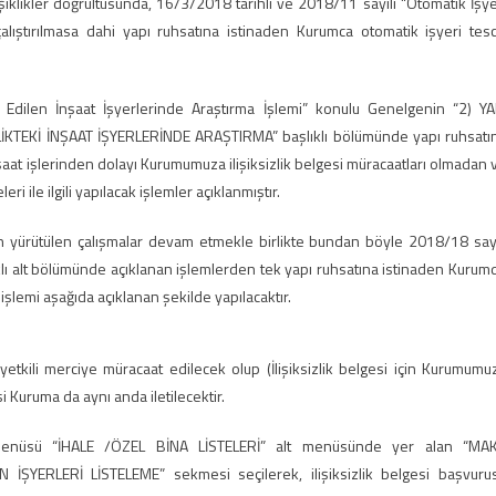
likler doğrultusunda, 16/3/2018 tarihli ve 2018/11 sayılı “Otomatik İşye
alıştırılmasa dahi yapı ruhsatına istinaden Kurumca otomatik işyeri tesci
 Edilen İnşaat İşyerlerinde Araştırma İşlemi” konulu Genelgenin “2) YA
KTEKİ İNŞAAT İŞYERLERİNDE ARAŞTIRMA” başlıklı bölümünde yapı ruhsatı
inşaat işlerinden dolayı Kurumumuza ilişiksizlik belgesi müracaatları olmadan 
 ile ilgili yapılacak işlemler açıklanmıştır.
n yürütülen çalışmalar devam etmekle birlikte bundan böyle 2018/18 sayı
ıklı alt bölümünde açıklanan işlemlerden tek yapı ruhsatına istinaden Kurum
a işlemi aşağıda açıklanan şekilde yapılacaktır.
etkili merciye müracaat edilecek olup (İlişiksizlik belgesi için Kurumumu
i Kuruma da aynı anda iletilecektir.
” menüsü “İHALE /ÖZEL BİNA LİSTELERİ” alt menüsünde yer alan “MA
ŞYERLERİ LİSTELEME” sekmesi seçilerek, ilişiksizlik belgesi başvuru