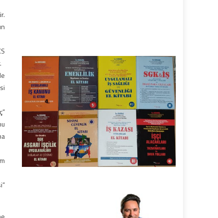
r.
ın
KS
.
de
si
ç”
nu
ma
ım
i”
me