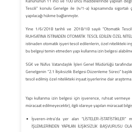
Kanununun 11 inci ve 100 üncü maddelerinde yapılan değişik
Tescili” konulu Genelge ile (4/1-a) kapsamında sigortalı ç
yapılacağı hükme bağlanmıştır.
Yine 1/6/2018 tarihli ve 2018/18 sayılı “Otomatik Tescil
RUHSATINA İSTİNADEN OTOMATİK TESCİL EDİLEN ÖZEL NİTELİ
istinaden otomatik işyeri tescil edilenlerin, özel nitelikteki 
bu belgeyi temin etmeden yapı kullanma izin belgesi alabilmeleri
SGK ve Nüfus Vatandaşlık İşleri Genel Müdürlüğü tarafında
Genelgenin “2.1 İlişiksizlik Belgesi Düzenleme Süreci” başl
tescil edilmiş özel nitelikteki inşaat işyerlerine dair araştırm
Yapı kullanma izin belgesi için işverence, ruhsat vermeye y
müracaat edilmeyecektir), ilgili idareye yapılan müracaat bilgis
İşveren-intra’da yer alan “LİSTELER-İSTATİSTİKLER
İŞLEMLERİNDEN YAPILAN İLİŞİKSİZLİK BAŞVURUSU OLAN İ