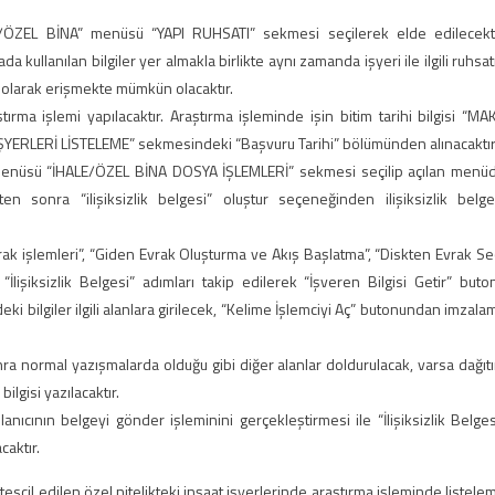
ALE/ÖZEL BİNA” menüsü “YAPI RUHSATI” sekmesi seçilerek elde edilecekti
kullanılan bilgiler yer almakla birlikte aynı zamanda işyeri ile ilgili ruhsat
ı olarak erişmekte mümkün olacaktır.
rma işlemi yapılacaktır. Araştırma işleminde işin bitim tarihi bilgisi “MA
ERLERİ LİSTELEME” sekmesindeki “Başvuru Tarihi” bölümünden alınacaktır
menüsü “İHALE/ÖZEL BİNA DOSYA İŞLEMLERİ” sekmesi seçilip açılan menü
ten sonra “ilişiksizlik belgesi” oluştur seçeneğinden ilişiksizlik belge
k işlemleri”, “Giden Evrak Oluşturma ve Akış Başlatma”, “Diskten Evrak Se
“İlişiksizlik Belgesi” adımları takip edilerek “İşveren Bilgisi Getir” buto
eki bilgiler ilgili alanlara girilecek, “Kelime İşlemciyi Aç” butonundan imzala
nra normal yazışmalarda olduğu gibi diğer alanlar doldurulacak, varsa dağıt
lgisi yazılacaktır.
ıcının belgeyi gönder işleminini gerçekleştirmesi ile “İlişiksizlik Belges
caktır.
tescil edilen özel nitelikteki inşaat işyerlerinde araştırma işleminde listele