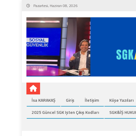
Skip
Pazartesi, Haziran 08, 2026
to
content
İsa KARAKAŞ
Giriş
İletişim
Köşe Yazıları
2025 Güncel SGK Işten Çıkış Kodları
SGK&İŞ HUKU