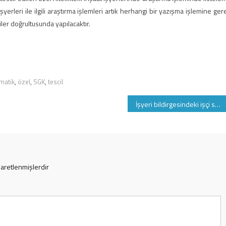
şyerleri ile ilgili araştırma işlemleri artık herhangi bir yazışma işlemine ger
er doğrultusunda yapılacaktır.
matik
,
özel
,
SGK
,
tescil
İşyeri bildirgesindeki işçi sayısını bildirmeyen şirketler hakkında yapılacak SGK işlemleri
şaretlenmişlerdir