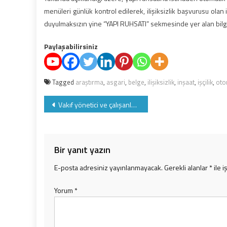
menüleri günlük kontrol edilerek, ilişiksizlik başvurusu olan i
duyulmaksızın yine “YAPI RUHSATI” sekmesinde yer alan bilgil
Paylaşabilirsiniz
Tagged
araştırma
,
asgari
,
belge
,
ilişiksizlik
,
inşaat
,
işçilik
,
oto
Yazı
Vakıf yönetici ve çalışanları nasıl sigortalı olur
gezinmesi
Bir yanıt yazın
E-posta adresiniz yayınlanmayacak.
Gerekli alanlar
*
ile i
Yorum
*