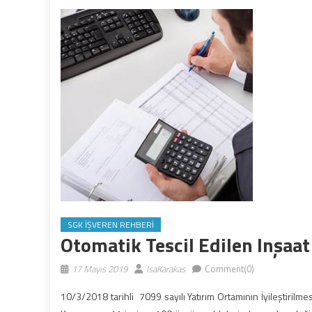
SGK İŞVEREN REHBERI
Otomatik Tescil Edilen Inşaat 
17 Mayıs 2019
IsaKarakas
Comment(0)
10/3/2018 tarihli 7099 sayılı Yatırım Ortamının İyileştirilm