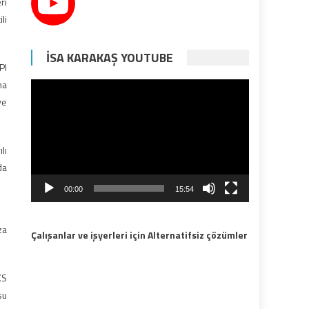
ri
li
İSA KARAKAŞ YOUTUBE
PI
na
Video
ve
oynatıcı
lı
da
00:00
15:54
za
Çalışanlar ve işyerleri için Alternatifsiz çözümler
KS
su