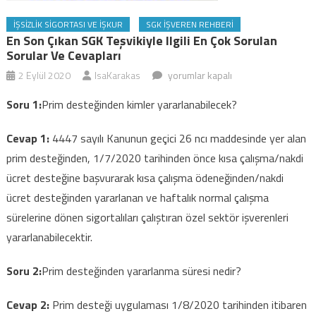
İŞSIZLIK SIGORTASI VE İŞKUR
SGK İŞVEREN REHBERI
En Son Çıkan SGK Teşvikiyle Ilgili En Çok Sorulan
Sorular Ve Cevapları
En
2 Eylül 2020
IsaKarakas
yorumlar kapalı
son
Soru 1:
Prim desteğinden kimler yararlanabilecek?
çıkan
SGK
Cevap 1:
4447 sayılı Kanunun geçici 26 ncı maddesinde yer alan
teşvikiyle
prim desteğinden, 1/7/2020 tarihinden önce kısa çalışma/nakdi
ilgili
ücret desteğine başvurarak kısa çalışma ödeneğinden/nakdi
en
ücret desteğinden yararlanan ve haftalık normal çalışma
çok
sorulan
sürelerine dönen sigortalıları çalıştıran özel sektör işverenleri
sorular
yararlanabilecektir.
ve
cevapları
Soru 2:
Prim desteğinden yararlanma süresi nedir?
için
Cevap 2:
Prim desteği uygulaması 1/8/2020 tarihinden itibaren