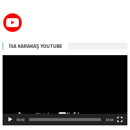
İSA KARAKAŞ YOUTUBE
Video
oynatıcı
00:00
15:54