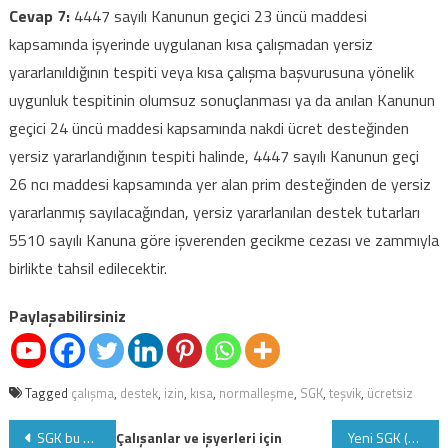
Cevap 7:
4447 sayılı Kanunun geçici 23 üncü maddesi
kapsamında işyerinde uygulanan kısa çalışmadan yersiz
yararlanıldığının tespiti veya kısa çalışma başvurusuna yönelik
uygunluk tespitinin olumsuz sonuçlanması ya da anılan Kanunun
geçici 24 üncü maddesi kapsamında nakdi ücret desteğinden
yersiz yararlandığının tespiti halinde, 4447 sayılı Kanunun geçi
26 ncı maddesi kapsamında yer alan prim desteğinden de yersiz
yararlanmış sayılacağından, yersiz yararlanılan destek tutarları
5510 sayılı Kanuna göre işverenden gecikme cezası ve zammıyla
birlikte tahsil edilecektir.
Paylaşabilirsiniz
Tagged
çalışma
,
destek
,
izin
,
kısa
,
normalleşme
,
SGK
,
teşvik
,
ücretsiz
Yazı
SGK bu sigortalıların işsizlik sigortasında yeni işlemleri belirledi
Çalışanlar ve işyerleri için
Yeni SGK (MPHB) beyannamesine ilişkin en çok sorulan sorular ve cevapları