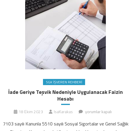
SGK İŞVEREN REHBERI
İade Geriye Teşvik Nedeniyle Uygulanacak Faizin
Hesabı
İade
18 Ekim 2023
IsaKarakas
yorumlar kapalı
Geriye
7103 sayılı Kanunla 5510 sayılı Sosyal Sigortalar ve Genel Sağlık
Teşvik