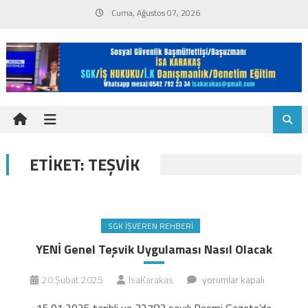
Skip
Cuma, Ağustos 07, 2026
to
content
ETIKET:
TEŞVIK
SGK İŞVEREN REHBERI
YENİ Genel Teşvik Uygulaması Nasıl Olacak
YENİ
20 Şubat 2025
IsaKarakas
yorumlar kapalı
Genel
15.01.2025 tarihli ve 32783 sayılı Resmi Gazete’de