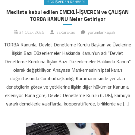
SGK İŞVEREN REHBERI
Mecliste kabul edilen EMEKLİ-İŞVEREN ve ÇALIŞAN
TORBA KANUNU Neler Getiriyor
Mecliste
31 Ocak 2025
IsaKarakas
yorumlar kapalı
kabul
TORBA Kanunla, Devlet Denetleme Kurulu Başkan ve Üyelerine
edilen
İlişkin Bazı Düzenlemeler Hakkında Kanun’un adı “Devlet
EMEKLİ-
Denetleme Kuruluna İlişkin Bazı Düzenlemeler Hakkında Kanun”
İŞVEREN
olarak değiştiriliyor, Anayasa Mahkemesinin iptal kararı
ve
ÇALIŞAN
doğrultusunda Cumhurbaşkanlığı Kararnamesinde yer alan
TORBA
denetçilerin görev ve yetkilerine ilişkin diğer hükümler Kanun’a
KANUNU
ekleniyor. Buna göre, Devlet Denetleme Kurulu (DDK), kamuya
Neler
yararlı derneklerle vakıflarda, kooperatiflerde, birliklerde ve […]
Getiriyor
için