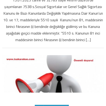
Teşvik
yayımlanan 7538 s.Sosyal Sigortalar ve Genel Sağlık Sigortası
Uygulaması
Kanunu ile Bazı Kanunlarda Değişiklik Yapılmasına Dair Kanun’un
Nasıl
10. ve 17, maddeleriyle 5510 sayılı Kanunu’nun 81, maddesinin
Olacak
için
birinci fıkrasının (ı) bendinde değişikliğe gidilmiş ve bu Kanuna
aşağıdaki geçici madde eklenmiştir. “5510 s. Kanunun 81 inci
maddesinin birinci fıkrasının (ı) bendinin birinci […]