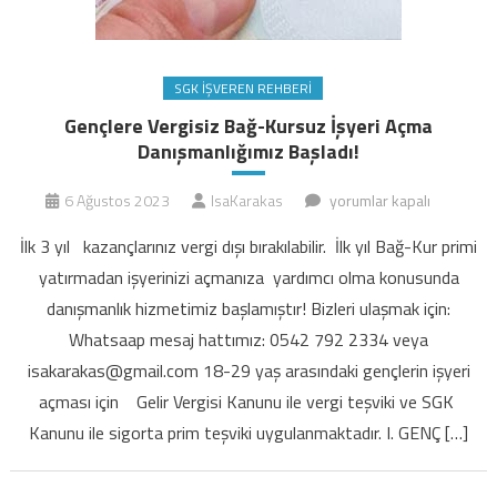
SGK İŞVEREN REHBERI
Gençlere Vergisiz Bağ-Kursuz İşyeri Açma
Danışmanlığımız Başladı!
Gençlere
6 Ağustos 2023
IsaKarakas
yorumlar kapalı
Vergisiz
İlk 3 yıl kazançlarınız vergi dışı bırakılabilir. İlk yıl Bağ-Kur primi
Bağ-
yatırmadan işyerinizi açmanıza yardımcı olma konusunda
Kursuz
danışmanlık hizmetimiz başlamıştır! Bizleri ulaşmak için:
İşyeri
Whatsaap mesaj hattımız: 0542 792 2334 veya
Açma
Danışmanlığımız
isakarakas@gmail.com 18-29 yaş arasındaki gençlerin işyeri
Başladı!
açması için Gelir Vergisi Kanunu ile vergi teşviki ve SGK
için
Kanunu ile sigorta prim teşviki uygulanmaktadır. I. GENÇ […]