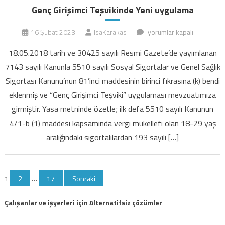
Genç Girişimci Teşvikinde Yeni uygulama
Genç
16 Şubat 2023
IsaKarakas
yorumlar kapalı
Girişimci
18.05.2018 tarih ve 30425 sayılı Resmi Gazete’de yayımlanan
Teşvikinde
7143 sayılı Kanunla 5510 sayılı Sosyal Sigortalar ve Genel Sağlık
Yeni
Sigortası Kanunu’nun 81’inci maddesinin birinci fıkrasına (k) bendi
uygulama
eklenmiş ve “Genç Girişimci Teşviki” uygulaması mevzuatımıza
için
girmiştir. Yasa metninde özetle; ilk defa 5510 sayılı Kanunun
4/1-b (1) maddesi kapsamında vergi mükellefi olan 18-29 yaş
aralığındaki sigortalılardan 193 sayılı […]
Yazı
1
2
…
17
Sonraki
sayfalaması
Çalışanlar ve işyerleri için Alternatifsiz çözümler