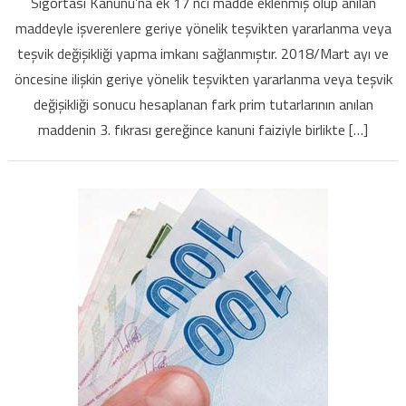
Sigortası Kanunu’na ek 17 nci madde eklenmiş olup anılan
Nedeniyle
maddeyle işverenlere geriye yönelik teşvikten yararlanma veya
Uygulanacak
teşvik değişikliği yapma imkanı sağlanmıştır. 2018/Mart ayı ve
Faizin
Hesabı
öncesine ilişkin geriye yönelik teşvikten yararlanma veya teşvik
için
değişikliği sonucu hesaplanan fark prim tutarlarının anılan
maddenin 3. fıkrası gereğince kanuni faiziyle birlikte […]