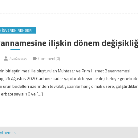
K İŞVEREN REHBERI
annamesine ilişkin dönem değişikliğ
IsaKarakas
Comment(0)
n birleştirilmesi ile oluşturulan Muhtasar ve Prim Hizmet Beyannamesi
p, 26 Ağustos 2020 tarihine kadar yapılacak beyanlar ile) Türkiye genelind
 ürün bedelleri üzerinden tevkifat yapanlar hariç olmak üzere, çalıştırdıklar
 erbabı sayısı 10 ve […]
ryThemes
.