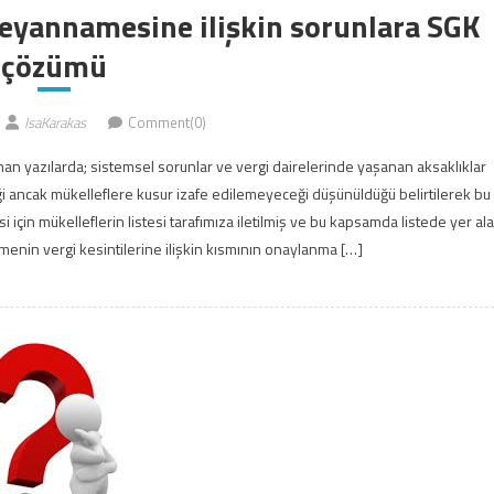
eyannamesine ilişkin sorunlara SGK
çözümü
IsaKarakas
Comment(0)
lınan yazılarda; sistemsel sorunlar ve vergi dairelerinde yaşanan aksaklıklar
ncak mükelleflere kusur izafe edilemeyeceği düşünüldüğü belirtilerek bu
için mükelleflerin listesi tarafımıza iletilmiş ve bu kapsamda listede yer al
menin vergi kesintilerine ilişkin kısmının onaylanma […]