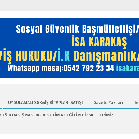
UYGULAMALI SGK&İŞ KİTAPLARI SATIŞI
Gazete Yazıları
İle
KU&İK DANIŞMANLIK-DENETİM Ve EĞİTİM HİZMETLERİMİZ