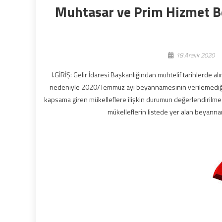
Muhtasar ve Prim Hizmet B
18 Aralık 2020
I.GİRİŞ: Gelir İdaresi Başkanlığından muhtelif tarihlerde a
nedeniyle 2020/Temmuz ayı beyannamesinin verilemediği a
kapsama giren mükelleflere ilişkin durumun değerlendirilmesi 
mükelleflerin listede yer alan beyanna