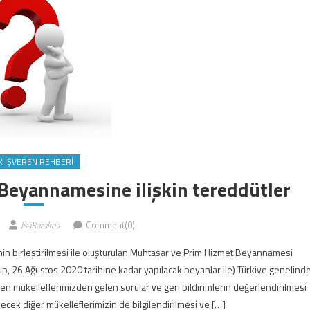
K İŞVEREN REHBERI
Beyannamesine ilişkin tereddütler
IsaKarakas
Comment(0)
n birleştirilmesi ile oluşturulan Muhtasar ve Prim Hizmet Beyannamesi
p, 26 Ağustos 2020 tarihine kadar yapılacak beyanlar ile) Türkiye genelind
ren mükelleflerimizden gelen sorular ve geri bildirimlerin değerlendirilmesi
cek diğer mükelleflerimizin de bilgilendirilmesi ve […]