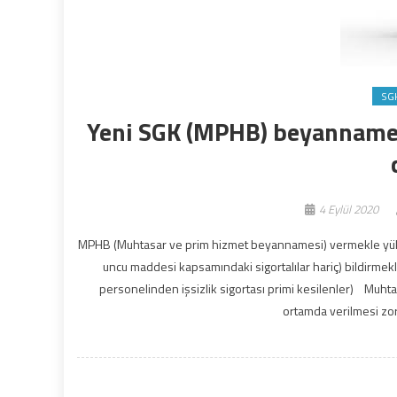
SG
Yeni SGK (MPHB) beyannamesi
4 Eylül 2020
MPHB (Muhtasar ve prim hizmet beyannamesi) vermekle yükümlü
uncu maddesi kapsamındaki sigortalılar hariç) bildirmek
personelinden işsizlik sigortası primi kesilenler) Mu
ortamda verilmesi zor