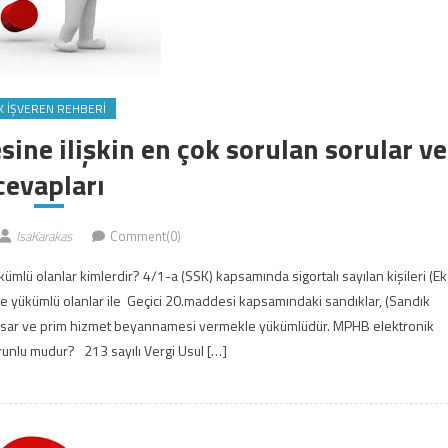
K İŞVEREN REHBERI
ne ilişkin en çok sorulan sorular ve
cevapları
IsaKarakas
Comment(0)
 olanlar kimlerdir? 4/1-a (SSK) kapsamında sigortalı sayılan kişileri (Ek
le yükümlü olanlar ile Geçici 20.maddesi kapsamındaki sandıklar, (Sandık
htasar ve prim hizmet beyannamesi vermekle yükümlüdür. MPHB elektronik
unlu mudur? 213 sayılı Vergi Usul […]