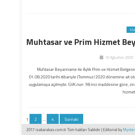
SG
Muhtasar ve Prim Hizmet Bey
10 Ağustos 2020
Muhtasar Beyanname ile Aylık Prim ve Hizmet Belgesini
01.08.2020 tarihi itibariyle (Temmuz/2020 dönemine ait olu
uygulamaya açılmıştır. GVK.nun 98 inci maddesine göre, ziraî
hizmet
Yazı
1
2
…
4
Sonraki
sayfalaması
2017 isakarakas.com.tr Tüm hakları Saklıdır
|
Editorial by
Myste