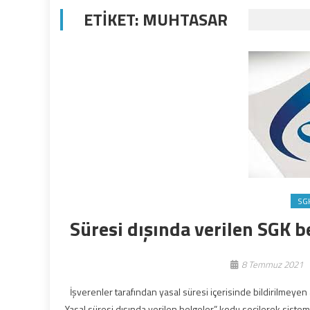
ETIKET:
MUHTASAR
SG
Süresi dışında verilen SGK b
8 Temmuz 2021
İşverenler tarafından yasal süresi içerisinde bildirilmey
Yasal süresi dışında verilen belgeler” kodu seçilerek siste