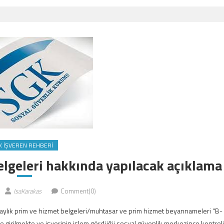
K İŞVEREN REHBERI
elgeleri hakkında yapılacak açıklama
IsaKarakas
Comment(0)
en aylık prim ve hizmet belgeleri/muhtasar ve prim hizmet beyannameleri “B-
me girilmekte ve işyerinin işlem gördüğü sosyal güvenlik merkezince kontrol