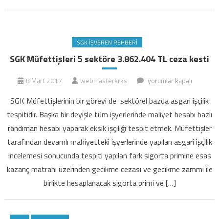
SGK İŞVEREN REHBERI
SGK Müfettişleri 5 sektöre 3.862.404 TL ceza kesti
SGK
8 Mart 2017
webmasterkrks
yorumlar kapalı
Müfettişleri
SGK Müfettişlerinin bir görevi de sektörel bazda asgari işçilik
5
tespitidir. Başka bir deyişle tüm işyerlerinde maliyet hesabı bazlı
sektöre
randıman hesabı yaparak eksik işçiliği tespit etmek. Müfettişler
3.862.404
tarafından devamlı mahiyetteki işyerlerinde yapılan asgari işçilik
TL
ceza
incelemesi sonucunda tespiti yapılan fark sigorta primine esas
kesti
kazanç matrahı üzerinden gecikme cezası ve gecikme zammı ile
için
birlikte hesaplanacak sigorta primi ve […]