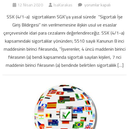
İşçilerin
12 Nisan 2020
IsaKarakas
yorumlar kapalı
işe
SSK (4/1-a) sigortalıların SGK’ya yasal sürede “Sigortalı İşe
başlaması
Giriş Bildirgesi” nin verilmemesine ilişkin usul ve esaslar
ile
çerçevesinde idari para cezalarını değerlendireceğiz. SSK (4/1-a)
ilgili
kapsamındaki sigortalılar yönünden; 5510 sayılı Kanunun 8 inci
SGK
cezaları
maddesinin birinci fıkrasında, “İşverenler, 4 üncü maddenin birinci
için
fıkrasının (a) bendi kapsamında sigortalı sayılan kişileri, 7 nci
maddenin birinci fıkrasının (a) bendinde belirtilen sigortalılık […]