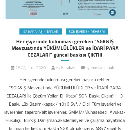
İSA KARAKAŞ KITAPLARI
SGK İŞVEREN REHBERI
Her işyerinde bulunması gereken “SGK&İŞ
Mevzuatında YÜKÜMLÜLÜKLER ve İDARİ PARA
CEZALARI” güncel baskısı ÇIKTIII
Her
28 Ağustos 2020
IsaKarakas
yorumlar kapalı
işyerinde
Her işyerinde bulunması gereken başucu rehber;
bulunması
“SGK&İŞ Mevzuatında YÜKÜMLÜLÜKLER ve İDARİ PARA
gereken
CEZALARI İle Çözüm Yolları El Kitabı” SON Baskı. Çıktıııı!!!! 3.
“SGK&İŞ
Baskı, Lüx Basım-kapak / 1016 Syf. / Ciltli Tüm işyerleri ve
Mevzuatında
YÜKÜMLÜLÜKLER
işverenler, taşeron/alt işverenler, SMMM/Muhasebeci, Avukat-
ve
Hukukçu, Bilirkişi,Danışman,akademisyen ve çalışma hayatında
İDARİ
bulunan herkes için; Başta SGK olmak üzere, 4857 sayılı İş