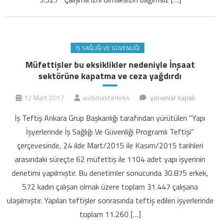
İŞ SAĞLIĞI VE GÜVENLIĞI
Müfettişler bu eksiklikler nedeniyle İnşaat
sektörüne kapatma ve ceza yağdırdı
Müfettişler
12 Mart 2017
webmasterkrks
yorumlar kapalı
bu
İş Teftiş Ankara Grup Başkanlığı tarafından yürütülen “Yapı
eksiklikler
İşyerlerinde İş Sağlığı Ve Güvenliği Programlı Teftişi”
nedeniyle
çerçevesinde, 24 ilde Mart/2015 ile Kasım/2015 tarihleri
İnşaat
arasındaki süreçte 62 müfettiş ile 1104 adet yapı işyerinin
sektörüne
kapatma
denetimi yapılmıştır. Bu denetimler sonucunda 30.875 erkek,
ve
572 kadın çalışan olmak üzere toplam 31.447 çalışana
ceza
ulaşılmıştır. Yapılan teftişler sonrasında teftiş edilen işyerlerinde
yağdırdı
toplam 11.260 […]
için