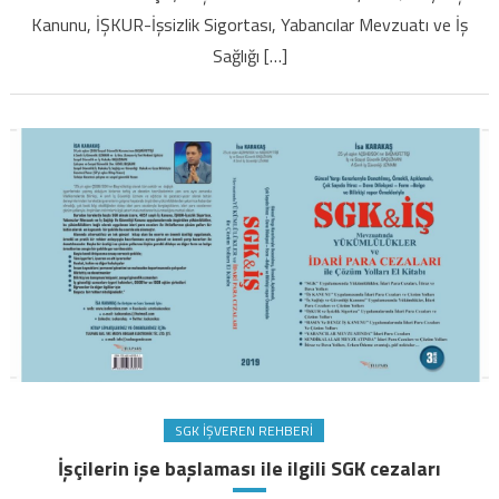
PARA
Kanunu, İŞKUR-İşsizlik Sigortası, Yabancılar Mevzuatı ve İş
CEZALARI”
Sağlığı […]
güncel
baskısı
ÇIKTIII
için
SGK İŞVEREN REHBERI
İşçilerin işe başlaması ile ilgili SGK cezaları