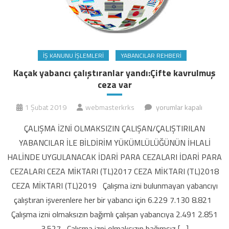
İŞ KANUNU İŞLEMLERI
YABANCILAR REHBERI
Kaçak yabancı çalıştıranlar yandı:Çifte kavrulmuş
ceza var
Kaçak
1 Şubat 2019
webmasterkrks
yorumlar kapalı
yabancı
ÇALIŞMA İZNİ OLMAKSIZIN ÇALIŞAN/ÇALIŞTIRILAN
çalıştıranlar
YABANCILAR İLE BİLDİRİM YÜKÜMLÜLÜĞÜNÜN İHLALİ
yandı:Çifte
HALİNDE UYGULANACAK İDARİ PARA CEZALARI İDARİ PARA
kavrulmuş
CEZALARI CEZA MİKTARI (TL)2017 CEZA MİKTARI (TL)2018
ceza
var
CEZA MİKTARI (TL)2019 Çalışma izni bulunmayan yabancıyı
için
çalıştıran işverenlere her bir yabancı için 6.229 7.130 8.821
Çalışma izni olmaksızın bağımlı çalışan yabancıya 2.491 2.851
3.527 Çalışma izni olmaksızın bağımsız […]