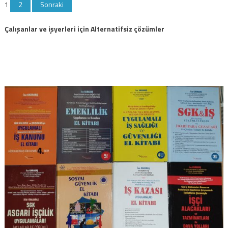
Yazı
1
2
Sonraki
sayfalaması
Çalışanlar ve işyerleri için Alternatifsiz çözümler