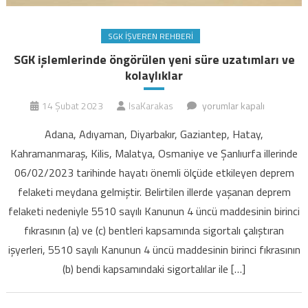
SGK İŞVEREN REHBERI
SGK işlemlerinde öngörülen yeni süre uzatımları ve
kolaylıklar
SGK
14 Şubat 2023
IsaKarakas
yorumlar kapalı
işlemlerinde
Adana, Adıyaman, Diyarbakır, Gaziantep, Hatay,
öngörülen
Kahramanmaraş, Kilis, Malatya, Osmaniye ve Şanlıurfa illerinde
yeni
06/02/2023 tarihinde hayatı önemli ölçüde etkileyen deprem
süre
felaketi meydana gelmiştir. Belirtilen illerde yaşanan deprem
uzatımları
ve
felaketi nedeniyle 5510 sayılı Kanunun 4 üncü maddesinin birinci
kolaylıklar
fıkrasının (a) ve (c) bentleri kapsamında sigortalı çalıştıran
için
işyerleri, 5510 sayılı Kanunun 4 üncü maddesinin birinci fıkrasının
(b) bendi kapsamındaki sigortalılar ile […]