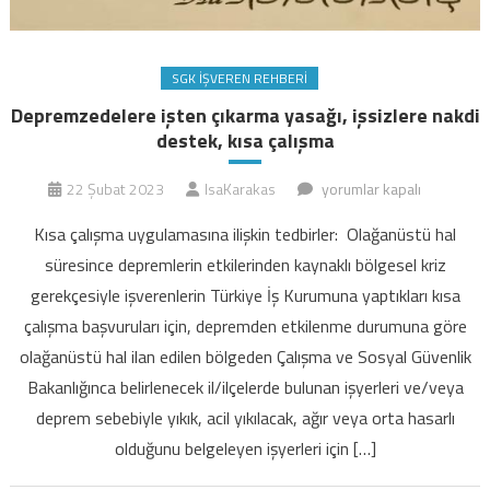
SGK İŞVEREN REHBERI
Depremzedelere işten çıkarma yasağı, işsizlere nakdi
destek, kısa çalışma
Depremzedelere
22 Şubat 2023
IsaKarakas
yorumlar kapalı
işten
Kısa çalışma uygulamasına ilişkin tedbirler: Olağanüstü hal
çıkarma
süresince depremlerin etkilerinden kaynaklı bölgesel kriz
yasağı,
gerekçesiyle işverenlerin Türkiye İş Kurumuna yaptıkları kısa
işsizlere
çalışma başvuruları için, depremden etkilenme durumuna göre
nakdi
destek,
olağanüstü hal ilan edilen bölgeden Çalışma ve Sosyal Güvenlik
kısa
Bakanlığınca belirlenecek il/ilçelerde bulunan işyerleri ve/veya
çalışma
deprem sebebiyle yıkık, acil yıkılacak, ağır veya orta hasarlı
için
olduğunu belgeleyen işyerleri için […]