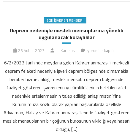
SGK İŞVEREN REHBERI
Deprem nedeniyle meslek mensuplarına yönelik
uygulanacak kolaylıklar
Deprem
23 Şubat 2023
IsaKarakas
yorumlar kapalı
nedeniyle
6/2/2023 tarihinde meydana gelen Kahramanmaraş ili merkezli
meslek
deprem felaketi nedeniyle işyeri deprem bölgesinde olmamakla
mensuplarına
beraber hizmet aldığı meslek mensubu deprem bölgesinde
yönelik
faaliyet gösteren işverenlerin yükümlülüklerinin belirtilen afet
uygulanacak
kolaylıklar
nedeniyle ertelenmesinin talep edildiği anlaşılmıştır. Yine
için
Kurumumuza sözlü olarak yapılan başvurularda özellikle
Adıyaman, Hatay ve Kahramanmaraş illerinde faaliyet gösteren
meslek mensuplarının bir çoğunun bürosunun yıkıldığı veya hasarlı
olduğu, […]