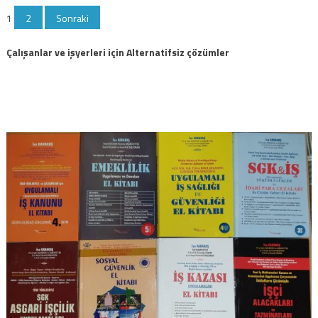
Yazı
1
2
Sonraki
sayfalaması
Çalışanlar ve işyerleri için Alternatifsiz çözümler