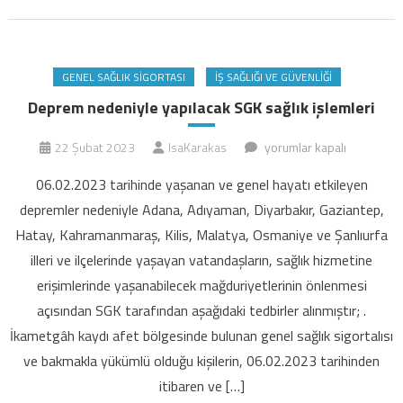
GENEL SAĞLIK SIGORTASI
İŞ SAĞLIĞI VE GÜVENLIĞI
Deprem nedeniyle yapılacak SGK sağlık işlemleri
Deprem
22 Şubat 2023
IsaKarakas
yorumlar kapalı
nedeniyle
06.02.2023 tarihinde yaşanan ve genel hayatı etkileyen
yapılacak
depremler nedeniyle Adana, Adıyaman, Diyarbakır, Gaziantep,
SGK
Hatay, Kahramanmaraş, Kilis, Malatya, Osmaniye ve Şanlıurfa
sağlık
illeri ve ilçelerinde yaşayan vatandaşların, sağlık hizmetine
işlemleri
için
erişimlerinde yaşanabilecek mağduriyetlerinin önlenmesi
açısından SGK tarafından aşağıdaki tedbirler alınmıştır; .
İkametgâh kaydı afet bölgesinde bulunan genel sağlık sigortalısı
ve bakmakla yükümlü olduğu kişilerin, 06.02.2023 tarihinden
itibaren ve […]