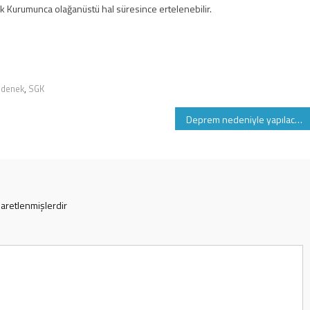
k Kurumunca olağanüstü hal süresince ertelenebilir.
denek
,
SGK
Deprem nedeniyle yapılacak SGK sağlık işlemleri
şaretlenmişlerdir