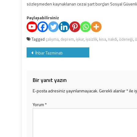
sözleşmeden kaynaklanan cezai şart borçları Sosyal Güvenli
Paylaşabilirsiniz
Tagged
çalışma
,
deprem
,
işkur
,
işsizlik
,
kısa
,
nakdi
,
ödeneği
,
ö
Yazı
İhbar Tazminatı
gezinmesi
Bir yanıt yazın
E-posta adresiniz yayınlanmayacak.
Gerekli alanlar
*
ile i
Yorum
*