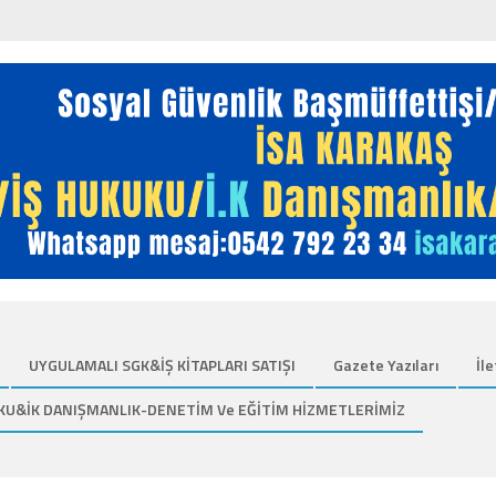
UYGULAMALI SGK&İŞ KİTAPLARI SATIŞI
Gazete Yazıları
İle
KU&İK DANIŞMANLIK-DENETİM Ve EĞİTİM HİZMETLERİMİZ