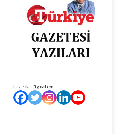
a
isakarakas@gmail.com