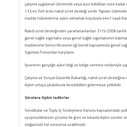
çalışma uygulanan dönemde veya işsiz kaldıkları süre kadar 
133,44 Türk lirası nakdi ücret desteği verilir. Yapılan ödeme
madde hükümlerine aykırı olmamak koşuluyla 4447 sayılı Ka
Nakdi ücret desteğinden yararlananlardan 31/5/2006 tarihli 
genel sağlık sigortalısı veya genel sağlık sigortalısının ba
maddesinin birinci fıkrasının (g) bendi kapsamında genel sağlık s
Sigortası Fonundan karşılanır.
İşverenin gerçeğe aykırı bilgi ve belge vermesi nedeniyle yapıl
Çalışma ve Sosyal Güvenlik Bakanlığı, nakdi ücret desteğine
ilişkin ortaya çıkabilecek tereddütleri gidermeye yetkilidir.
Sürelere ilişkin tedbirler
Sendikalar ve Toplu İş Sözleşmesi Kanunu kapsamındaki yetki t
uyuşmazlıklarının çözümü ile grev ve lokavta ilişkin süreler ol
olağanüstü hal süresince uzatılmıştır.