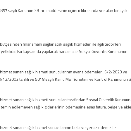
 4857 sayılı Kanunun 38 inci maddesinin üçüncü fıkrasında yer alan bir aylık
çesinden finansmanı sağlanacak sağlık hizmetleri ile ilgili tedbirleri
u yetkilidir. Bu kapsamda yapılacak harcamalar Sosyal Güvenlik Kurumunun
a hizmet sunan sağlık hizmeti sunucularının avans ödemeleri, 6/2/2023 ve
/12/2003 tarihli ve 5018 sayılı Kamu Malî Yönetimi ve Kontrol Kanununun 
a hizmet sunan sağlık hizmeti sunucuları tarafından Sosyal Güvenlik Kurumun
 temin edilemeyen sağlık giderlerinin ödemesine esas fatura, belge ve ekle
 hizmet sunan sağlık hizmet sunucularının fazla ve yersiz ödeme ile