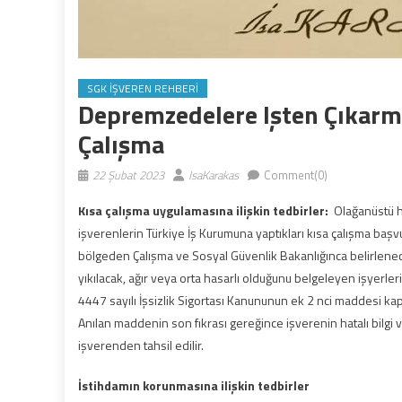
SGK İŞVEREN REHBERI
Depremzedelere Işten Çıkarma 
Çalışma
22 Şubat 2023
IsaKarakas
Comment(0)
Kısa çalışma uygulamasına ilişkin tedbirler:
Olağanüstü h
işverenlerin Türkiye İş Kurumuna yaptıkları kısa çalışma baş
bölgeden Çalışma ve Sosyal Güvenlik Bakanlığınca belirlenece
yıkılacak, ağır veya orta hasarlı olduğunu belgeleyen işyerl
4447 sayılı İşsizlik Sigortası Kanununun ek 2 nci maddesi ka
Anılan maddenin son fıkrası gereğince işverenin hatalı bilgi v
işverenden tahsil edilir.
İstihdamın korunmasına ilişkin tedbirler