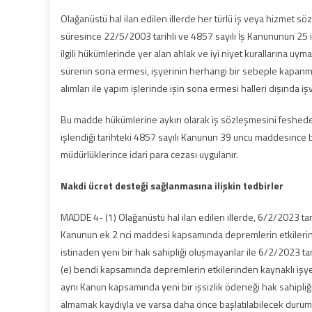
Olağanüstü hal ilan edilen illerde her türlü iş veya hizmet sö
süresince 22/5/2003 tarihli ve 4857 sayılı İş Kanununun 25 in
ilgili hükümlerinde yer alan ahlak ve iyi niyet kurallarına uy
sürenin sona ermesi, işyerinin herhangi bir sebeple kapanmas
alımları ile yapım işlerinde işin sona ermesi halleri dışında 
Bu madde hükümlerine aykırı olarak iş sözleşmesini fesheden 
işlendiği tarihteki 4857 sayılı Kanunun 39 uncu maddesince bel
müdürlüklerince idari para cezası uygulanır.
Nakdi ücret desteği sağlanmasına ilişkin tedbirler
MADDE 4- (1) Olağanüstü hal ilan edilen illerde, 6/2/2023 tari
Kanunun ek 2 nci maddesi kapsamında depremlerin etkilerind
istinaden yeni bir hak sahipliği oluşmayanlar ile 6/2/2023 ta
(e) bendi kapsamında depremlerin etkilerinden kaynaklı işy
aynı Kanun kapsamında yeni bir işsizlik ödeneği hak sahipliği
almamak kaydıyla ve varsa daha önce başlatılabilecek durumd