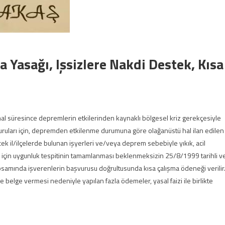
Yasağı, Işsizlere Nakdi Destek, Kısa
al süresince depremlerin etkilerinden kaynaklı bölgesel kriz gerekçesiyle
vuruları için, depremden etkilenme durumuna göre olağanüstü hal ilan edilen
k il/ilçelerde bulunan işyerleri ve/veya deprem sebebiyle yıkık, acil
eri için uygunluk tespitinin tamamlanması beklenmeksizin 25/8/1999 tarihli v
psamında işverenlerin başvurusu doğrultusunda kısa çalışma ödeneği verilir
e belge vermesi nedeniyle yapılan fazla ödemeler, yasal faizi ile birlikte