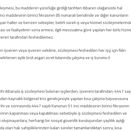
zleşmesi, bu maddenin yürürlüğe girdiği tarihten itibaren olağanüstü hal
ci maddesinin birinci fıkrasının (II) numaralı bendinde ve diğer kanunların
mayan haller ve benzeri sebepler, belirli süreli iş veya hizmet sözleşmelerind
ı ve faaliyetinin sona ermesi, ilgili mevzuatına göre yapılan her türlü hizm
işveren tarafından feshedilemez.
işveren veya işveren vekiline, sözleşmesi feshedilen her işçi için fiilin
irlenen aylık brüt asgari ücret tutarında çalışma ve iş kurumu il
hi itibarıyla iş sözleşmesi bulunan işçilerden, işvereni tarafından; 4447 sayı
en kaynaklı bölgesel kriz gerekçesiyle yapılan kısa çalışma başvurusuna
rihi ve sonrasında 4447 sayılı Kanunun 51 inci maddesinin birinci fıkrasının
erinin kapanması veya kapatılması sebebiyle iş sözleşmesi feshedilen ve
 oluşmayanlara, herhangi bir sosyal güvenlik kuruluşundan yaşlılık aylığı
a olan hak sahipliklerinden kalan süreler tamamlandıktan sonra, kısa