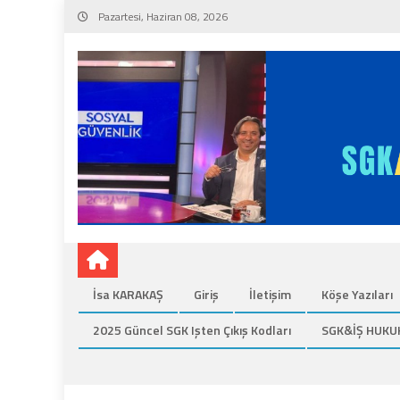
Skip
Pazartesi, Haziran 08, 2026
to
content
İsa KARAKAŞ
Giriş
İletişim
Köşe Yazıları
2025 Güncel SGK Işten Çıkış Kodları
SGK&İŞ HUKU