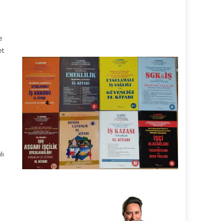
e
et
lı