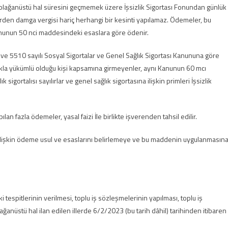
olağanüstü hal süresini geçmemek üzere İşsizlik Sigortası Fonundan günlük
lerden damga vergisi hariç herhangi bir kesinti yapılamaz. Ödemeler, bu
nunun 50 nci maddesindeki esaslara göre ödenir.
ve 5510 sayılı Sosyal Sigortalar ve Genel Sağlık Sigortası Kanununa göre
kmakla yükümlü olduğu kişi kapsamına girmeyenler, aynı Kanunun 60 mcı
igortalısı sayılırlar ve genel sağlık sigortasına ilişkin primleri İşsizlik
an fazla ödemeler, yasal faizi İle birlikte işverenden tahsil edilir.
 ilişkin ödeme usul ve esaslarını belirlemeye ve bu maddenin uygulanmasın
espitlerinin verilmesi, toplu iş sözleşmelerinin yapılması, toplu iş
ağanüstü hal ilan edilen illerde 6/2/2023 (bu tarih dâhil) tarihinden itibaren