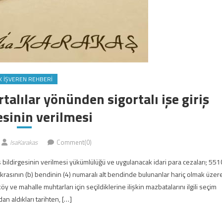
K İŞVEREN REHBERI
lılar yönünden sigortalı işe giriş
esinin verilmesi
IsaKarakas
Comment(0)
 bildirgesinin verilmesi yükümlülüğü ve uygulanacak idari para cezaları; 551
rasının (b) bendinin (4) numaralı alt bendinde bulunanlar hariç olmak üzer
öy ve mahalle muhtarları için seçildiklerine ilişkin mazbatalarını ilgili seçim
an aldıkları tarihten, […]