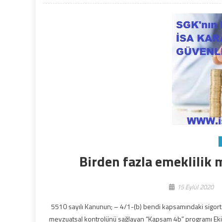
Birden fazla emeklilik 
15 Eylül 2020
5510 sayılı Kanunun; – 4/1-(b) bendi kapsamındaki sigortalı
mevzuatsal kontrolünü sağlayan “Kapsam 4b” programı Eki