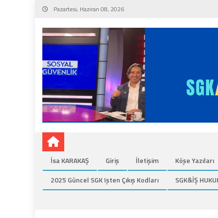
Skip
Pazartesi, Haziran 08, 2026
to
content
İsa KARAKAŞ
Giriş
İletişim
Köşe Yazıları
2025 Güncel SGK Işten Çıkış Kodları
SGK&İŞ HUKU