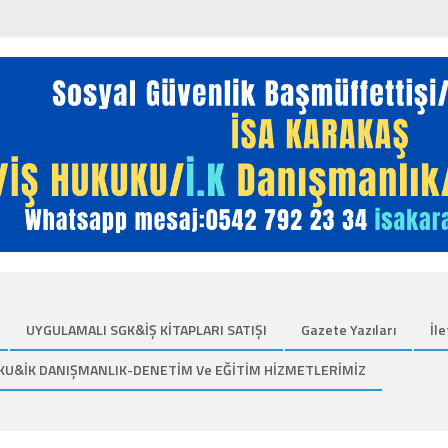
UYGULAMALI SGK&İŞ KİTAPLARI SATIŞI
Gazete Yazıları
İle
KU&İK DANIŞMANLIK-DENETİM Ve EĞİTİM HİZMETLERİMİZ