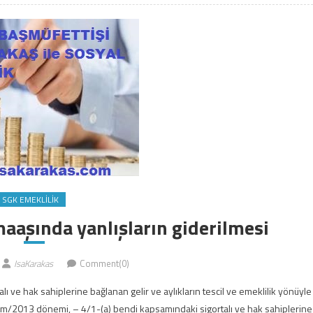
SGK EMEKLILIK
maaşında yanlışların giderilmesi
IsaKarakas
Comment(0)
 ve hak sahiplerine bağlanan gelir ve aylıkların tescil ve emeklilik yönüyle
m/2013 dönemi, – 4/1-(a) bendi kapsamındaki sigortalı ve hak sahiplerine