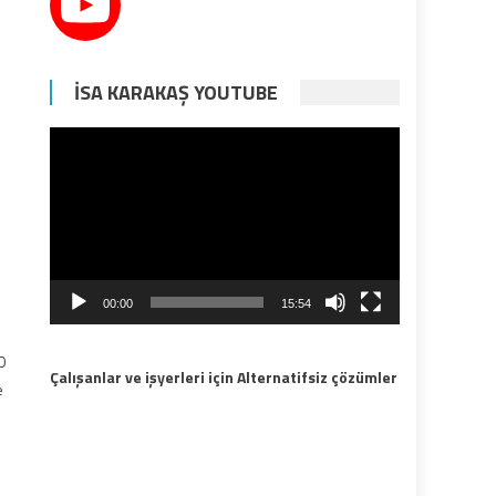
İSA KARAKAŞ YOUTUBE
Video
oynatıcı
00:00
15:54
0
Çalışanlar ve işyerleri için Alternatifsiz çözümler
e