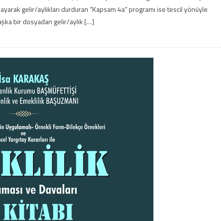
layarak gelir/aylıkları durduran “Kapsam 4a” programı ise tescil yönüyle
ka bir dosyadan gelir/aylık […]