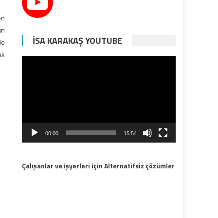
en
ın
İSA KARAKAŞ YOUTUBE
de
ak
Video
oynatıcı
00:00
15:54
Çalışanlar ve işyerleri için Alternatifsiz çözümler