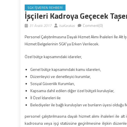
SGK İŞVEREN REHBERI
İşçileri Kadroya Geçecek Taş
31 Aralık 2017
IsaKarakas
Comment(0)
Personel Çalıştırılmasına Dayalı Hizmet Alımı İhaleleri İle Alt İş
Hizmet Belgelerinin SGK’ya Erken Verilecek.
Özel bütçe kapsamındaki idareler,
Genel bütçe kapsamındaki kamu idareleri,
Düzenleyici ve denetleyici kurumlar,
Sosyal Güvenlik Kurumları,
Kapsama dahil edilen diğer özel bütçeli kuruluşlar,
İl Özel İdareleri ile
Belediyeler ile bağlı kuruluşları ve bunların üyesi olduğu M
personel çalıştırılmasına dayalı hizmet alımı ihaleleri ile alt
kadrosuna veya işçi statüsüne geçirilmesine ilişkin düzenl