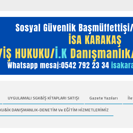
UYGULAMALI SGK&İŞ KİTAPLARI SATIŞI
Gazete Yazıları
İle
KU&İK DANIŞMANLIK-DENETİM Ve EĞİTİM HİZMETLERİMİZ