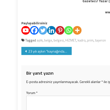
Gazeteci/ Yazar (
ww
Paylaşabilirsiniz
Tagged
aylık
,
belge
,
belgesi
,
HİZMET
,
kadro
,
prim
,
taşeron
Yazı
23 yılı aşkın “kaynağından güvenilir-pratik sosyal güvenlik” nice mutlu senelere
gezinmesi
Bir yanıt yazın
E-posta adresiniz yayınlanmayacak.
Gerekli alanlar
*
ile i
Yorum
*