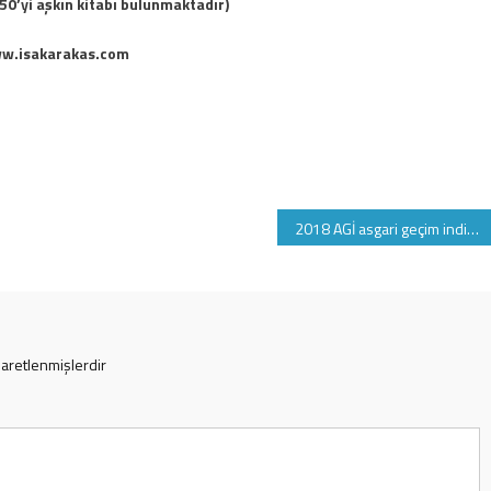
50’yi aşkın kitabı bulunmaktadır)
w.isakarakas.com
2018 AGİ asgari geçim indirimi ne kadar
şaretlenmişlerdir