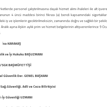
tlerde personel çalıştırılmasına dayalı hizmet alımı ihaleleri ile alt işver
anunun 4 üncü maddesi birinci fıkrası (a) bendi kapsamındaki sigortalılar
ki iş ve işlemlerin geciktirilmeksizin, zamanında doğru ve sağlıklı bir şekil
 Aralık ayına ilişkin aylık prim ve hizmet belgelerinin altişverenlerince 9 Oc
.
İ
sa KARAKAŞ
nlik ve İş Hukuku BAŞUZMANI
/SGK BAŞMÜFETTİŞİ
al Güvenlik Der. GENEL BAŞKANI
Sağ.Güvenliği. Adli ve Ceza Bilirkişisi
fı İş Güvenliği UZMANI