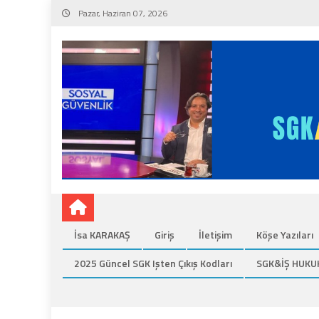
Skip
Pazar, Haziran 07, 2026
to
content
İsa KARAKAŞ
Giriş
İletişim
Köşe Yazıları
2025 Güncel SGK Işten Çıkış Kodları
SGK&İŞ HUKU