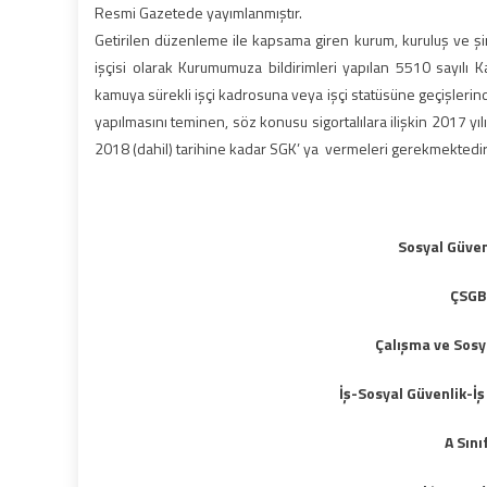
Resmi Gazetede yayımlanmıştır.
Getirilen düzenleme ile kapsama giren kurum, kuruluş ve şirke
işçisi olarak Kurumumuza bildirimleri yapılan 5510 sayılı K
kamuya sürekli işçi kadrosuna veya işçi statüsüne geçişlerinde
yapılmasını teminen, söz konusu sigortalılara ilişkin 2017 yılı
2018 (dahil) tarihine kadar SGK’ ya vermeleri gerekmektedir
Sosyal Güve
ÇSGB
Çalışma ve Sosy
İş-Sosyal Güvenlik-İş 
A Sını