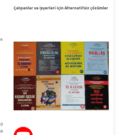
Çalışanlar ve işyerleri için Alternatifsiz çözümler
Ve
çi
li