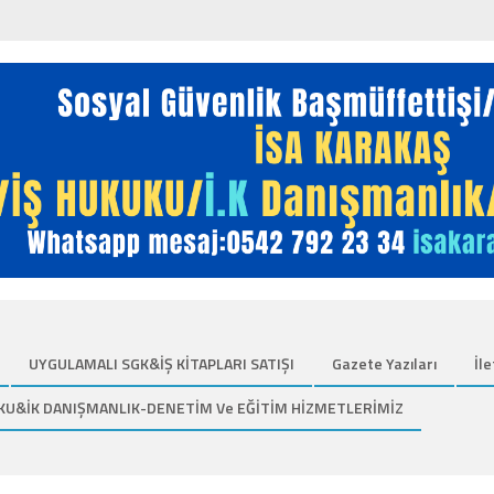
UYGULAMALI SGK&İŞ KİTAPLARI SATIŞI
Gazete Yazıları
İle
KU&İK DANIŞMANLIK-DENETİM Ve EĞİTİM HİZMETLERİMİZ