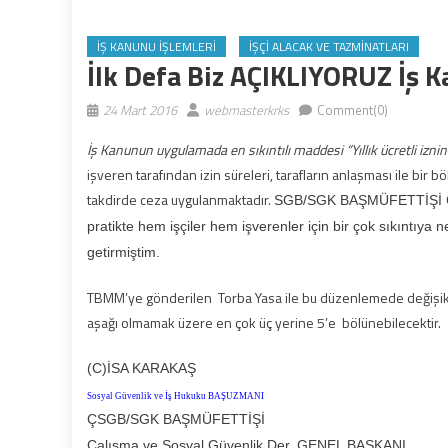
İŞ KANUNU İŞLEMLERI
İŞÇI ALACAK VE TAZMINATLARI
İlk Defa Biz AÇIKLIYORUZ İş 
24 Mart 2016
webmasterkrks
Comment(0)
İş Kanunun uygulamada en sıkıntılı maddesi “Yıllık ücretli izn
işveren tarafından izin süreleri, tarafların anlaşması ile b
takdirde ceza uygulanmaktadır.
SGB/SGK BAŞMÜFETTİŞİ
pratikte hem işçiler hem işverenler için bir çok sıkıntı
getirmiştim.
TBMM’ye gönderilen Torba Yasa ile bu düzenlemede değişiklik y
aşağı olmamak üzere en çok üç yerine 5’e bölünebilecektir.
(C)İSA KARAKAŞ
Sosyal Güvenlik ve İş Hukuku BAŞUZMANI
ÇSGB/SGK BAŞMÜFETTİŞİ
Çalışma ve Sosyal Güvenlik Der. GENEL BAŞKANI