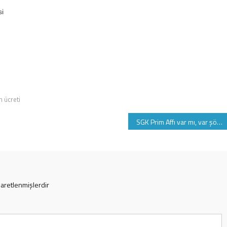
si
in ücreti
SGK Prim Affı var mı, var şöyle ki:
şaretlenmişlerdir