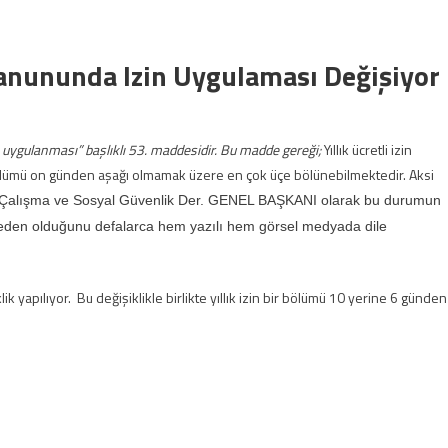
Kanununda Izin Uygulaması Değişiyor
in uygulanması” başlıklı 53. maddesidir. Bu madde gereği;
Yıllık ücretli izin
ir bölümü on günden aşağı olmamak üzere en çok üçe bölünebilmektedir. Aksi
Çalışma ve Sosyal Güvenlik Der. GENEL BAŞKANI olarak bu durumun
ya neden olduğunu defalarca hem yazılı hem görsel medyada dile
apılıyor. Bu değişiklikle birlikte yıllık izin bir bölümü 10 yerine 6 günden