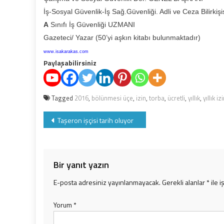
İş-Sosyal Güvenlik-İş Sağ.Güvenliği. Adli ve Ceza Bilirkişi
A
Sınıfı İş Güvenliği UZMANI
Gazeteci/ Yazar (50’yi aşkın kitabı bulunmaktadır)
www.isakarakas.com
Paylaşabilirsiniz
Tagged
2016
,
bölünmesi üçe
,
izin
,
torba
,
ücretli
,
yıllık
,
yıllık iz
Yazı
Taşeron işçisi tarih oluyor
gezinmesi
Bir yanıt yazın
E-posta adresiniz yayınlanmayacak.
Gerekli alanlar
*
ile i
Yorum
*