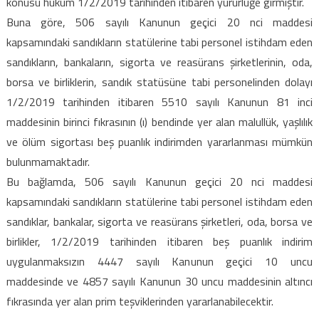
konusu hüküm 1/2/2019 tarihinden itibaren yürürlüğe girmiştir.
için
Buna göre, 506 sayılı Kanunun geçici 20 nci maddesi
kapsamındaki sandıkların statülerine tabi personel istihdam eden
sandıkların, bankaların, sigorta ve reasürans şirketlerinin, oda,
borsa ve birliklerin, sandık statüsüne tabi personelinden dolayı
1/2/2019 tarihinden itibaren 5510 sayılı Kanunun 81 inci
maddesinin birinci fıkrasının (ı) bendinde yer alan malullük, yaşlılık
ve ölüm sigortası beş puanlık indirimden yararlanması mümkün
bulunmamaktadır.
Bu bağlamda, 506 sayılı Kanunun geçici 20 nci maddesi
kapsamındaki sandıkların statülerine tabi personel istihdam eden
sandıklar, bankalar, sigorta ve reasürans şirketleri, oda, borsa ve
birlikler, 1/2/2019 tarihinden itibaren beş puanlık indirim
uygulanmaksızın 4447 sayılı Kanunun geçici 10 uncu
maddesinde ve 4857 sayılı Kanunun 30 uncu maddesinin altıncı
fıkrasında yer alan prim teşviklerinden yararlanabilecektir.