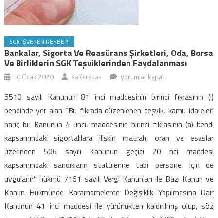
SGK İŞVEREN REHBERI
Bankalar, Sigorta Ve Reasürans Şirketleri, Oda, Borsa
Ve Birliklerin SGK Teşviklerinden Faydalanması
Bankalar,
30 Ocak 2020
IsaKarakas
yorumlar kapalı
sigorta
5510 sayılı Kanunun 81 inci maddesinin birinci fıkrasının (ı)
ve
bendinde yer alan “Bu fıkrada düzenlenen teşvik, kamu idareleri
reasürans
hariç bu Kanunun 4 üncü maddesinin birinci fıkrasının (a) bendi
şirketleri,
kapsamındaki sigortalılara ilişkin matrah, oran ve esaslar
oda,
borsa
üzerinden 506 sayılı Kanunun geçici 20 nci maddesi
ve
kapsamındaki sandıkların statülerine tabi personel için de
birliklerin
uygulanır.” hükmü 7161 sayılı Vergi Kanunları ile Bazı Kanun ve
SGK
Kanun Hükmünde Kararnamelerde Değişiklik Yapılmasına Dair
teşviklerinden
Kanunun 41 inci maddesi ile yürürlükten kaldırılmış olup, söz
faydalanması