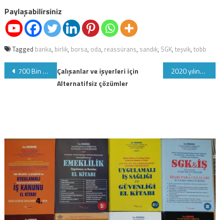
Paylaşabilirsiniz
Tagged
banka
,
birlik
,
borsa
,
oda
,
reassürans
,
sandık
,
SGK
,
teşvik
,
tobb
Yazı
700 Bin Gurbetçinin emekliliği iptal edildi mi
Çalışanlar ve işyerleri için
2020 yılında SSK prime esas kazanç taban ve tavan miktarları
Alternatifsiz çözümler
gezinmesi