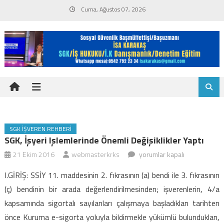
Skip
Cuma, Ağustos 07, 2026
to
content
SGK İŞVEREN REHBERI
SGK, İşyeri Işlemlerinde Önemli Değişiklikler Yaptı
SGK,
21 Ekim 2016
webmasterkrks
yorumlar kapalı
İşyeri
I.GİRİŞ: SSİY 11. maddesinin 2. fıkrasının (a) bendi ile 3. fıkrasının
işlemlerinde
(ç) bendinin bir arada değerlendirilmesinden; işverenlerin, 4/a
önemli
kapsamında sigortalı sayılanları çalışmaya başladıkları tarihten
değişiklikler
önce Kuruma e-sigorta yoluyla bildirmekle yükümlü bulundukları,
yaptı