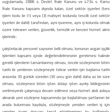
uygulamada, 2886 s. Devlet İhale Kanunu ve 4734 s. Kamu
İhale Kanunu kapsamı dışında kalan, özel sektör işyerleri (ters
işlem kodu ile (1) veya (3) mahiyet kodunda tescilli özel sektör
işyerleri de dahil) tarafından, aynı işverene, aynı iş kolunda olmak
üzere tekraren verilen, güvenlik, temizlik ve benzeri hizmet alımı
işlerinde;
çalıştırılacak personel sayısının belli olması, konunun asgari işçilik
işlemleri kapsamı içinde değerlendirilmesinin gerekmesi halinde
gerekli işlemlerin tamamlanmış olması, önceki sözleşmenin bitim
tarihi ile yenilenen sözleşmeyle tekrar verilen işin başlama tarihi
arasında 30 günlük süreden (30 uncu gün dahil) daha az bir süre
olması, sözleşmesi biten işten dolayı işten ayrılış bildirgesinin
verilmeyerek çalışmaya devam edilmesi veya hizmet akdi askıya
alınarak yeni sözleşme kapsamında işe başlatılması şartlarının bir
arada bulunması kaydıyla, sözleşmeyle yeniden verilen iş için
yeniden işyeri dosyası tescil ettirilmemesi bu bağlamda,