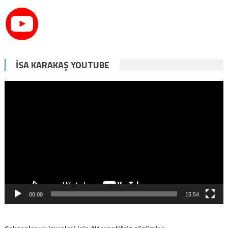
İSA KARAKAŞ YOUTUBE
Video
oynatıcı
00:00
15:54