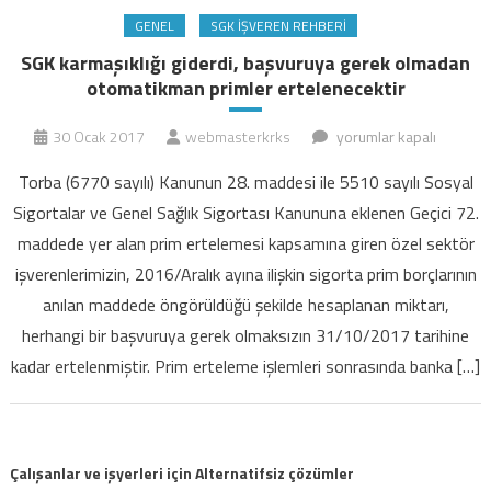
GENEL
SGK İŞVEREN REHBERI
SGK karmaşıklığı giderdi, başvuruya gerek olmadan
otomatikman primler ertelenecektir
SGK
30 Ocak 2017
webmasterkrks
yorumlar kapalı
karmaşıklığı
Torba (6770 sayılı) Kanunun 28. maddesi ile 5510 sayılı Sosyal
giderdi,
Sigortalar ve Genel Sağlık Sigortası Kanununa eklenen Geçici 72.
başvuruya
maddede yer alan prim ertelemesi kapsamına giren özel sektör
gerek
işverenlerimizin, 2016/Aralık ayına ilişkin sigorta prim borçlarının
olmadan
otomatikman
anılan maddede öngörüldüğü şekilde hesaplanan miktarı,
primler
herhangi bir başvuruya gerek olmaksızın 31/10/2017 tarihine
ertelenecektir
kadar ertelenmiştir. Prim erteleme işlemleri sonrasında banka […]
için
Çalışanlar ve işyerleri için Alternatifsiz çözümler