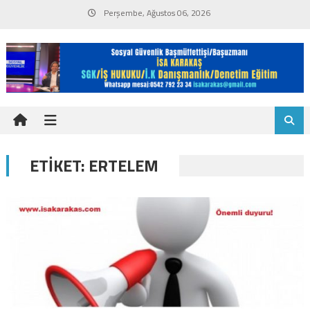
Skip
Perşembe, Ağustos 06, 2026
to
content
ETIKET:
ERTELEM