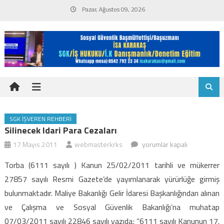
Skip
Pazar, Ağustos 09, 2026
to
content
SGK İŞVEREN REHBERI
Silinecek Idari Para Cezaları
Silinecek
17 Mayıs 2011
webmasterkrks
yorumlar kapalı
idari
Torba (6111 sayılı ) Kanun 25/02/2011 tarihli ve mükerrer
para
27857 sayılı Resmi Gazete’de yayımlanarak yürürlüğe girmiş
cezaları
bulunmaktadır. Maliye Bakanlığı Gelir İdaresi Başkanlığından alınan
için
ve Çalışma ve Sosyal Güvenlik Bakanlığı’na muhatap
07/03/2011 sayılı 22846 sayılı yazıda; “6111 sayılı Kanunun 17.