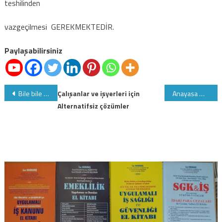
teshilinden
vazgeçilmesi GEREKMEKTEDİR.
Paylaşabilirsiniz
Yazı
Bile bile lades
Çalışanlar ve işyerleri için
Anayasa Mahkemesi Kararı:Devlet memurları…
Alternatifsiz çözümler
gezinmesi