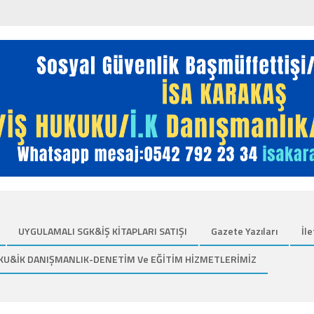
UYGULAMALI SGK&İŞ KİTAPLARI SATIŞI
Gazete Yazıları
İle
KU&İK DANIŞMANLIK-DENETİM Ve EĞİTİM HİZMETLERİMİZ