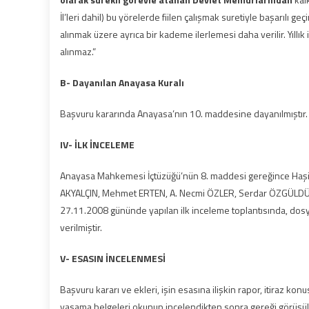
İl’leri dahil) bu yörelerde fiilen çalışmak suretiyle başarılı ge
alınmak üzere ayrıca bir kademe ilerlemesi daha verilir. Yıllık iz
alınmaz.”
B- Dayanılan Anayasa Kuralı
Başvuru kararında Anayasa’nın 10. maddesine dayanılmıştır.
IV- İLK İNCELEME
Anayasa Mahkemesi İçtüzüğü’nün 8. maddesi gereğince Haşi
AKYALÇIN, Mehmet ERTEN, A. Necmi ÖZLER, Serdar ÖZGÜLDÜR, 
27.11.2008 gününde yapılan ilk inceleme toplantısında, dosy
verilmiştir.
V- ESASIN İNCELENMESİ
Başvuru kararı ve ekleri, işin esasına ilişkin rapor, itiraz kon
yasama belgeleri okunup incelendikten sonra gereği görüşü