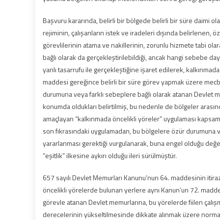
Başvuru kararında, belirli bir bölgede belirli bir süre daim
rejiminin, çalışanların istek ve iradeleri dışında belirlenen,
görevlilerinin atama ve nakillerinin, zorunlu hizmete tabi ol
bağlı olarak da gerçekleştirilebildiği, ancak hangi sebebe dayal
yanlı tasarrufu ile gerçekleştiğine işaret edilerek, kalkınmad
maddesi gereğince belirli bir süre görev yapmak üzere mecbur
durumuna veya farklı sebeplere bağlı olarak atanan Devlet m
konumda oldukları belirtilmiş, bu nedenle de bölgeler arasınd
amaçlayan “kalkınmada öncelikli yöreler” uygulaması kapsamı
son fıkrasındaki uygulamadan, bu bölgelere özür durumuna v
yararlanması gerektiği vurgulanarak, buna engel olduğu değe
“eşitlik” ilkesine aykırı olduğu ileri sürülmüştür.
657 sayılı Devlet Memurları Kanunu’nun 64. maddesinin itiraz
öncelikli yörelerde bulunan yerlere aynı Kanun’un 72. maddes
görevle atanan Devlet memurlarına, bu yörelerde fiilen çalışmak 
derecelerinin yükseltilmesinde dikkate alınmak üzere normal