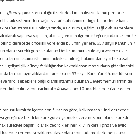
i olarak görev yapma zorunluluğu üzerinde durulmaksızın, kamu personel
 özel hukuk sisteminden bağımsız bir statü rejimi olduğu, bu nedenle kamu
arak res’en atama usulünün yanında, eş durumu, eğitim, sağlık vb. sebeplere
ı olarak yapılırsa yapılsın, atama işleminin ilgilinin isteği dışında idarenin t
a birinci derecede öncelikli yörelerde bulunan yerlere, 657 sayılı Kanun’un 7
i olarak sürekli görevle atanan Devlet memurları ile aynı yerlere özür
emurlarının, atama işleminin hukuksal niteliği bakımından aynı hukuksal
aki gelişmişlik düzeyi farklılığından kaynaklanan mahzurların giderilmesini
nda tanınan ayrıcalıklardan birisi olan 657 sayılı Kanun’un 64. maddesinin
eya farklı sebeplere bağlı olarak atanmış bulunan Devlet memurlarının da
rlendirilen itiraz konusu kuralın Anayasanın 10. maddesinde ifade edilen
 konusu kuralı da içeren son fıkrasına göre, kalkınmada 1 inci derecede
i gereğince belirli bir süre görev yapmak üzere mecburi olarak sürekli
suretiyle başarılı olarak geçirdikleri her iki yılın karşılığında ve aylık
 kademe ilerlemesi haklarına ilave olarak bir kademe ilerlemesi daha