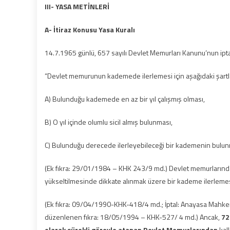
III- YASA METİNLERİ
A- İtiraz Konusu Yasa Kuralı
14.7.1965 günlü, 657 sayılı Devlet Memurları Kanunu’nun iptal
“Devlet memurunun kademede ilerlemesi için aşağıdaki şartla
A) Bulunduğu kademede en az bir yıl çalışmış olması,
B) O yıl içinde olumlu sicil almış bulunması,
C) Bulunduğu derecede ilerleyebileceği bir kademenin bulun
(Ek fıkra: 29/01/1984 – KHK 243/9 md.) Devlet memurlarından 6
yükseltilmesinde dikkate alınmak üzere bir kademe ilerlemes
(Ek fıkra: 09/04/1990-KHK-418/4 md.; İptal: Anayasa Mahkem
düzenlenen fıkra: 18/05/1994 – KHK-527/ 4 md.) Ancak,
72
olarak sürekli görevle atanan Devlet Memurlarından
kal