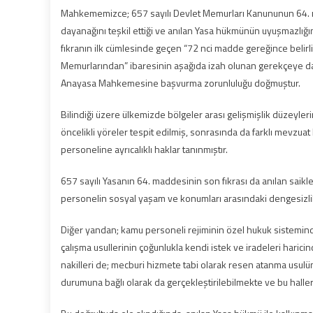
Mahkememizce; 657 sayılı Devlet Memurları Kanununun 64. mad
dayanağını teşkil ettiği ve anılan Yasa hükmünün uyuşmazlı
fıkranın ilk cümlesinde geçen “72 nci madde gereğince belirl
Memurlarından” ibaresinin aşağıda izah olunan gerekçeye day
Anayasa Mahkemesine başvurma zorunluluğu doğmuştur.
Bilindiği üzere ülkemizde bölgeler arası gelişmişlik düzeyler
öncelikli yöreler tespit edilmiş, sonrasında da farklı mevzu
personeline ayrıcalıklı haklar tanınmıştır.
657 sayılı Yasanın 64. maddesinin son fıkrası da anılan saik
personelin sosyal yaşam ve konumları arasındaki dengesizlik
Diğer yandan; kamu personeli rejiminin özel hukuk sisteminde
çalışma usullerinin çoğunlukla kendi istek ve iradeleri harici
nakilleri de; mecburi hizmete tabi olarak resen atanma usulün
durumuna bağlı olarak da gerçekleştirilebilmekte ve bu haller d