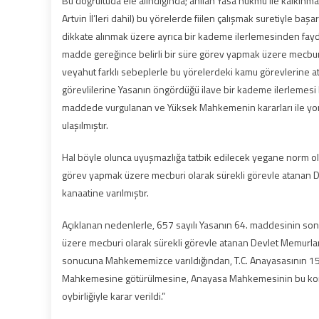
Bu doğrultuda ele alındığında; anılan Yasa hükmü ile kalkın
Artvin İl’leri dahil) bu yörelerde fiilen çalışmak suretiyle başar
dikkate alınmak üzere ayrıca bir kademe ilerlemesinden fayd
madde gereğince belirli bir süre görev yapmak üzere mecbur
veyahut farklı sebeplerle bu yörelerdeki kamu görevlerine a
görevlilerine Yasanın öngördüğü ilave bir kademe ilerleme
maddede vurgulanan ve Yüksek Mahkemenin kararları ile yorum
ulaşılmıştır.
Hal böyle olunca uyuşmazlığa tatbik edilecek yegane norm ol
görev yapmak üzere mecburi olarak sürekli görevle atanan 
kanaatine varılmıştır.
Açıklanan nedenlerle, 657 sayılı Yasanın 64. maddesinin son 
üzere mecburi olarak sürekli görevle atanan Devlet Memurl
sonucuna Mahkememizce varıldığından, T.C. Anayasasının 15
Mahkemesine götürülmesine, Anayasa Mahkemesinin bu konu
oybirliğiyle karar verildi.”