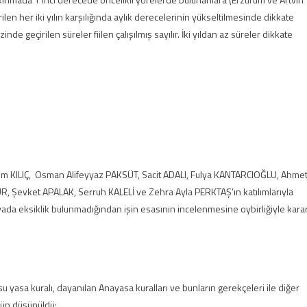
çirilen her iki yılın karşılığında aylık derecelerinin yükseltilmesinde dikkate
inde geçirilen süreler fiilen çalışılmış sayılır. İki yıldan az süreler dikkate
m KILIÇ, Osman Alifeyyaz PAKSÜT, Sacit ADALI, Fulya KANTARCIOĞLU, Ahme
Şevket APALAK, Serruh KALELİ ve Zehra Ayla PERKTAŞ’ın katılımlarıyla
ada eksiklik bulunmadığından işin esasının incelenmesine oybirliğiyle kara
usu yasa kuralı, dayanılan Anayasa kuralları ve bunların gerekçeleri ile diğer
lüp düşünüldü: