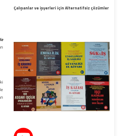
Çalışanlar ve işyerleri için Alternatifsiz çözümler
de
ın
ki
le
an