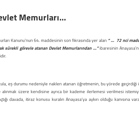
evlet Memurları…
murları Kanunu’nun 64. maddesinin son fıkrasında yer alan
“ …
72 nci mad
rak sürekli görevle atanan Devlet Memurlarından
…”
ibaresinin Anayasa’n
dir.
kula, eş durumu nedeniyle naklen atanan öğretmenin, bu yörede geçirdiği i
te alınmak üzere kendisine ayrıca bir kademe ilerlemesi verilmesi istemiy
 açtığı davada, itiraz konusu kuralın Anayasa’ya aykırı olduğu kanısına var