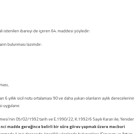
i istenilen ibareyi de içeren 64. maddesi şöyledir:
rın bulunması lazımdır:
ması,
 yıllık sicil notu ortalaması 90 ve daha yukarı olanların aylık derecelerini
i uygulanır.
esi’nin 05/02/1992 tarih ve E.1990/22, K.1992/6 Sayılı Kararı ile; Yenide
 nci madde gereğince belirli bir süre görev yapmak üzere mecburi
kınmada 1 inci derecede öncelikli yörelerde bulunanlara (Erzurum ve Artvin