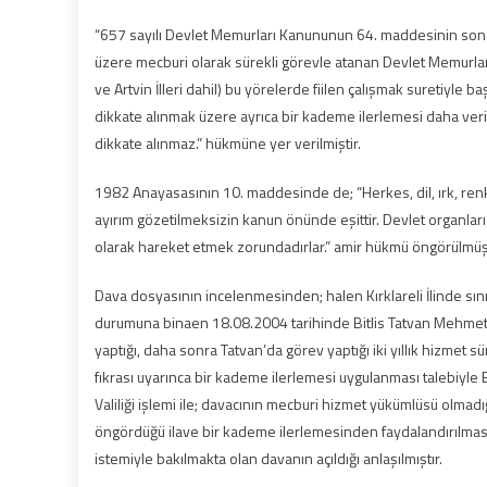
“657 sayılı Devlet Memurları Kanununun 64. maddesinin son 
üzere mecburi olarak sürekli görevle atanan Devlet Memurla
ve Artvin İlleri dahil) bu yörelerde fiilen çalışmak suretiyle ba
dikkate alınmak üzere ayrıca bir kademe ilerlemesi daha verilir. Y
dikkate alınmaz.” hükmüne yer verilmiştir.
1982 Anayasasının 10. maddesinde de; “Herkes, dil, ırk, renk
ayırım gözetilmeksizin kanun önünde eşittir. Devlet organlar
olarak hareket etmek zorundadırlar.” amir hükmü öngörülmüş
Dava dosyasının incelenmesinden; halen Kırklareli İlinde sın
durumuna binaen 18.08.2004 tarihinde Bitlis Tatvan Mehmetç
yaptığı, daha sonra Tatvan’da görev yaptığı iki yıllık hizmet
fıkrası uyarınca bir kademe ilerlemesi uygulanması talebiyle Bi
Valiliği işlemi ile; davacının mecburi hizmet yükümlüsü olmad
öngördüğü ilave bir kademe ilerlemesinden faydalandırılması
istemiyle bakılmakta olan davanın açıldığı anlaşılmıştır.