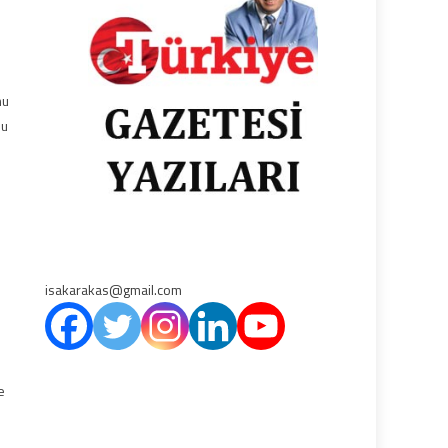
e
mu
bu
isakarakas@gmail.com
e