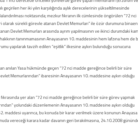
mada 1 inci derecede öncelikli yörelerde görev yapan memurların (Erzurum v
ılı geçirilen her iki yılın karşılığında aylık derecelerinin yükseltilmesinde
alandırılması noktasında; mezkur fıkranın ilk cümlesinde öngörülen “72 nci
i olarak sürekli görevle atanan Devlet Memurları” ile özür durumuna binaen
tanan Devlet Memurları arasında ayrım yapılmasının ve ikinci durumdaki ka
si hakkının tanınmamasının Anayasanın 10. maddesinin hem lafzına hem de 
u yapılarak tavzih edilen “eşitlik” ilkesine aykırı bulunduğu sonucuna
an anılan Yasa hükmünde geçen “72 nci madde gereğince belirli bir süre
Devlet Memurlarından” ibaresinin Anayasanın 10. maddesine aykırı olduğu
fıkrasında yer alan “72 nci madde gereğince belirli bir süre görev yapmak
arından” yolundaki düzenlemenin Anayasanın 10. maddesine aykırı olduğu
2. maddesi uyarınca, bu konuda bir karar verilmek üzere konunun Anayasa
da vereceği karara kadar davanın geri bırakılmasına, 24.10.2008 gününd