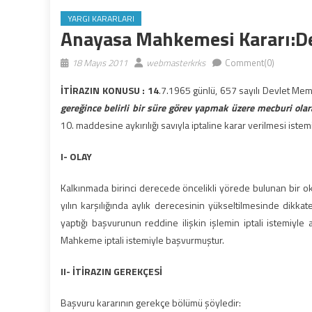
YARGI KARARLARI
Anayasa Mahkemesi Kararı:D
18 Mayıs 2011
webmasterkrks
Comment(0)
İTİRAZIN KONUSU : 14
.7.1965 günlü, 657 sayılı Devlet Me
gereğince belirli bir süre görev yapmak üzere mecburi ola
10. maddesine aykırılığı savıyla iptaline karar verilmesi istemi
I-
OLAY
Kalkınmada birinci derecede öncelikli yörede bulunan bir o
yılın karşılığında aylık derecesinin yükseltilmesinde dikka
yaptığı başvurunun reddine ilişkin işlemin iptali istemiyle
Mahkeme iptali istemiyle başvurmuştur.
II- İTİRAZIN GEREKÇESİ
Başvuru kararının gerekçe bölümü şöyledir: