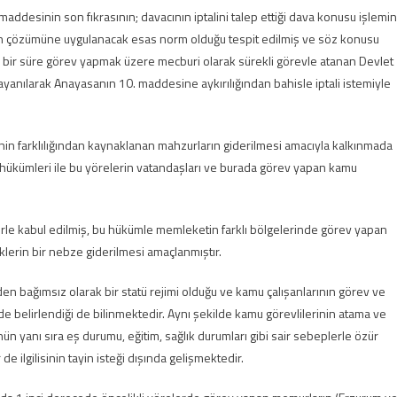
desinin son fıkrasının; davacının iptalini talep ettiği dava konusu işlemin
ğın çözümüne uygulanacak esas norm olduğu tespit edilmiş ve söz konusu
i bir süre görev yapmak üzere mecburi olarak sürekli görevle atanan Devlet
anılarak Anayasanın 10. maddesine aykırılığından bahisle iptali istemiyle
inin farklılığından kaynaklanan mahzurların giderilmesi amacıyla kalkınmada
at hükümleri ile bu yörelerin vatandaşları ve burada görev yapan kamu
lerle kabul edilmiş, bu hükümle memleketin farklı bölgelerinde görev yapan
lerin bir nebze giderilmesi amaçlanmıştır.
n bağımsız olarak bir statü rejimi olduğu ve kamu çalışanlarının görev ve
nde belirlendiği de bilinmektedir. Aynı şekilde kamu görevlilerinin atama ve
ün yanı sıra eş durumu, eğitim, sağlık durumları gibi sair sebeplerle özür
e ilgilisinin tayin isteği dışında gelişmektedir.