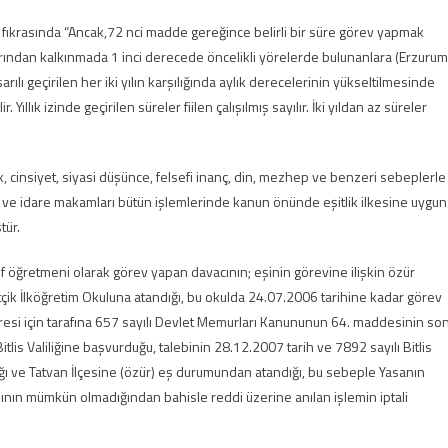
fıkrasında “Ancak,72 nci madde gereğince belirli bir süre görev yapmak
rından kalkınmada 1 inci derecede öncelikli yörelerde bulunanlara (Erzurum
şarılı geçirilen her iki yılın karşılığında aylık derecelerinin yükseltilmesinde
ıllık izinde geçirilen süreler fiilen çalışılmış sayılır. İki yıldan az süreler
, cinsiyet, siyasi düşünce, felsefi inanç, din, mezhep ve benzeri sebeplerle
ı ve idare makamları bütün işlemlerinde kanun önünde eşitlik ilkesine uygun
tür.
ıf öğretmeni olarak görev yapan davacının; eşinin görevine ilişkin özür
ik İlköğretim Okuluna atandığı, bu okulda 24.07.2006 tarihine kadar görev
 süresi için tarafına 657 sayılı Devlet Memurları Kanununun 64. maddesinin so
tlis Valiliğine başvurduğu, talebinin 28.12.2007 tarih ve 7892 sayılı Bitlis
ığı ve Tatvan İlçesine (özür) eş durumundan atandığı, bu sebeple Yasanın
nın mümkün olmadığından bahisle reddi üzerine anılan işlemin iptali