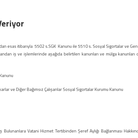
eriyor
rdan esas itibarıyla 5502 s.SGK Kanunu ile 5510 s. Sosyal Sigortalar ve Gen
andan iş ve işlemlerinde aşağıda belirtilen kanunları ve mülga kanunları 
 Kanunu
 ve Diğer Bağımsız Çalışanlar Sosyal Sigortalar Kurumu Kanunu
miş Bulunanlara Vatani Hizmet Tertibinden Şeref Aylığı Bağlanması Hakkın