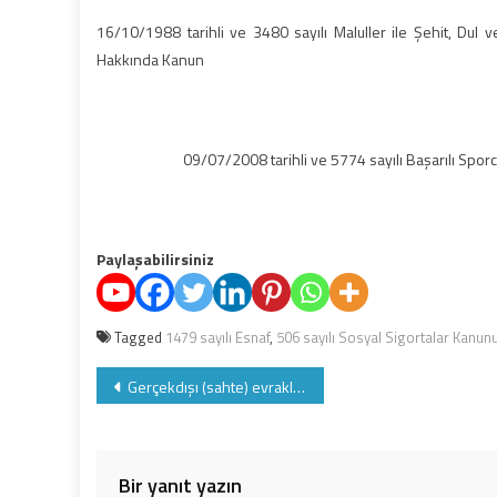
16/10/1988 tarihli ve 3480 sayılı Maluller ile Şehit, Dul 
Hakkında Kanun
09/07/2008 tarihli ve 5774 sayılı Başarılı Sporculara 
Paylaşabilirsiniz
Tagged
1479 sayılı Esnaf
,
506 sayılı Sosyal Sigortalar Kanun
Yazı
Gerçekdışı (sahte) evraklarla borçlanma yapanlar hakkında SGK'nın yapacağı işlemler
gezinmesi
Bir yanıt yazın