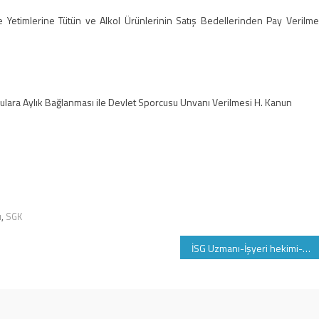
ve Yetimlerine Tütün ve Alkol Ürünlerinin Satış Bedellerinden Pay Verilme
Aylık Bağlanması ile Devlet Sporcusu Unvanı Verilmesi H. Kanun
u
,
SGK
İSG Uzmanı-İşyeri hekimi-DSP ve İSG Eğitici belgesi vize işlemleri esasları ve yeni ücretler