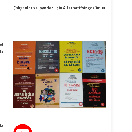
Çalışanlar ve işyerleri için Alternatifsiz çözümler
el
da
da