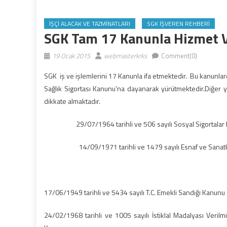
İŞÇI ALACAK VE TAZMINATLARI
SGK İŞVEREN REHBERI
SGK Tam 17 Kanunla Hizmet V
19 Ocak 2015
webmasterkrks
Comment(0)
SGK iş ve işlemlerini 17 Kanunla ifa etmektedir. Bu kanunla
Sağlık Sigortası Kanunu’na dayanarak yürütmektedir.Diğer y
dikkate almaktadır.
29/07/1964 tarihli ve 506 sayılı Sosyal Sigortalar
14/09/1971 tarihli ve 1479 sayılı Esnaf ve Sanatkarlar
17/06/1949 tarihli ve 5434 sayılı T.C. Emekli Sandığı Kanunu
24/02/1968 tarihli ve 1005 sayılı İstiklal Madalyası Veril