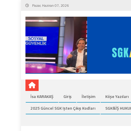
Skip
Pazar, Haziran 07, 2026
to
content
İsa KARAKAŞ
Giriş
İletişim
Köşe Yazıları
2025 Güncel SGK Işten Çıkış Kodları
SGK&İŞ HUKU