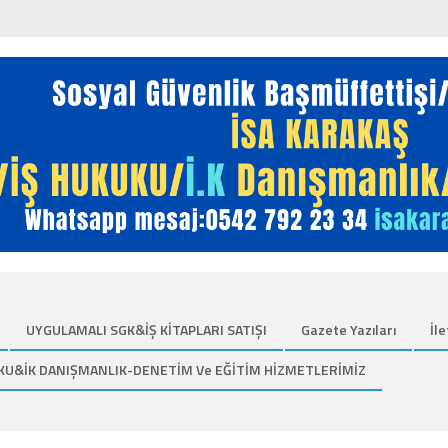
UYGULAMALI SGK&İŞ KİTAPLARI SATIŞI
Gazete Yazıları
İle
KU&İK DANIŞMANLIK-DENETİM Ve EĞİTİM HİZMETLERİMİZ