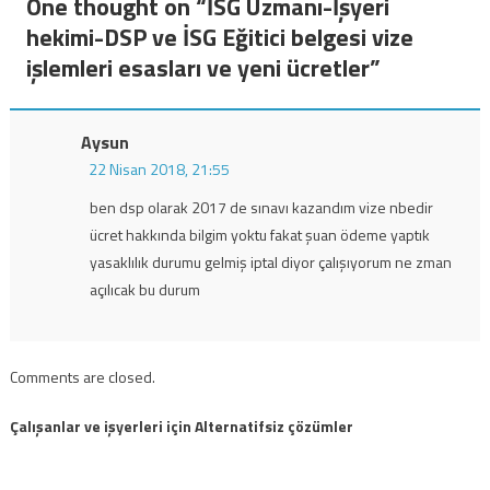
One thought on “
İSG Uzmanı-İşyeri
hekimi-DSP ve İSG Eğitici belgesi vize
işlemleri esasları ve yeni ücretler
”
Aysun
22 Nisan 2018, 21:55
ben dsp olarak 2017 de sınavı kazandım vize nbedir
ücret hakkında bilgim yoktu fakat şuan ödeme yaptık
yasaklılık durumu gelmiş iptal diyor çalışıyorum ne zman
açılıcak bu durum
Comments are closed.
Çalışanlar ve işyerleri için Alternatifsiz çözümler