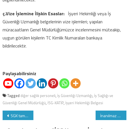
ç.Vize İşlemine İlişkin Esaslar:
İşyeri Hekimliği veya İş
Güvenliği Uzmanlığı belgelerinin vize işlemleri; yapılan
müracaatların Genel Müdürlüğümüzce incelenmesini müteakip,
uygun görülen kişilerin TC Kimlik Numaraları bankaya
bildirilecektir.
Paylaşabilirsiniz
Tagged
diğer sağlık personeli
,
İş Güvenliği Uzmanlığı
,
İş Sağlığı ve
Güvenliği Genel Müdürlüğü
,
İSG-KATİP
,
İşyeri Hekimliği Belgesi
Yazı
SGK tam 17 Kanunla hizmet veriyor
İnanılmaz ama gerçek başarının sırrı "CEHALET"
gezinmesi