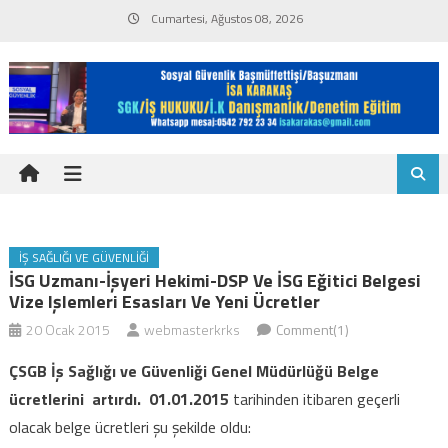
Skip
Cumartesi, Ağustos 08, 2026
to
content
İŞ SAĞLIĞI VE GÜVENLIĞI
İSG Uzmanı-İşyeri Hekimi-DSP Ve İSG Eğitici Belgesi
Vize Işlemleri Esasları Ve Yeni Ücretler
20 Ocak 2015
webmasterkrks
Comment(1)
ÇSGB İş Sağlığı ve Güvenliği Genel Müdürlüğü Belge
ücretlerini artırdı. 01.01.2015
tarihinden itibaren geçerli
olacak belge ücretleri şu şekilde oldu: