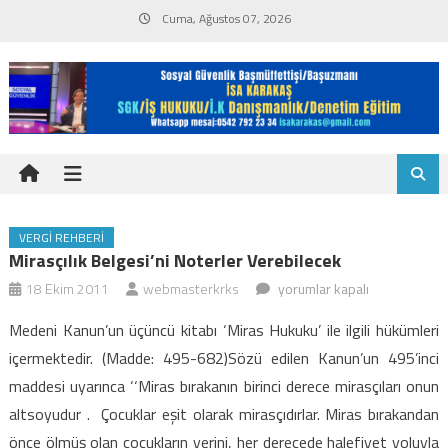
Skip
Cuma, Ağustos 07, 2026
to
content
VERGI REHBERI
Mirasçılık Belgesi’ni Noterler Verebilecek
Mirasçılık
18 Ekim 2011
webmasterkrks
yorumlar kapalı
Belgesi’ni
Medeni Kanun’un üçüncü kitabı ‘Miras Hukuku’ ile ilgili hükümleri
noterler
içermektedir. (Madde: 495-682)Sözü edilen Kanun’un 495’inci
verebilecek
maddesi uyarınca ‘‘Miras bırakanın birinci derece mirasçıları onun
için
altsoyudur . Çocuklar eşit olarak mirasçıdırlar. Miras bırakandan
önce ölmüş olan çocukların yerini, her derecede halefiyet yoluyla