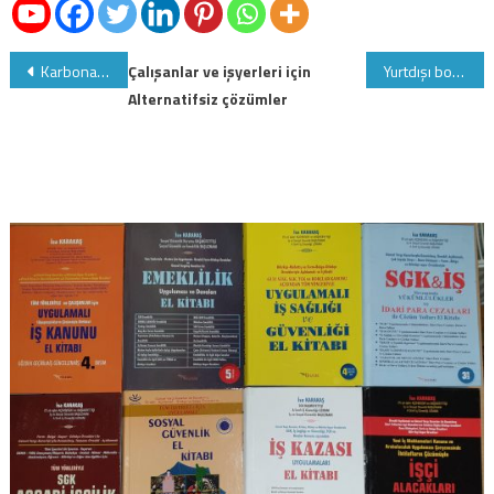
Yazı
Karbonat mucizesi…
Çalışanlar ve işyerleri için
Yurtdışı borçlanmasının şartları
Alternatifsiz çözümler
gezinmesi