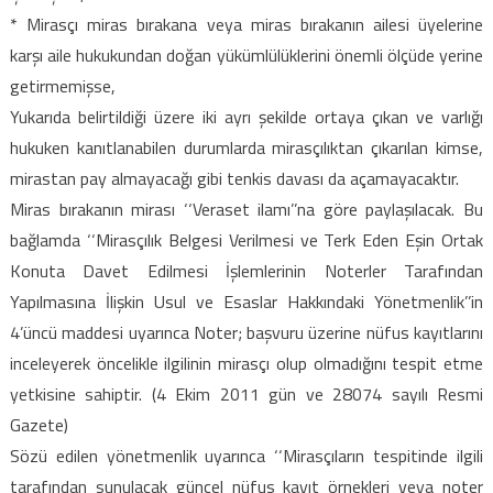
* Mirasçı miras bırakana veya miras bırakanın ailesi üyelerine
karşı aile hukukundan doğan yükümlülüklerini önemli ölçüde yerine
getirmemişse,
Yukarıda belirtildiği üzere iki ayrı şekilde ortaya çıkan ve varlığı
hukuken kanıtlanabilen durumlarda mirasçılıktan çıkarılan kimse,
mirastan pay almayacağı gibi tenkis davası da açamayacaktır.
Miras bırakanın mirası ‘‘Veraset ilamı’’na göre paylaşılacak. Bu
bağlamda ‘‘Mirasçılık Belgesi Verilmesi ve Terk Eden Eşin Ortak
Konuta Davet Edilmesi İşlemlerinin Noterler Tarafından
Yapılmasına İlişkin Usul ve Esaslar Hakkındaki Yönetmenlik’’in
4’üncü maddesi uyarınca Noter; başvuru üzerine nüfus kayıtlarını
inceleyerek öncelikle ilgilinin mirasçı olup olmadığını tespit etme
yetkisine sahiptir. (4 Ekim 2011 gün ve 28074 sayılı Resmi
Gazete)
Sözü edilen yönetmenlik uyarınca ‘‘Mirasçıların tespitinde ilgili
tarafından sunulacak güncel nüfus kayıt örnekleri veya noter