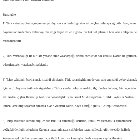
Buna göre;
1) Türk vatandaşlığında geçmeyen yurtdışı veya ev kadınlığı süreleri borçlandırılmayacağı gibi, borçlanma
başvuru tarihinde Türk vatandaşı olmadığı tespit edilen sigortalı ve hak sahiplerinin borçlanma talepleri de
reddedilecektir.
2) Türk vatandaşlığı ile birlikte yabancı ülke vatandaşlığı devam edenler de söz konusu Kanun ile getirilen
düzenlemeden yararlanabileceklerdir.
3) Talep sahibinin borçlanmak istediği sürelerde, Türk vatandaşlığının devam edip etmediği ve borçlanmak
için yazılı başvuru tarihinde sigortalının Türk vatandaşı olup olmadığı, ilgililerden herhangi bir belge talep
edilmeden İçişleri Bakanlığı Nüfus ve Vatandaşlık İşleri Genel Müdürlüğü’nün Kimlik Paylaşım Sistemi
kullanılarak bilgisayardan alınacak olan “Vukuatlı Nüfus Kayıt Örneği” çıktısı ile tespit edilecektir.
4) Talep sahibinin kimlik bilgilerinde farklılık bulunduğu hallerde, kimlik ve vatandaşlık durumundaki
değişiklikle ilgili belgelerin Kuruma ibrazı müracaat sahibinden istenilebileceği gibi, tereddüt halinde
konunun açıklığa kavuşturulması için ilgili kurum ve kuruluşlar ile de yazışma yapılabilecektir.