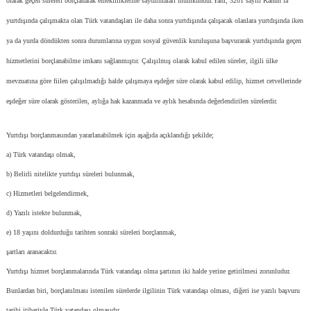
olarak geçen süreleri borçlanarak emekliliklerine saydırmaları mümkündür.
Yani, 3201 sayılı Kanun’la
yurtdışında çalışmakta olan Türk vatandaşları ile daha sonra yurtdışında çalışacak olanlara yurtdışında iken
ya da yurda döndükten sonra durumlarına uygun sosyal güvenlik kuruluşuna başvurarak yurtdışında geçen
hizmetlerini borçlanabilme imkanı sağlanmıştır. Çalışılmış olarak kabul edilen süreler, ilgili ülke
mevzuatına göre fiilen çalışılmadığı halde çalışmaya eşdeğer süre olarak kabul edilip, hizmet cetvellerinde
eşdeğer süre olarak gösterilen, aylığa hak kazanmada ve aylık hesabında değerlendirilen sürelerdir.
Yurtdışı borçlanmasından yararlanabilmek için aşağıda açıklandığı şekilde;
a) Türk vatandaşı olmak,
b) Belirli nitelikte yurtdışı süreleri bulunmak,
c) Hizmetleri belgelendirmek,
d) Yazılı istekte bulunmak,
e) 18 yaşını doldurduğu tarihten sonraki süreleri borçlanmak,
şartları aranacaktır.
Yurtdışı hizmet borçlanmalarında Türk vatandaşı olma şartının iki halde yerine getirilmesi zorunludur.
Bunlardan biri, borçlanılması istenilen sürelerde ilgilinin Türk vatandaşı olması, diğeri ise yazılı başvuru
tarihi itibariyle Türk vatandaşı olmasıdır.