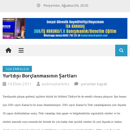
Skip
Perşembe, Ağustos 06, 2026
to
content
SGK EMEKLILIK
Yurtdışı Borçlanmasının Şartları
Yurtdışı
19 Ekim 2011
webmasterkrks
yorumlar kapalı
borçlanmasının
Yurtdışında çalışan gurbetçi işçilerin büyük bir bölümü Türkiye’de de emekli olmaya çalışıyor. İşte bunun
şartları
için
için 3201 sayılı Kanun’la bu konu düzenlenmiştir.
3201 sayılı Kanun’la Türk vatandaşlarının yurt dışında
18 yaşını doldurduktan sonra, Türk vatandaşı iken geçen ve belgelendirilen sigortalılık süreleri ve bu
süreleri arasında veya sonunda her birinde bir yıla kadar olan işsizlik süreleri ile yurt dışında ev kadını