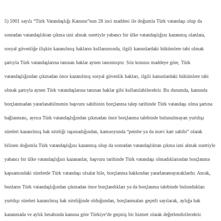
5) 5901 sayılı “Türk Vatandaşlığı Kanunu”nun 28 inci maddesi ile doğumla Türk vatandaşı olup da
sonradan vatandaşlıktan çıkma izni almak suretiyle yabancı bir ülke vatandaşlığını kazanmış olanlara,
sosyal güvenliğe ilişkin kazanılmış hakların kullanımında, ilgili kanunlardaki hükümlere tabi olmak
şartıyla Türk vatandaşlarına tanınan haklar aynen tanınmıştır. Söz konusu maddeye göre, Türk
vatandaşlığından çıkmadan önce kazanılmış sosyal güvenlik hakları, ilgili kanunlardaki hükümlere tabi
olmak şartıyla aynen Türk vatandaşlarına tanınan haklar gibi kullanılabilecektir. Bu durumda, kanunda
borçlanmadan yararlanabilmenin başvuru sahibinin borçlanma talep tarihinde Türk vatandaşı olma şartına
bağlanması, ayrıca Türk vatandaşlığından çıkmadan önce borçlanma talebinde bulunulmayan yurtdışı
süreleri kazanılmış hak niteliği taşımadığından, kamuoyunda “pembe ya da mavi kart sahibi” olarak
bilinen doğumla Türk vatandaşlığını kazanmış olup da sonradan vatandaşlıktan çıkma izni almak suretiyle
yabancı bir ülke vatandaşlığını kazananlar, başvuru tarihinde Türk vatandaşı olmadıklarından borçlanma
kapsamındaki sürelerde Türk vatandaşı olsalar bile, borçlanma hakkından yararlanamayacaklardır. Ancak,
bunların Türk vatandaşlığından çıkmadan önce borçlandıkları ya da borçlanma talebinde bulundukları
yurtdışı süreleri kazanılmış hak niteliğinde olduğundan, borçlanmaları geçerli sayılacak, aylığa hak
kazanmada ve aylık hesabında kanuna göre Türkiye’de geçmiş bir hizmet olarak değerlendirilecektir.