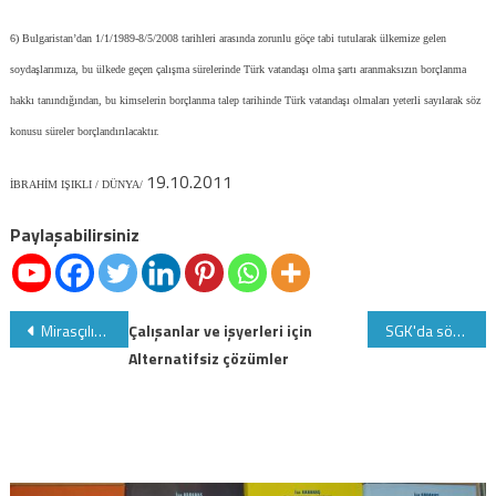
6) Bulgaristan’dan 1/1/1989-8/5/2008 tarihleri arasında zorunlu göçe tabi tutularak ülkemize gelen
soydaşlarımıza, bu ülkede geçen çalışma sürelerinde Türk vatandaşı olma şartı aranmaksızın borçlanma
hakkı tanındığından, bu kimselerin borçlanma talep tarihinde Türk vatandaşı olmaları yeterli sayılarak söz
konusu süreler borçlandırılacaktır.
19.10.2011
İBRAHİM IŞIKLI / DÜNYA/
Paylaşabilirsiniz
Yazı
Mirasçılık Belgesi’ni noterler verebilecek
Çalışanlar ve işyerleri için
SGK'da sözleşmeli avukat olmak isteyenler!!!
Alternatifsiz çözümler
gezinmesi