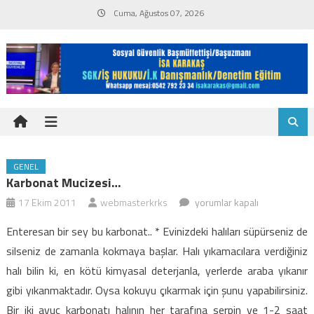
Skip
Cuma, Ağustos 07, 2026
to
content
GENEL
Karbonat Mucizesi…
Karbonat
17 Ekim 2011
webmasterkrks
yorumlar kapalı
mucizesi…
Enteresan bir sey bu karbonat.. * Evinizdeki halıları süpürseniz de
için
silseniz de zamanla kokmaya başlar. Halı yıkamacılara verdiğiniz
halı bilin ki, en kötü kimyasal deterjanla, yerlerde araba yıkanır
gibi yıkanmaktadır. Oysa kokuyu çıkarmak için şunu yapabilirsiniz.
Bir iki avuç karbonatı halının her tarafına serpin ve 1-2 saat