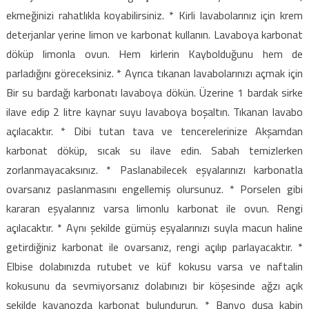
ekmeğinizi rahatlıkla koyabilirsiniz. * Kirli lavabolarınız için krem
deterjanlar yerine limon ve karbonat kullanın. Lavaboya karbonat
döküp limonla ovun. Hem kirlerin Kaybolduğunu hem de
parladığını göreceksiniz. * Ayrıca tıkanan lavabolarınızı açmak için
Bir su bardağı karbonatı lavaboya dökün. Üzerine 1 bardak sirke
ilave edip 2 litre kaynar suyu lavaboya boşaltın. Tıkanan lavabo
açılacaktır. * Dibi tutan tava ve tencerelerinize Akşamdan
karbonat döküp, sıcak su ilave edin. Sabah temizlerken
zorlanmayacaksınız. * Paslanabilecek eşyalarınızı karbonatla
ovarsanız paslanmasını engellemiş olursunuz. * Porselen gibi
kararan eşyalarınız varsa limonlu karbonat ile ovun. Rengi
açılacaktır. * Aynı şekilde gümüş eşyalarınızı suyla macun haline
getirdiğiniz karbonat ile ovarsanız, rengi açılıp parlayacaktır. *
Elbise dolabınızda rutubet ve küf kokusu varsa ve naftalin
kokusunu da sevmiyorsanız dolabınızı bir köşesinde ağzı açık
şekilde kavanozda karbonat bulundurun. * Banyo duşa kabin