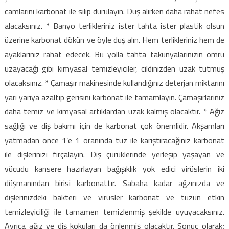
camlarını karbonat ile silip durulayın. Duş alırken daha rahat nefes
alacaksınız. * Banyo terlikleriniz ister tahta ister plastik olsun
üzerine karbonat dökün ve öyle duş alın. Hem terlikleriniz hem de
ayaklarınız rahat edecek. Bu yolla tahta takunyalarınızın ömrü
uzayacağı gibi kimyasal temizleyiciler, cildinizden uzak tutmuş
olacaksınız. * Çamaşır makinesinde kullandığınız deterjan miktarını
yarı yarıya azaltıp gerisini karbonat ile tamamlayın. Çamaşırlarınız
daha temiz ve kimyasal artıklardan uzak kalmış olacaktır. * Ağız
sağlığı ve diş bakımı için de karbonat çok önemlidir. Akşamları
yatmadan önce 1’e 1 oranında tuz ile karıştıracağınız karbonat
ile dişlerinizi fırçalayın. Diş çürüklerinde yerleşip yaşayan ve
vücudu kansere hazırlayan bağışıklık yok edici virüslerin iki
düşmanından birisi karbonattır. Sabaha kadar ağzınızda ve
dişlerinizdeki bakteri ve virüsler karbonat ve tuzun etkin
temizleyiciliği ile tamamen temizlenmiş şekilde uyuyacaksınız.
Ayrıca ağız ve diş kokuları da önlenmiş olacaktır. Sonuç olarak;