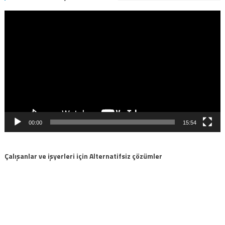
Video
oynatıcı
00:00
15:54
Çalışanlar ve işyerleri için Alternatifsiz çözümler