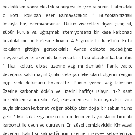
bekledikten sonra elektrik süpürgesi ile iyice süpürün. Halınızdaki
o kötü kokudan eser kalmayacaktır. * Buzdolabınızdaki
kokuyla
baş edemiyorsunuz. Bütün yiyecekleri dışarı çıkar, sil,
süpür, kurula vs. uğraşmak istemiyorsanız bir kâse karbonatı
buzdolabının bir köşesine koyun. 4-5 günde bir karıştırın. Kötü
kokuların gittiğini göreceksiniz. Ayrıca dolapta sakladığınız
meyve sebzeler üzerinde koruyucu bir etkisi olacaktır karbonatın.
* Halı, koltuk, elbise üzerine yağ mı damladı? Panik yapıp,
deterjana saldırmayın! Çünkü deterjan leke olan bölgenin rengini
açıp renk dokusunu bozacaktır. Bunun yerine yağ lekesinin
üzerine karbonat dökün ve üzerini hafifçe ıslayın. 1-2 saat
bekledikten sonra silin. Yağ lekesinden eser kalmayacaktır. Zira
suyla birleşen karbonat yağları söküp atan doğal bir sabun haline
gelir. * Mutfak tezgâhınızın mermerlerini ve fayanslarını Limonlu
karbonat ile ovun ve durulayın. En güzel temizleyicidir. Kimyasal
deterjan Kalıntısı kalmadığı için üzerine meyve- sebzelerinizi,