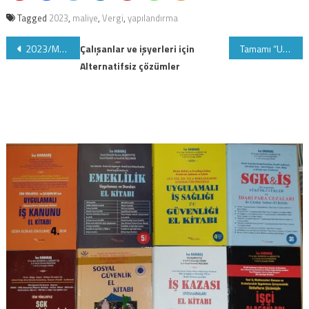
Tagged
2023
,
maliye
,
Vergi
,
yapılandırma
Yazı
2023/Mart Yeni Torba Kanunun Tam Metni
Çalışanlar ve işyerleri için
Tamamı “Uygulamacı-Uzman” Ekibimizde Yer Almak İsteyenler İçin Son FIRSAT!!!
Alternatifsiz çözümler
gezinmesi