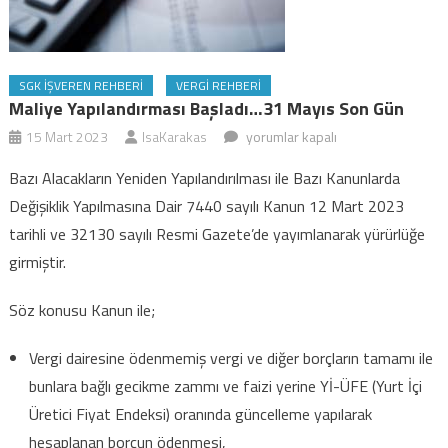
SGK İŞVEREN REHBERI
VERGI REHBERI
Maliye Yapılandırması Başladı…31 Mayıs Son Gün
Maliye
15 Mart 2023
IsaKarakas
yorumlar kapalı
Yapılandırması
Bazı Alacakların Yeniden Yapılandırılması ile Bazı Kanunlarda
başladı…
Değişiklik Yapılmasına Dair 7440 sayılı Kanun 12 Mart 2023
31
tarihli ve 32130 sayılı Resmi Gazete’de yayımlanarak yürürlüğe
mayıs
girmiştir.
son
gün
Söz konusu Kanun ile;
için
Vergi dairesine ödenmemiş vergi ve diğer borçların tamamı ile
bunlara bağlı gecikme zammı ve faizi yerine Yİ-ÜFE (Yurt İçi
Üretici Fiyat Endeksi) oranında güncelleme yapılarak
hesaplanan borcun ödenmesi,