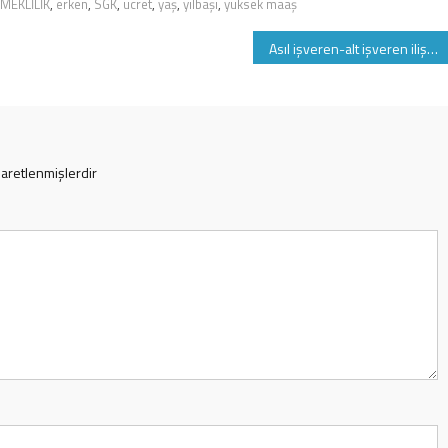
MEKLİLİK
,
erken
,
SGK
,
ücret
,
yaş
,
yılbaşı
,
yüksek maaş
Asıl işveren-alt işveren ilişkisinde işe iade davası nasıl açılacak
şaretlenmişlerdir