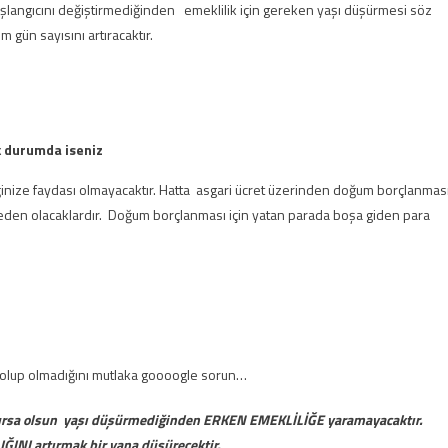
şlangıcını değiştirmediğinden emeklilik için gereken yaşı düşürmesi söz
 gün sayısını artıracaktır.
k durumda iseniz
e faydası olmayacaktır. Hatta asgari ücret üzerinden doğum borçlanmas
neden olacaklardır. Doğum borçlanması için yatan parada boşa giden para
up olmadığını mutlaka goooogle sorun…
lursa olsun yaşı düşürmediğinden ERKEN EMEKLİLİĞE yaramayacaktır.
ĞINI artırmak bir yana düşürecektir.