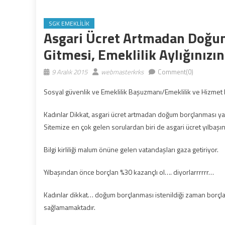
SGK EMEKLILIK
Asgari Ücret Artmadan Doğum
Gitmesi, Emeklilik Aylığınızı
9 Aralık 2015
webmasterkrks
Comment(0)
Sosyal güvenlik ve Emeklilik Başuzmanı/Emeklilik ve Hizmet 
Kadınlar Dikkat, asgari ücret artmadan doğum borçlanması y
Sitemize en çok gelen sorulardan biri de asgari ücret yılba
Bilgi kirliliği malum önüne gelen vatandaşları gaza getiriyor.
Yılbaşından önce borçlan %30 kazançlı ol…. diyorlarrrrrr…
Kadınlar dikkat… doğum borçlanması istenildiği zaman borçl
sağlamamaktadır.