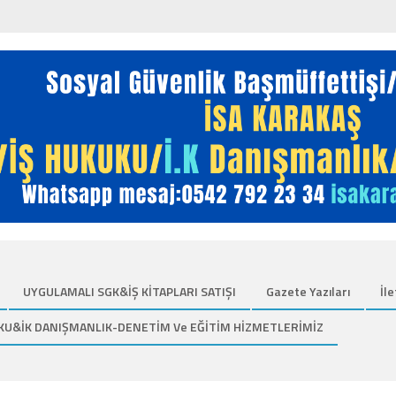
UYGULAMALI SGK&İŞ KİTAPLARI SATIŞI
Gazete Yazıları
İle
KU&İK DANIŞMANLIK-DENETİM Ve EĞİTİM HİZMETLERİMİZ