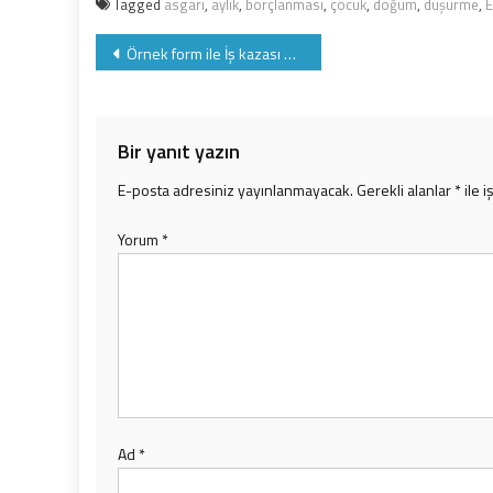
Tagged
asgari
,
aylık
,
borçlanması
,
çocuk
,
doğum
,
düşürme
,
E
Yazı
Örnek form ile İş kazası ve meslek hastalığının bildirimi
gezinmesi
Bir yanıt yazın
E-posta adresiniz yayınlanmayacak.
Gerekli alanlar
*
ile i
Yorum
*
Ad
*