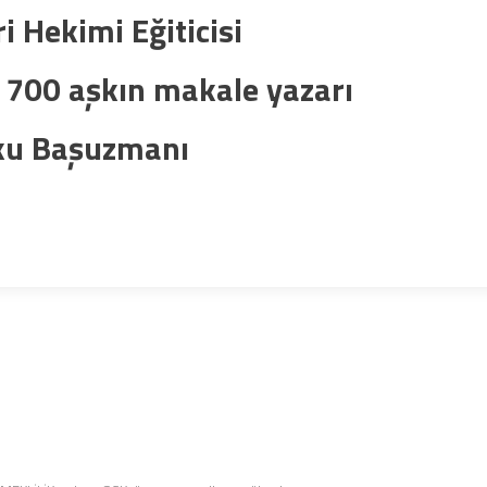
i Hekimi Eğiticisi
e 700 aşkın makale yazarı
uku Başuzmanı