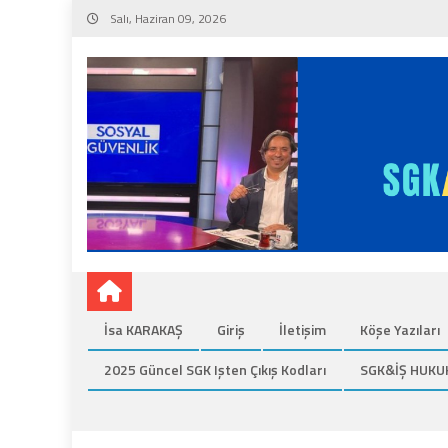
Skip
Salı, Haziran 09, 2026
to
content
İsa KARAKAŞ
Giriş
İletişim
Köşe Yazıları
2025 Güncel SGK Işten Çıkış Kodları
SGK&İŞ HUKU