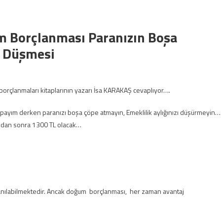
 Borçlanması Paranızın Boşa
n Düşmesi
borçlanmaları kitaplarının yazarı İsa KARAKAŞ cevaplıyor….
apayım derken paranızı boşa çöpe atmayın, Emeklilik aylığınızı düşürmeyin…
şından sonra 1300 TL olacak…
anılabilmektedir. Ancak doğum borçlanması, her zaman avantaj