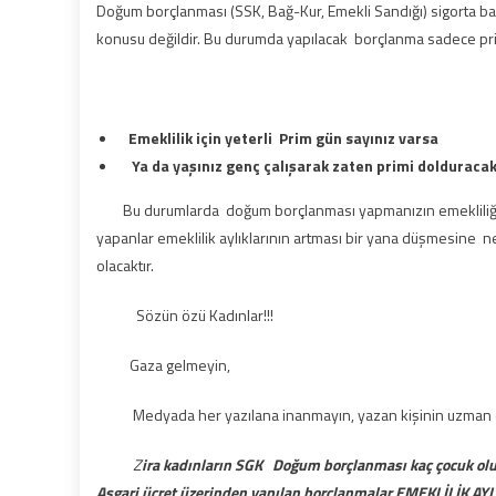
Doğum borçlanması (SSK, Bağ-Kur, Emekli Sandığı) sigorta ba
konusu değildir. Bu durumda yapılacak borçlanma sadece prim
Emeklilik için yeterli Prim gün sayınız varsa
Ya da yaşınız genç çalışarak zaten primi dolduraca
Bu durumlarda doğum borçlanması yapmanızın emekliliğiniz
yapanlar emeklilik aylıklarının artması bir yana düşmesine 
olacaktır.
Sözün özü Kadınlar!!!
Gaza gelmeyin,
Medyada her yazılana inanmayın, yazan kişinin uzman ol
Z
ira kadınların SGK Doğum borçlanması kaç çocuk o
Asgari ücret üzerinden yapılan borçlanmalar EMEKLİLİK AYLI