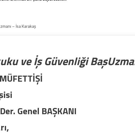
Uzmanı – İsa Karakaş
kuku ve İş Güvenliği BaşUzma
ŞMÜFETTİŞİ
şisi
 Der. Genel BAŞKANI
rı,