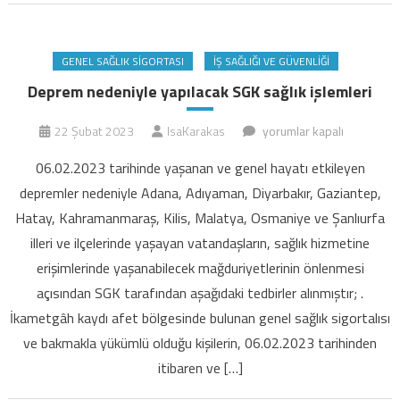
GENEL SAĞLIK SIGORTASI
İŞ SAĞLIĞI VE GÜVENLIĞI
Deprem nedeniyle yapılacak SGK sağlık işlemleri
Deprem
22 Şubat 2023
IsaKarakas
yorumlar kapalı
nedeniyle
06.02.2023 tarihinde yaşanan ve genel hayatı etkileyen
yapılacak
depremler nedeniyle Adana, Adıyaman, Diyarbakır, Gaziantep,
SGK
Hatay, Kahramanmaraş, Kilis, Malatya, Osmaniye ve Şanlıurfa
sağlık
illeri ve ilçelerinde yaşayan vatandaşların, sağlık hizmetine
işlemleri
için
erişimlerinde yaşanabilecek mağduriyetlerinin önlenmesi
açısından SGK tarafından aşağıdaki tedbirler alınmıştır; .
İkametgâh kaydı afet bölgesinde bulunan genel sağlık sigortalısı
ve bakmakla yükümlü olduğu kişilerin, 06.02.2023 tarihinden
itibaren ve […]