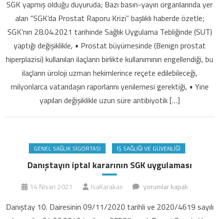
SGK yapmış olduğu duyuruda; Bazı basın-yayın organlarında yer
tedavisini
alan “SGK’da Prostat Raporu Krizi” başlıklı haberde özetle;
karşılamayacak
SGK’nın 28.04.2021 tarihinde Sağlık Uygulama Tebliğinde (SUT)
mı
yaptığı değişiklikle, • Prostat büyümesinde (Benign prostat
için
hiperplazisi) kullanılan ilaçların birlikte kullanımının engellendiği, bu
ilaçların üroloji uzman hekimlerince reçete edilebileceği,
milyonlarca vatandaşın raporlarını yenilemesi gerektiği, • Yine
yapılan değişiklikle uzun süre antibiyotik […]
GENEL SAĞLIK SIGORTASI
İŞ SAĞLIĞI VE GÜVENLIĞI
Danıştayın iptal kararının SGK uygulaması
Danıştayın
14 Nisan 2021
IsaKarakas
yorumlar kapalı
iptal
Danıştay 10. Dairesinin 09/11/2020 tarihli ve 2020/4619 sayılı
kararının