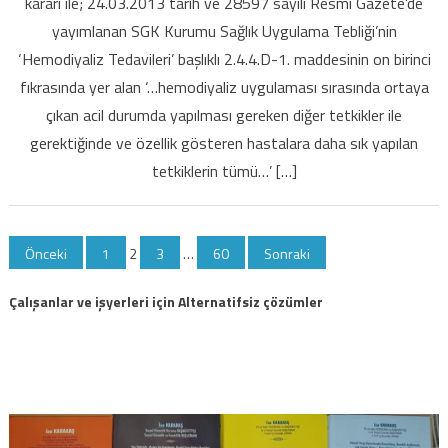
kararı ile; 24.03.2013 tarih ve 28597 sayılı Resmi Gazete’de
SGK
yayımlanan SGK Kurumu Sağlık Uygulama Tebliği’nin
uygulaması
‘Hemodiyaliz Tedavileri’ başlıklı 2.4.4.D-1. maddesinin on birinci
için
fıkrasında yer alan ‘…hemodiyaliz uygulaması sırasında ortaya
çıkan acil durumda yapılması gereken diğer tetkikler ile
gerektiğinde ve özellik gösteren hastalara daha sık yapılan
tetkiklerin tümü…’ […]
Yazı
Önceki
1
2
3
…
60
Sonraki
sayfalaması
Çalışanlar ve işyerleri için Alternatifsiz çözümler