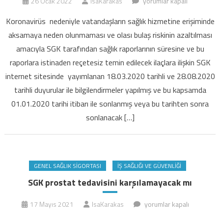
İlaç
26 Ocak 2022
IsaKarakas
yorumlar kapalı
ve
Koronavirüs nedeniyle vatandaşların sağlık hizmetine erişiminde
tıbbi
aksamaya neden olunmaması ve olası bulaş riskinin azaltılması
cihaz
amacıyla SGK tarafından sağlık raporlarının süresine ve bu
teminine
raporlara istinaden reçetesiz temin edilecek ilaçlara ilişkin SGK
yarayan
rapor
internet sitesinde yayımlanan 18.03.2020 tarihli ve 28.08.2020
süresine
tarihli duyurular ile bilgilendirmeler yapılmış ve bu kapsamda
uzatma
01.01.2020 tarihi itibarı ile sonlanmış veya bu tarihten sonra
için
sonlanacak […]
GENEL SAĞLIK SIGORTASI
İŞ SAĞLIĞI VE GÜVENLIĞI
SGK prostat tedavisini karşılamayacak mı
SGK
17 Mayıs 2021
IsaKarakas
yorumlar kapalı
prostat