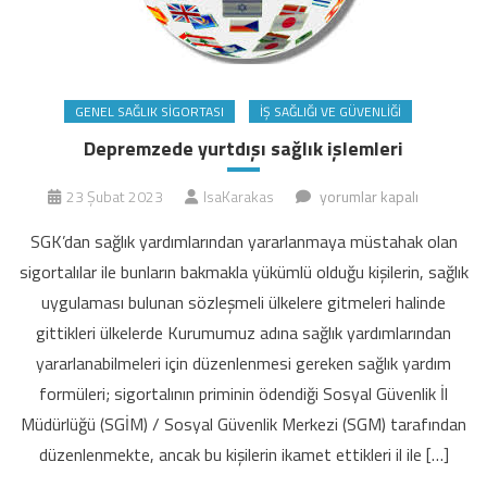
GENEL SAĞLIK SIGORTASI
İŞ SAĞLIĞI VE GÜVENLIĞI
Depremzede yurtdışı sağlık işlemleri
Depremzede
23 Şubat 2023
IsaKarakas
yorumlar kapalı
yurtdışı
SGK’dan sağlık yardımlarından yararlanmaya müstahak olan
sağlık
sigortalılar ile bunların bakmakla yükümlü olduğu kişilerin, sağlık
işlemleri
uygulaması bulunan sözleşmeli ülkelere gitmeleri halinde
için
gittikleri ülkelerde Kurumumuz adına sağlık yardımlarından
yararlanabilmeleri için düzenlenmesi gereken sağlık yardım
formüleri; sigortalının priminin ödendiği Sosyal Güvenlik İl
Müdürlüğü (SGİM) / Sosyal Güvenlik Merkezi (SGM) tarafından
düzenlenmekte, ancak bu kişilerin ikamet ettikleri il ile […]