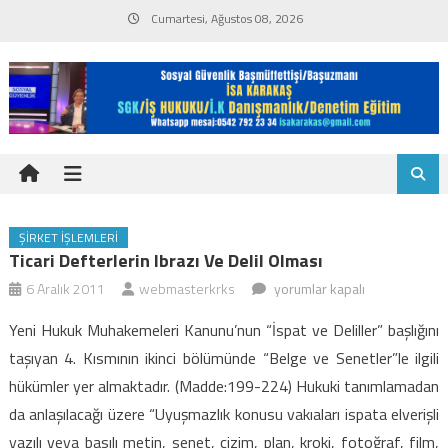
Skip
Cumartesi, Ağustos 08, 2026
to
content
ŞIRKET İŞLEMLERI
Ticari Defterlerin Ibrazı Ve Delil Olması
Ticari
6 Aralık 2011
webmasterkrks
yorumlar kapalı
defterlerin
Yeni Hukuk Muhakemeleri Kanunu’nun “İspat ve Deliller” başlığını
ibrazı
taşıyan 4. Kısmının ikinci bölümünde “Belge ve Senetler”le ilgili
ve
hükümler yer almaktadır. (Madde:199-224) Hukuki tanımlamadan
delil
da anlaşılacağı üzere “Uyuşmazlık konusu vakıaları ispata elverişli
olması
için
yazılı veya basılı metin, senet, çizim, plan, kroki, fotoğraf, film,