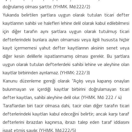
doğrulamış olması şarttır. (YHMK. Md:222/2)
Yukarıda belirtilen şartlara uygun olarak tutulan ticari defter
kayıtlarının sahibi ve halefleri lehine delil olarak kabul edilebilmesi
için diğer tarafın aynı şartlara uygun olarak tutulmuş ticari
defterlerindeki bunlara aykırı olmaması veya ilgili hususta hiçbir
kayıt içermemesi yahut defter kayıtlarının aksinin senet veya
diğer kesin delillerle ispatlanmamış olması gerekir. Bu şartlara
uygun olarak tutulan defterlerdeki sahibi lehine ve aleyhine olan
kayıtlar birbirinden ayrılamaz. (YHMK: 222/3)
Kanunu düzenleme gereği olarak “Açılış veya kapanış onayları
bulunmayan ve içerdiği kayıtlar birbirini doğrulamayan ticari
defter kayıtları, sahibi aleyhine delil olur. (YHMK. Md: 222 / 4)
Taraflardan biri tacir olmasa dahi, tacir olan diğer tarafın ticari
defterlerindeki kayıtları kabul edeceğini belirtir; ancak karşı taraf
defterlerini ibrazdan kaçınırsa, ibrazı talep eden taraf iddiasını
ispat etmiş sayılır. (YHMK. Md:222/5)