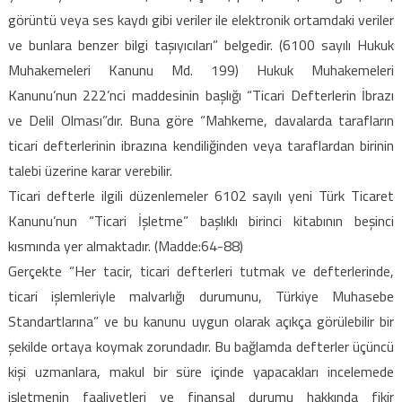
görüntü veya ses kaydı gibi veriler ile elektronik ortamdaki veriler
ve bunlara benzer bilgi taşıyıcıları” belgedir.
(6100 sayılı Hukuk
Muhakemeleri Kanunu Md. 199) Hukuk Muhakemeleri
Kanunu’nun 222’nci maddesinin başlığı “Ticari Defterlerin İbrazı
ve Delil Olması”dır. Buna göre “Mahkeme, davalarda tarafların
ticari defterlerinin ibrazına kendiliğinden veya taraflardan birinin
talebi üzerine karar verebilir.
Ticari defterle ilgili düzenlemeler 6102 sayılı yeni Türk Ticaret
Kanunu’nun “Ticari İşletme” başlıklı birinci kitabının beşinci
kısmında yer almaktadır. (Madde:64-88)
Gerçekte “Her tacir, ticari defterleri tutmak ve defterlerinde,
ticari işlemleriyle malvarlığı durumunu, Türkiye Muhasebe
Standartlarına” ve bu kanunu uygun olarak açıkça görülebilir bir
şekilde ortaya koymak zorundadır. Bu bağlamda defterler üçüncü
kişi uzmanlara, makul bir süre içinde yapacakları incelemede
işletmenin faaliyetleri ve finansal durumu hakkında fikir