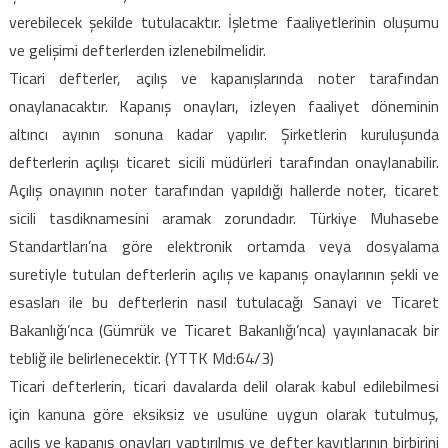
verebilecek şekilde tutulacaktır. İşletme faaliyetlerinin oluşumu
ve gelişimi defterlerden izlenebilmelidir.
Ticari defterler, açılış ve kapanışlarında noter tarafından
onaylanacaktır. Kapanış onayları, izleyen faaliyet döneminin
altıncı ayının sonuna kadar yapılır. Şirketlerin kuruluşunda
defterlerin açılışı ticaret sicili müdürleri tarafından onaylanabilir.
Açılış onayının noter tarafından yapıldığı hallerde noter, ticaret
sicili tasdiknamesini aramak zorundadır. Türkiye Muhasebe
Standartları’na göre elektronik ortamda veya dosyalama
suretiyle tutulan defterlerin açılış ve kapanış onaylarının şekli ve
esasları ile bu defterlerin nasıl tutulacağı Sanayi ve Ticaret
Bakanlığı’nca (Gümrük ve Ticaret Bakanlığı’nca) yayınlanacak bir
tebliğ ile belirlenecektir. (YTTK Md:64/3)
Ticari defterlerin, ticari davalarda delil olarak kabul edilebilmesi
için kanuna göre eksiksiz ve usulüne uygun olarak tutulmuş,
açılış ve kapanış onayları yaptırılmış ve defter kayıtlarının birbirini