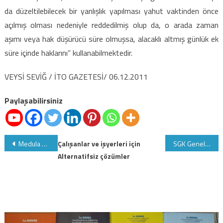
da düzeltilebilecek bir yanlışlık yapılması yahut vaktinden önce
açılmış olması nedeniyle reddedilmiş olup da, o arada zaman
aşımı veya hak düşürücü süre olmuşsa, alacaklı altmış günlük ek
süre içinde haklarını” kullanabilmektedir.
VEYSİ SEVİĞ / İTO GAZETESİ/ 06.12.2011
Paylaşabilirsiniz
Yazı
Medula hastane yardım masası telefon numaraları
Çalışanlar ve işyerleri için
SGK Genelgesi:Gayrimenkul değer tespitleri
Alternatifsiz çözümler
gezinmesi