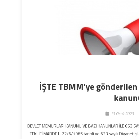
İŞTE TBMM’ye gönderile
kanun
13 Ocak 2023
DEVLET MEMURLARI KANUNU VE BAZI KANUNLAR İLE 663 SA
TEKLİFİ MADDE I- 22/6/1965 tarihli ve 633 sayılı Diyanet İ