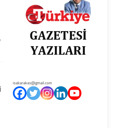
ı
isakarakas@gmail.com
i