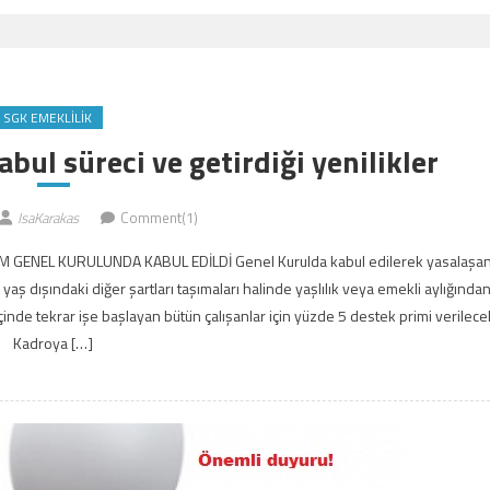
SGK EMEKLILIK
bul süreci ve getirdiği yenilikler
IsaKarakas
Comment(1)
M GENEL KURULUNDA KABUL EDİLDİ Genel Kurulda kabul edilerek yasalaşa
yaş dışındaki diğer şartları taşımaları halinde yaşlılık veya emekli aylığında
inde tekrar işe başlayan bütün çalışanlar için yüzde 5 destek primi verilece
Kadroya […]