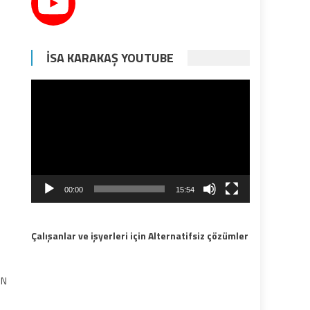
İSA KARAKAŞ YOUTUBE
Video
oynatıcı
00:00
15:54
Çalışanlar ve işyerleri için Alternatifsiz çözümler
UN
e