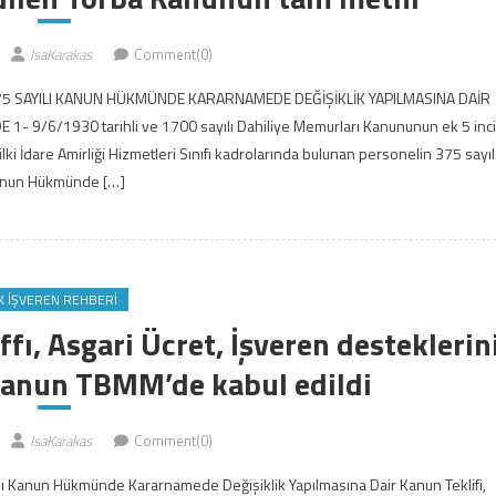
IsaKarakas
Comment(0)
5 SAYILI KANUN HÜKMÜNDE KARARNAMEDE DEĞİŞİKLİK YAPILMASINA DAİR
/6/1930 tarihli ve 1700 sayılı Dahiliye Memurları Kanununun ek 5 inci
ki İdare Amirliği Hizmetleri Sınıfı kadrolarında bulunan personelin 375 sayıl
nun Hükmünde […]
K İŞVEREN REHBERI
ffı, Asgari Ücret, İşveren desteklerin
Kanun TBMM’de kabul edildi
IsaKarakas
Comment(0)
lı Kanun Hükmünde Kararnamede Değişiklik Yapılmasına Dair Kanun Teklifi,