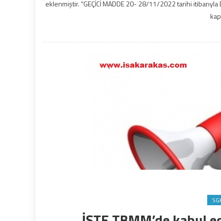
eklenmiştir. “GEÇİCİ MADDE 20- 28/11/2022 tarihi itibarıyla 
kap
SG
İŞTE TBMM’de kabul e