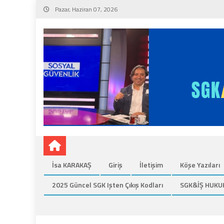
Skip
Pazar, Haziran 07, 2026
to
content
İsa KARAKAŞ
Giriş
İletişim
Köşe Yazıları
2025 Güncel SGK Işten Çıkış Kodları
SGK&İŞ HUKU