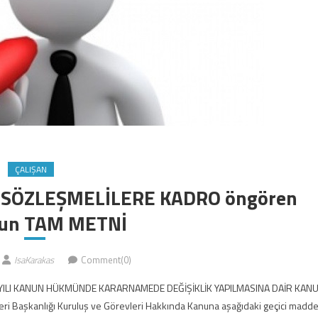
ÇALIŞAN
n SÖZLEŞMELİLERE KADRO öngören
un TAM METNİ
IsaKarakas
Comment(0)
YILI KANUN HÜKMÜNDE KARARNAMEDE DEĞİŞİKLİK YAPILMASINA DAİR KAN
şleri Başkanlığı Kuruluş ve Görevleri Hakkında Kanuna aşağıdaki geçici madd