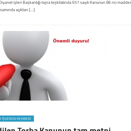
Diyanet işleri Başkanlığı taşra teşkilatında 657 sayılı Kanunun 86 ncı maddes
samında açıktan […]
K İŞVEREN REHBERI
dilen Torba Kanunun tam metni