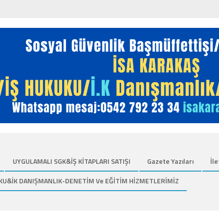
UYGULAMALI SGK&İŞ KİTAPLARI SATIŞI
Gazete Yazıları
İle
KU&İK DANIŞMANLIK-DENETİM Ve EĞİTİM HİZMETLERİMİZ