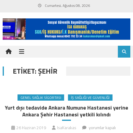
Skip
Cumartesi, Ağustos 08, 2026
to
content
ETIKET:
ŞEHIR
GENEL SAĞLIK SIGORTASI
İŞ SAĞLIĞI VE GÜVENLIĞI
Yurt dışı tedavide Ankara Numune Hastanesi yerine
Ankara Şehir Hastanesi yetkili kılındı
Yurt
26 Haziran 2019
IsaKarakas
yorumlar kapalı