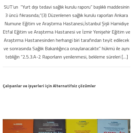
dışı
SUT’un “Yurt dışı tedavi sağlık kurulu raporu” başlıklı maddesinin
tedavide
3 üncü fıkrasında;“(3) Düzenlenen sağlık kurulu raporları Ankara
Ankara
Numune Eğitim ve Araştırma Hastanesi,İstanbul Şişli Hamidiye
Numune
Etfal Eğitim ve Araştırma Hastanesi ve İzmir Yenişehir Eğitim ve
Hastanesi
yerine
Araştırma Hastanesinden herhangi biri tarafından teyit edilecek
Ankara
ve sonrasında Sağlık Bakanlığınca onaylanacaktır.” hükmü ile aynı
Şehir
tebliğin “2.5.3.A-2 Raporların yenilenmesi, bekleme süreleri […]
Hastanesi
yetkili
kılındı
için
Çalışanlar ve işyerleri için Alternatifsiz çözümler