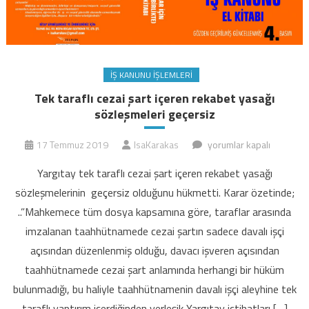
İŞ KANUNU İŞLEMLERI
Tek taraflı cezai şart içeren rekabet yasağı
sözleşmeleri geçersiz
Tek
17 Temmuz 2019
IsaKarakas
yorumlar kapalı
taraflı
Yargıtay tek taraflı cezai şart içeren rekabet yasağı
cezai
sözleşmelerinin geçersiz olduğunu hükmetti. Karar özetinde;
şart
..”Mahkemece tüm dosya kapsamına göre, taraflar arasında
içeren
imzalanan taahhütnamede cezai şartın sadece davalı işçi
rekabet
yasağı
açısından düzenlenmiş olduğu, davacı işveren açısından
sözleşmeleri
taahhütnamede cezai şart anlamında herhangi bir hüküm
geçersiz
bulunmadığı, bu haliyle taahhütnamenin davalı işçi aleyhine tek
için
taraflı yaptırım içerdiğinden yerleşik Yargıtay içtihatları […]