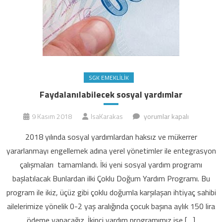
SGK EMEKLILIK
Faydalanılabilecek sosyal yardımlar
Faydalanılabilecek
9 Kasım 2018
IsaKarakas
yorumlar kapalı
sosyal
2018 yılında sosyal yardımlardan haksız ve mükerrer
yardımlar
yararlanmayı engellemek adına yerel yönetimler ile entegrasyon
için
çalışmaları tamamlandı. İki yeni sosyal yardım programı
başlatılacak Bunlardan ilki Çoklu Doğum Yardım Programı. Bu
program ile ikiz, üçüz gibi çoklu doğumla karşılaşan ihtiyaç sahibi
ailelerimize yönelik 0-2 yaş aralığında çocuk başına aylık 150 lira
ödeme yapacağız. İkinci yardım programımız ise […]