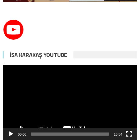
İSA KARAKAŞ YOUTUBE
Video
oynatıcı
00:00
15:54