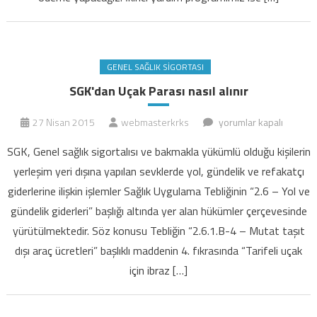
GENEL SAĞLIK SIGORTASI
SGK'dan Uçak Parası nasıl alınır
SGK'dan
27 Nisan 2015
webmasterkrks
yorumlar kapalı
Uçak
SGK, Genel sağlık sigortalısı ve bakmakla yükümlü olduğu kişilerin
Parası
yerleşim yeri dışına yapılan sevklerde yol, gündelik ve refakatçı
nasıl
giderlerine ilişkin işlemler Sağlık Uygulama Tebliğinin “2.6 – Yol ve
alınır
gündelik giderleri” başlığı altında yer alan hükümler çerçevesinde
için
yürütülmektedir. Söz konusu Tebliğin “2.6.1.B-4 – Mutat taşıt
dışı araç ücretleri” başlıklı maddenin 4. fıkrasında “Tarifeli uçak
için ibraz […]