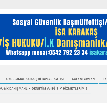
UYGULAMALI SGK&İŞ KİTAPLARI SATIŞI
Gazete Yazıları
İle
KU&İK DANIŞMANLIK-DENETİM Ve EĞİTİM HİZMETLERİMİZ