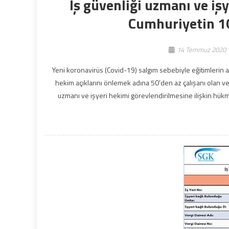
İş güvenliği uzmanı ve iş
Cumhuriyetin 10
14 Temmuz 2020
Yeni koronavirüs (Covid-19) salgım sebebiyle eğitimlerin
hekim açıklarını önlemek adına 50’den az çalışanı olan ve az
uzmanı ve işyeri hekimi görevlendirilmesine ilişkin hü