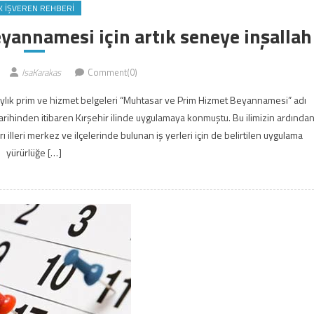
K İŞVEREN REHBERI
annamesi için artık seneye inşallah
IsaKarakas
Comment(0)
ylık prim ve hizmet belgeleri “Muhtasar ve Prim Hizmet Beyannamesi” adı
tarihinden itibaren Kırşehir ilinde uygulamaya konmuştu. Bu ilimizin ardında
illeri merkez ve ilçelerinde bulunan iş yerleri için de belirtilen uygulama
yürürlüğe […]