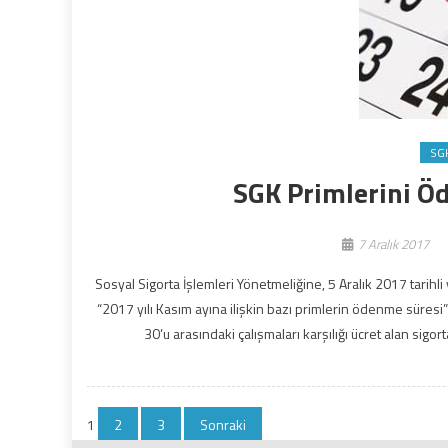
SG
SGK Primlerini Ö
7 Aralık 2017
Sosyal Sigorta İşlemleri Yönetmeliğine, 5 Aralık 2017 tari
“2017 yılı Kasım ayına ilişkin bazı primlerin ödenme süresi”
30’u arasındaki çalışmaları karşılığı ücret alan sigort
Yazı
1
2
3
Sonraki