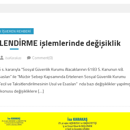
K İŞVEREN REHBERI
ENDİRME işlemlerinde değişiklik
IsaKarakas
Comment(0)
s. kararıyla “Sosyal Güvenlik Kurumu Alacaklarının 6183 S. Kanunun 48.
Esasları” ile “Mücbir Sebep Kapsamında Ertelenen Sosyal Güvenlik Kurumu
il ve Taksitlendirilmesinin Usul ve Esasları” nda bazı değişiklikler yapılmı
 konusu değişikliklere […]