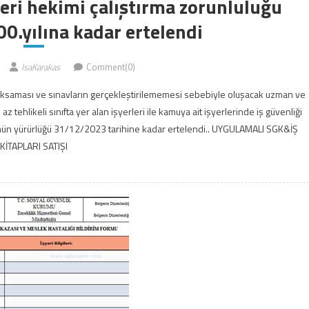
yeri hekimi çalıştırma zorunluluğu
0.yılına kadar ertelendi
IsaKarakas
Comment(0)
 aksaması ve sınavların gerçekleştirilememesi sebebiyle oluşacak uzman ve
 tehlikeli sınıfta yer alan işyerleri ile kamuya ait işyerlerinde iş güvenliği
kmün yürürlüğü 31/12/2023 tarihine kadar ertelendi.. UYGULAMALI SGK&İŞ
KİTAPLARI SATIŞI