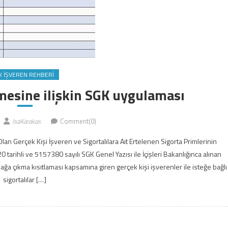
K İŞVEREN REHBERI
mesine ilişkin SGK uygulaması
IsaKarakas
Comment(0)
an Gerçek Kişi İşveren ve Sigortalılara Ait Ertelenen Sigorta Primlerinin
tarihli ve 5157380 sayılı SGK Genel Yazısı ile İçişleri Bakanlığınca alınan
ğa çıkma kısıtlaması kapsamına giren gerçek kişi işverenler ile isteğe bağlı
sigortalılar […]