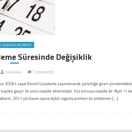
K İŞVEREN REHBERI
deme Süresinde Değişiklik
IsaKarakas
Comment(0)
hli ve 30261 sayılı Resmî Gazetede yayımlanarak yürürlüğe giren yönetmelikl
 başlıklı geçici 34 üncü madde eklenmiştir. Söz konusu madde ile “Ayın 1’i il
alıların, 2017 yılı Kasım ayına ilişkin sigorta primleri ile ertelenen […]