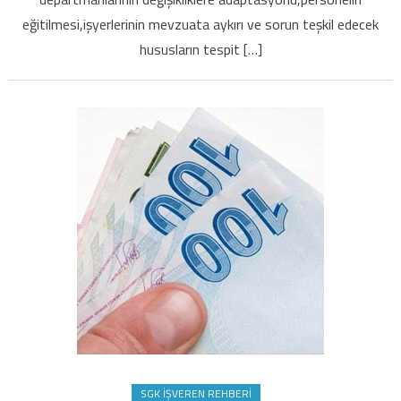
eğitilmesi,işyerlerinin mevzuata aykırı ve sorun teşkil edecek
hususların tespit […]
SGK İŞVEREN REHBERI