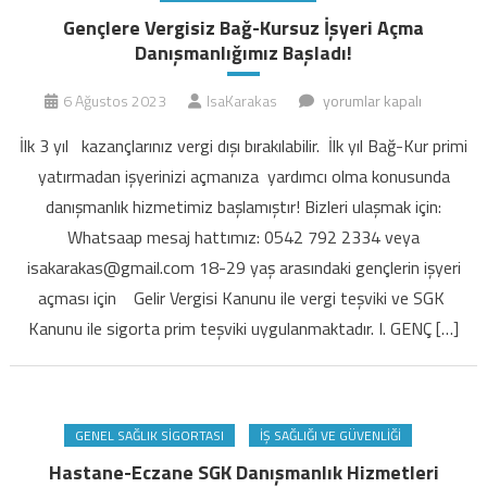
Gençlere Vergisiz Bağ-Kursuz İşyeri Açma
Danışmanlığımız Başladı!
Gençlere
6 Ağustos 2023
IsaKarakas
yorumlar kapalı
Vergisiz
İlk 3 yıl kazançlarınız vergi dışı bırakılabilir. İlk yıl Bağ-Kur primi
Bağ-
yatırmadan işyerinizi açmanıza yardımcı olma konusunda
Kursuz
danışmanlık hizmetimiz başlamıştır! Bizleri ulaşmak için:
İşyeri
Whatsaap mesaj hattımız: 0542 792 2334 veya
Açma
Danışmanlığımız
isakarakas@gmail.com 18-29 yaş arasındaki gençlerin işyeri
Başladı!
açması için Gelir Vergisi Kanunu ile vergi teşviki ve SGK
için
Kanunu ile sigorta prim teşviki uygulanmaktadır. I. GENÇ […]
GENEL SAĞLIK SIGORTASI
İŞ SAĞLIĞI VE GÜVENLIĞI
Hastane-Eczane SGK Danışmanlık Hizmetleri