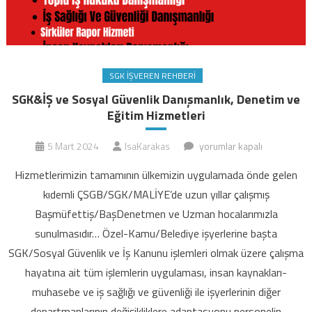
SGK İŞVEREN REHBERI
SGK&İŞ ve Sosyal Güvenlik Danışmanlık, Denetim ve
Eğitim Hizmetleri
SGK&İŞ
5 Mart 2024
IsaKarakas
yorumlar kapalı
ve
Hizmetlerimizin tamamının ülkemizin uygulamada önde gelen
Sosyal
kıdemli ÇSGB/SGK/MALİYE’de uzun yıllar çalışmış
Güvenlik
Başmüfettiş/BaşDenetmen ve Uzman hocalarımızla
Danışmanlık,
sunulmasıdır… Özel-Kamu/Belediye işyerlerine başta
Denetim
ve
SGK/Sosyal Güvenlik ve İş Kanunu işlemleri olmak üzere çalışma
Eğitim
hayatına ait tüm işlemlerin uygulaması, insan kaynakları-
Hizmetleri
muhasebe ve iş sağlığı ve güvenliği ile işyerlerinin diğer
için
departmanlarının değişikliklere adaptasyonu,personelin