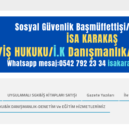
UYGULAMALI SGK&İŞ KİTAPLARI SATIŞI
Gazete Yazıları
İle
KU&İK DANIŞMANLIK-DENETİM Ve EĞİTİM HİZMETLERİMİZ