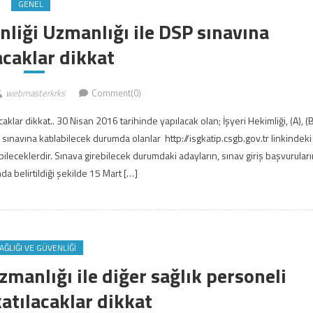
GENEL
enliği Uzmanlığı ile DSP sınavına
acaklar dikkat
webmasterkrks
Comment(0)
caklar dikkat.. 30 Nisan 2016 tarihinde yapılacak olan; İşyeri Hekimliği, (A), (B
li sınavına katılabilecek durumda olanlar http://isgkatip.csgb.gov.tr linkindeki
eceklerdir. Sınava girebilecek durumdaki adayların, sınav giriş başvuruları
 belirtildiği şekilde 15 Mart […]
SAĞLIĞI VE GÜVENLIĞI
uzmanlığı ile diğer sağlık personeli
katılacaklar dikkat