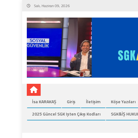
Skip
Salı, Haziran 09, 2026
to
content
İsa KARAKAŞ
Giriş
İletişim
Köşe Yazıları
2025 Güncel SGK Işten Çıkış Kodları
SGK&İŞ HUKU