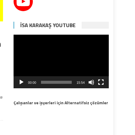
İSA KARAKAŞ YOUTUBE
Video
n
oynatıcı
00:00
15:54
te
Çalışanlar ve işyerleri için Alternatifsiz çözümler