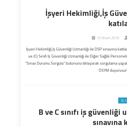
İşyeri Hekimliği,İş Güv
katıl
15 Nisan 2016
İşyeri Hekimliği,İş Güvenliği Uzmanlığı ile DSP sınavına katıla
ve (C) Sınıfı İş Güvenliği Uzmanlığı ile Diğer Sağlık Persone
“Sınav Durumu Sorgula” butonunu tıklayarak sorgulama yapabil
ÖSYM duyurusunda
İŞ 
B ve C sınıfı iş güvenliği 
sınavına 