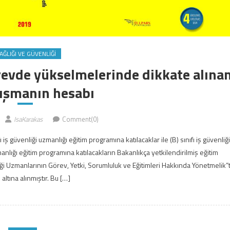
SAĞLIĞI VE GÜVENLIĞI
revde yükselmelerinde dikkate alına
alışmanın hesabı
IsaKarakas
Comment(0)
ı iş güvenliği uzmanlığı eğitim programına katılacaklar ile (B) sınıfı iş güvenliği
manlığı eğitim programına katılacakların Bakanlıkça yetkilendirilmiş eğitim
iği Uzmanlarının Görev, Yetki, Sorumluluk ve Eğitimleri Hakkında Yönetmelik”
altına alınmıştır. Bu […]