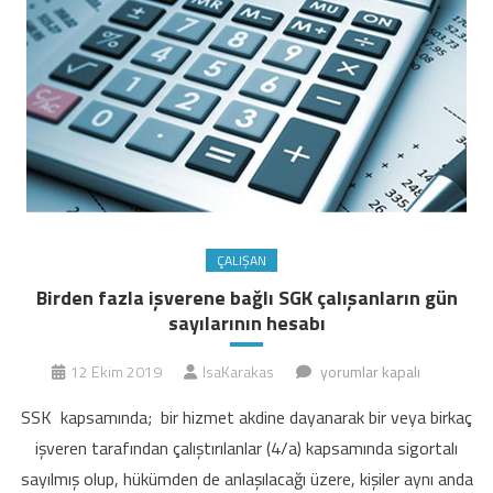
ÇALIŞAN
Birden fazla işverene bağlı SGK çalışanların gün
sayılarının hesabı
Birden
12 Ekim 2019
IsaKarakas
yorumlar kapalı
fazla
SSK kapsamında; bir hizmet akdine dayanarak bir veya birkaç
işverene
işveren tarafından çalıştırılanlar (4/a) kapsamında sigortalı
bağlı
sayılmış olup, hükümden de anlaşılacağı üzere, kişiler aynı anda
SGK