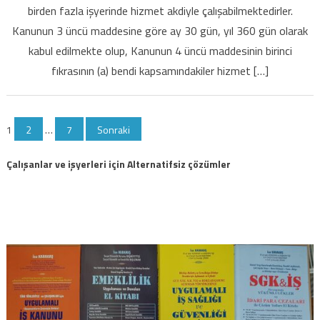
birden fazla işyerinde hizmet akdiyle çalışabilmektedirler.
çalışanların
gün
Kanunun 3 üncü maddesine göre ay 30 gün, yıl 360 gün olarak
sayılarının
kabul edilmekte olup, Kanunun 4 üncü maddesinin birinci
hesabı
fıkrasının (a) bendi kapsamındakiler hizmet […]
için
Yazı
1
2
…
7
Sonraki
sayfalaması
Çalışanlar ve işyerleri için Alternatifsiz çözümler