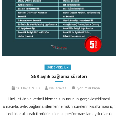
SGK EMEKLILIK
SGK aylık bağlama süreleri
SGK
10 Mayıs 2020
IsaKarakas
yorumlar kapalı
aylık
Hızlı, etkin ve verimli hizmet sunumunun gerçekleştirilmesi
bağlama
amacıyla, aylık bağlama işlemlerine ilişkin sürelerin kısaltılması için
süreleri
tedbirler alınarak il müdürlüklerinin performansları aylık olarak
için