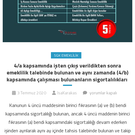
SGK EMEKLILIK
4/a kapsamında işten çıkış verildikten sonra
emeklilik talebinde bulunan ve aynı zamanda (4/b)
kapsamında çalışması bulunanların sigortalılıkları
4/a
3 Temmuz 2020
IsaKarakas
yorumlar kapalı
kapsamında
Kanunun 4 üncü maddesinin birinci fıkrasının (a) ve (b) bendi
işten
kapsamında sigortalılığı bulunan, ancak 4 üncü maddenin birinci
çıkış
fıkrasının (a) bendi kapsamındaki sigortalılığı devam ederken
verildikten
işinden ayrılarak aynı ay içinde tahsis talebinde bulunan ve takip
sonra