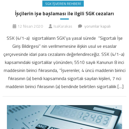
SGK İŞVEREN REHBERI
İşçilerin işe başlaması ile ilgili SGK cezaları
İşçilerin
12 Nisan 2020
IsaKarakas
yorumlar kapalı
işe
SSK (4/1-a) sigortalıların SGK’ya yasal sürede “Sigortalı İşe
başlaması
Giriş Bildirgesi” nin verilmemesine ilişkin usul ve esaslar
ile
çerçevesinde idari para cezalarını değerlendireceğiz. SSK (4/1-a)
ilgili
kapsamındaki sigortalılar yönünden; 5510 sayılı Kanunun 8 inci
SGK
cezaları
maddesinin birinci fıkrasında, “İşverenler, 4 üncü maddenin birinci
için
fıkrasının (a) bendi kapsamında sigortalı sayılan kişileri, 7 nci
maddenin birinci fıkrasının (a) bendinde belirtilen sigortalılık […]