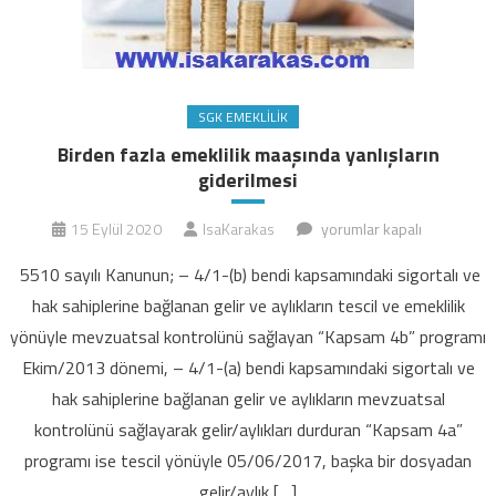
SGK EMEKLILIK
Birden fazla emeklilik maaşında yanlışların
giderilmesi
Birden
15 Eylül 2020
IsaKarakas
yorumlar kapalı
fazla
5510 sayılı Kanunun; – 4/1-(b) bendi kapsamındaki sigortalı ve
emeklilik
hak sahiplerine bağlanan gelir ve aylıkların tescil ve emeklilik
maaşında
yönüyle mevzuatsal kontrolünü sağlayan “Kapsam 4b” programı
yanlışların
Ekim/2013 dönemi, – 4/1-(a) bendi kapsamındaki sigortalı ve
giderilmesi
için
hak sahiplerine bağlanan gelir ve aylıkların mevzuatsal
kontrolünü sağlayarak gelir/aylıkları durduran “Kapsam 4a”
programı ise tescil yönüyle 05/06/2017, başka bir dosyadan
gelir/aylık […]