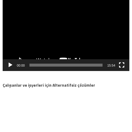
Video
oynatıcı
00:00
15:54
Çalışanlar ve işyerleri için Alternatifsiz çözümler