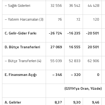
– Sağlık Giderleri
32 556
36 542
44 428
– Yatırım Harcamaları (3)
76
72
120
C. Gelir-Gider Farkı
-26 724
-16 235
-20 501
D. Bütçe Transferleri
27 069
16 555
20 501
– Bütçe Transferleri (4)
55 039
52 833
62 906
E. Finansman Açığı
– 346
– 320
0
(GSYH’ya Oran, Yüzde)
A. Gelirler
8,37
9,30
9,46