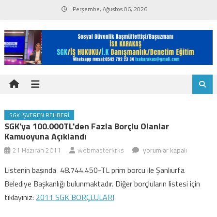
Skip
Perşembe, Ağustos 06, 2026
to
content
SGK İŞVEREN REHBERI
SGK'ya 100.000TL'den Fazla Borçlu Olanlar
Kamuoyuna Açıklandı
SGK'ya
21 Haziran 2011
webmasterkrks
yorumlar kapalı
100.000TL'den
Listenin başında 48.744.450-TL prim borcu ile Şanlıurfa
fazla
Belediye Başkanlığı bulunmaktadır. Diğer borçluların listesi için
borçlu
tıklayınız:
2011 SGK BORÇLULARI
olanlar
kamuoyuna