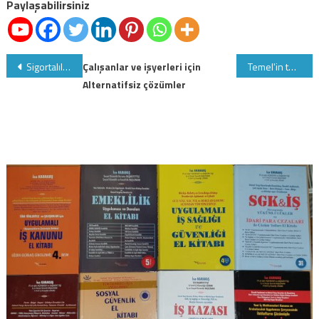
Paylaşabilirsiniz
açıklandı
için
Yazı
Sigortalıların yol ve gündelik giderlerinin SGK tarafından karşılanmasının usul ve esasları
Çalışanlar ve işyerleri için
Temel'in tekniği
Alternatifsiz çözümler
gezinmesi