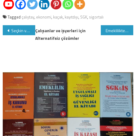
Tagged
çalıştay
,
ekonomi
,
kaçak
,
kayıtdışı
,
SGK
,
sigortalı
Yazı
Seçkin ve Kariyer meslek sahibi olmak isteyenler: SGK Denetmeni olmak için kaçırılmayacak Fırsat, 380 denetmen alınacak
Çalışanlar ve işyerleri için
Emeklilikte yaşa takılanlar, emeklilik bekleyenler ve emekliler tüm sorunlar çözülüyor nasıl mı
Alternatifsiz çözümler
gezinmesi