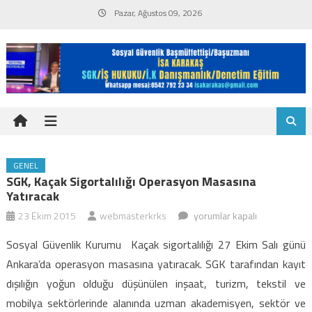
Skip
Pazar, Ağustos 09, 2026
to
content
GENEL
SGK, Kaçak Sigortalılığı Operasyon Masasına
Yatıracak
SGK,
23 Ekim 2015
webmasterkrks
yorumlar kapalı
Kaçak
Sosyal Güvenlik Kurumu Kaçak sigortalılığı 27 Ekim Salı günü
sigortalılığı
Ankara’da operasyon masasına yatıracak. SGK tarafından kayıt
operasyon
dışılığın yoğun olduğu düşünülen inşaat, turizm, tekstil ve
masasına
mobilya sektörlerinde alanında uzman akademisyen, sektör ve
yatıracak