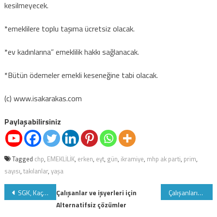
kesilmeyecek.
*emeklilere toplu taşıma ücretsiz olacak.
*ev kadınlarına” emeklilik hakkı sağlanacak.
*Bütün ödemeler emekli keseneğine tabi olacak.
(c) www.isakarakas.com
Paylaşabilirsiniz
Tagged
chp
,
EMEKLİLİK
,
erken
,
eyt
,
gün
,
ikramiye
,
mhp ak parti
,
prim
,
sayısı
,
takılanlar
,
yaşa
Yazı
SGK, Kaçak sigortalılığı operasyon masasına yatıracak
Çalışanlar ve işyerleri için
Çalışanların sorularını ücretsiz cevaplamaya devam ediyoruz
Alternatifsiz çözümler
gezinmesi