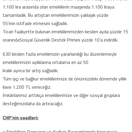
1.100 lira arasında olan emeklilerin maaşınıda 1.100 liraya
tamamladık. Bu artıştan emeklilerimizin yaklaşık yüzde
55’inin istifade etmesini sağladık.
Ticari faaliyette bulunan emeklilerimizden kesilen ayda yüzde 15
oranındaSosyal Güvenlik Destek Primini yüzde 10’a indirdik.
630 binden fazla emeklimizin yararlandığı bu düzenlemeyle
emeklilerimizin aylıklarına ortalama en az 50
liralık ayrıca bir artış sağladık.
Tüm işçi ve bağkur emeklilerimize de önümüzdeki dönemde yıllık
ilave 1.200 TL vereceğiz.
İmkânlarımız arttıkça emeklilerimize ve diğer sosyal gruplara
desteğimizidaha da artıracağız.
CHP’nin vaadleri:
• Emeklilere Ramazan ve Kurban Bayramlarında birer maaş