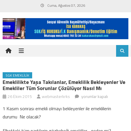
Skip
Cuma, Ağustos 07, 2026
to
content
SGK EMEKLILIK
Emeklilikte Yaşa Takılanlar, Emeklilik Bekleyenler Ve
Emekliler Tüm Sorunlar Çözülüyor Nasıl Mı
Emeklilikte
26 Ekim 2015
webmasterkrks
yorumlar kapalı
yaşa
1 Kasım sonrası emekli olmayı bekleyenler ile emeklilerin
takılanlar,
durumu Ne olacak?
emeklilik
bekleyenler
Elbetteki tüm partilerin gözbebeği emekliler… neden mi?