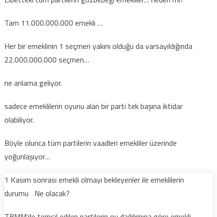
ve
emekliler
Tam 11.000.000.000 emekli …
tüm
sorunlar
Her bir emeklinin 1 seçmen yakını olduğu da varsayıldığında
çözülüyor
22.000.000.000 seçmen…
nasıl
mı
ne anlama geliyor.
için
sadece emeklilerin oyunu alan bir parti tek başına iktidar
olabiliyor.
Böyle olunca tüm partilerin vaadleri emekliler üzerinde
yoğunlaşıyor…
1 Kasım sonrası emekli olmayı bekleyenler ile emeklilerin
durumu Ne olacak?
TBMM’de temsil edilen partilerin oy dağılımına göre emekli