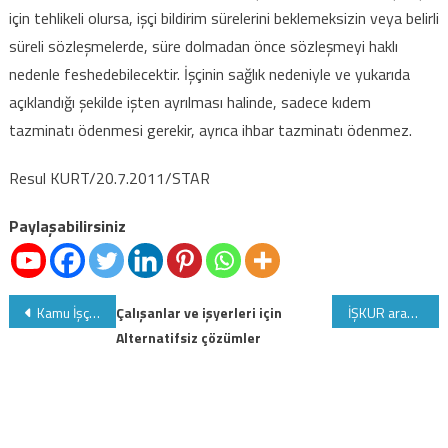
için tehlikeli olursa, işçi bildirim sürelerini beklemeksizin veya belirli
süreli sözleşmelerde, süre dolmadan önce sözleşmeyi haklı
nedenle feshedebilecektir. İşçinin sağlık nedeniyle ve yukarıda
açıklandığı şekilde işten ayrılması halinde, sadece kıdem
tazminatı ödenmesi gerekir, ayrıca ihbar tazminatı ödenmez.
Resul KURT/20.7.2011/STAR
Paylaşabilirsiniz
Yazı
Kamu İşçileri Toplu İş Sözleşmelerinde anlaşma
Çalışanlar ve işyerleri için
İŞKUR aracılığıyla iş bulmak için kimler İŞKUR'a kayıt yapabilir?
Alternatifsiz çözümler
gezinmesi