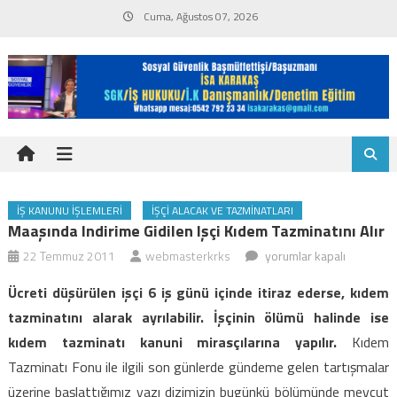
Skip
Cuma, Ağustos 07, 2026
to
content
İŞ KANUNU İŞLEMLERI
İŞÇI ALACAK VE TAZMINATLARI
Maaşında Indirime Gidilen Işçi Kıdem Tazminatını Alır
Maaşında
22 Temmuz 2011
webmasterkrks
yorumlar kapalı
indirime
Ücreti düşürülen işçi 6 iş günü içinde itiraz ederse, kıdem
gidilen
tazminatını alarak ayrılabilir. İşçinin ölümü halinde ise
işçi
kıdem tazminatı kanuni mirasçılarına yapılır.
Kıdem
kıdem
Tazminatı
Fonu ile ilgili son günlerde gündeme gelen tartışmalar
tazminatını
alır
üzerine başlattığımız yazı dizimizin bugünkü bölümünde mevcut