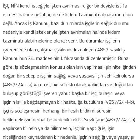
İŞÇİNİN kendi isteğiyle işten ayrılması, diğer bir deyişle istifa
etmesi halinde ne ihbar, ne de kıdem tazminatı alması mümkün
değil. Ancak İş Kanunu, bazı durumlarda işçilerin sağlık durumu
nedeniyle kendi istekleriyle işten ayrılmaları halinde kıdem
tazminatı alabilmelerine olanak verir. Bu durumlar işçilerin
işverenlerle olan çalışma ilişkilerini düzenleyen 4857 sayılı İş
Kanunu’nun 24. maddesinin I. fıkrasında düzenlenmiştir. Buna
göre; iş sözleşmesinin konusu olan işin yapılması işin niteliğinden
doğan bir sebeple işçinin sağlığı veya yaşayışı için tehlikeli olursa
(4857/24-I-a) ya da işçinin sürekli olarak yakından ve doğrudan
buluşup görüştüğü işveren yahut başka bir işçi bulaşıcı veya
işçinin işi ile bağdaşmayan bir hastalığa tutulursa (4857/24-I-b),
işçi iş sözleşmesini herhangi bir fesih bildirimi süresini
beklemeksizin derhal feshedebilecektir. Sözleşme (4857/24-I-a)
yapılırken bilinsin ya da bilinmesin, işçinin yaptığı iş, işin
niteliğinden kaynaklanan bir nedenle, işçinin sağlığı veya yaşayışı