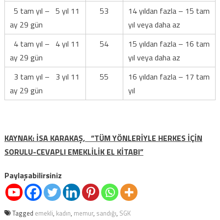
5 tam yıl – 5 yıl 11
53
14 yıldan fazla – 15 tam
ay 29 gün
yıl veya daha az
4 tam yıl – 4 yıl 11
54
15 yıldan fazla – 16 tam
ay 29 gün
yıl veya daha az
3 tam yıl – 3 yıl 11
55
16 yıldan fazla – 17 tam
ay 29 gün
yıl
KAYNAK: İSA KARAKAŞ, “TÜM YÖNLERİYLE HERKES İÇİN
SORULU-CEVAPLI EMEKLİLİK EL KİTABI”
Paylaşabilirsiniz
Tagged
emekli
,
kadın
,
memur
,
sandığı
,
SGK