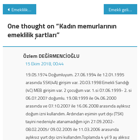
Yazı
Emeklilikte yaşa takılanlar karamsarlığa gerek yok
Emekli gelir ve aylık artışları
gezinmesi
One thought on “
Kadın memurlarının
emeklilik şartları
”
Özlem DEĞİRMENCİOĞLU
15 Ekim 2018, 00:44
19.05.1974 Doğumluyum. 27.06.1994 ile 12.01.1995
arasında SSK(4A) girişim var. 20.03.1998 Emekli Sandığı
(4C) MEB girişim var. 2 çocuğum var. 1.si 07.06.1999- 2. si
06.07.2007 doğumlu. 19.08.1999 ile 04.06.2000
arasında ve 07.10.2007 ile 16.06.2008 arasında aylıksız
doğum izni kullandım. Ardından eşimin yurt dışı (TSK)
tayini nedeniyle atanamadığım için 27.09.2002-
08.02.2005/ 09.02.2005 ile 11.03.2006 arasunda
aylıksız yurt dışı izni kullandım.Toplamda 4 yıl 9 ay alıksız