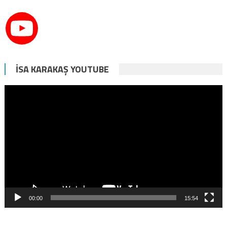
İSA KARAKAŞ YOUTUBE
Video
oynatıcı
00:00
15:54