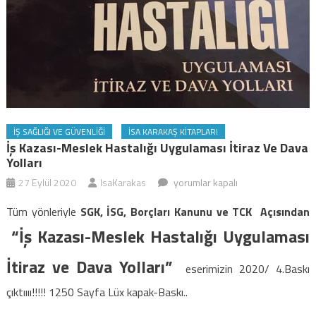
İŞ SAĞLIĞI VE GÜVENLIĞI
İSA KARAKAŞ KITAPLARI
İş Kazası-Meslek Hastalığı Uygulaması İtiraz Ve Dava
Yolları
İş
27 Eylül 2020
IsaKarakas
yorumlar kapalı
Kazası-
Tüm yönleriyle
SGK, İSG, Borçları Kanunu ve TCK Açısından
Meslek
“İş Kazası-Meslek Hastalığı Uygulaması
Hastalığı
Uygulaması
İtiraz ve Dava Yolları”
eserimizin 2020/ 4.Baskı
İtiraz
ve
çıktıııı!!!!! 1250 Sayfa Lüx kapak-Baskı..
Dava