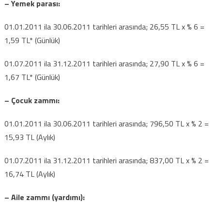
– Yemek parası:
parası,
çocuk
01.01.2011 ila 30.06.2011 tarihleri arasında; 26,55 TL x % 6 =
ve
1,59 TL* (Günlük)
aile
zammı
01.07.2011 ila 31.12.2011 tarihleri arasında; 27,90 TL x % 6 =
istisnaları
1,67 TL* (Günlük)
için
– Çocuk zammı:
01.01.2011 ila 30.06.2011 tarihleri arasında; 796,50 TL x % 2 =
15,93 TL (Aylık)
01.07.2011 ila 31.12.2011 tarihleri arasında; 837,00 TL x % 2 =
16,74 TL (Aylık)
– Aile zammı (yardımı):