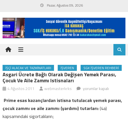
Skip
Pazar, Ağustos 09, 2026
to
content
İŞÇI ALACAK VE TAZMINATLARI
İŞVEREN
SGK İŞVEREN REHBERI
Asgari Ücrete Bağlı Olarak Değişen Yemek Parası,
Çocuk Ve Aile Zammı Istisnaları
asgari
4 Ağustos 2011
webmasterkrks
yorumlar kapalı
ücrete
Prime esas kazançlardan istisna tutulacak yemek parası,
bağlı
çocuk zammı ve aile zammı (yardımı) tutarları:
(4a)
olarak
kapsamındaki sigortalıların;
değişen
yemek