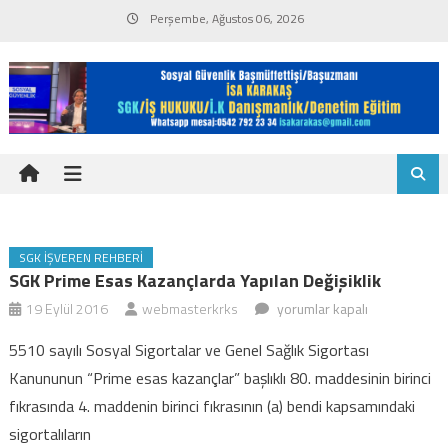
Skip
Perşembe, Ağustos 06, 2026
to
content
SGK İŞVEREN REHBERI
SGK Prime Esas Kazançlarda Yapılan Değişiklik
SGK
19 Eylül 2016
webmasterkrks
yorumlar kapalı
Prime
5510 sayılı Sosyal Sigortalar ve Genel Sağlık Sigortası
esas
Kanununun “Prime esas kazançlar” başlıklı 80. maddesinin birinci
kazançlarda
fıkrasında 4. maddenin birinci fıkrasının (a) bendi kapsamındaki
yapılan
sigortalıların
değişiklik