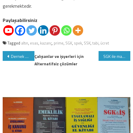
gerekmektedir.
Paylaşabilirsiniz
Tagged
altın
,
esas
,
kazanç
,
prime
,
SGK
,
spek
,
SSK
,
tabi
,
ücret
Yazı
Dernek yönetici ve denetçilerinin SSK'sı geçersizdir
Çalışanlar ve işyerleri için
SGK ile mahsuplaşırken bu değişikliğe dikkat
Alternatifsiz çözümler
gezinmesi