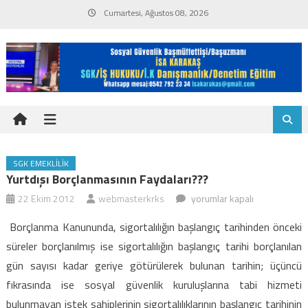
Skip
Cumartesi, Ağustos 08, 2026
to
content
SGK EMEKLILIK
Yurtdışı Borçlanmasının Faydaları???
Yurtdışı
22 Ekim 2012
webmasterkrks
yorumlar kapalı
Borçlanmasının
Borçlanma Kanununda, sigortalılığın başlangıç tarihinden önceki
faydaları???
süreler borçlanılmış ise sigortalılığın başlangıç tarihi borçlanılan
için
gün sayısı kadar geriye götürülerek bulunan tarihin; üçüncü
fıkrasında ise sosyal güvenlik kuruluşlarına tabi hizmeti
bulunmayan istek sahiplerinin sigortalılıklarının başlangıç tarihinin