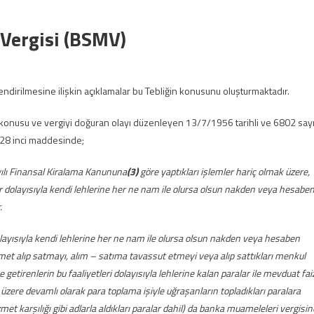
Vergisi (BSMV)
dirilmesine ilişkin açıklamalar bu Tebliğin konusunu oluşturmaktadır.
konusu ve vergiyi doğuran olayı düzenleyen 13/7/1956 tarihli ve 6802 sayı
 28 inci maddesinde;
yılı Finansal Kiralama Kanununa
(3)
göre yaptıkları işlemler hariç olmak üzere,
 dolayısıyla kendi lehlerine her ne nam ile olursa olsun nakden veya hesabe
.
ayısıyla kendi lehlerine her ne nam ile olursa olsun nakden veya hesaben
ymet alıp satmayı, alım – satıma tavassut etmeyi veya alıp sattıkları menkul
etirenlerin bu faaliyetleri dolayısıyla lehlerine kalan paralar ile mevduat fai
zere devamlı olarak para toplama işiyle uğraşanların topladıkları paralara
et karşılığı gibi adlarla aldıkları paralar dahil) da banka muameleleri vergisin