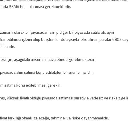
anında BSMV hesaplanması gerekmektedir.
zamanlı olarak bir piyasadan alınıp diğer bir piyasada satılarak, aynı
e kar edilmesi işlemi olup bu işlemler dolayısıyla lehe alınan paralar 6802 sayı
tisnadır.
mesi için, aşağıdaki unsurları ihtiva etmesi gerekmektedir:
iyasada alım satıma konu edilebilen bir ürün olmalıdır.
lım satıma konu edilebilmesi gerekir.
ıp, yüksek fiyatlı olduğu piyasada satılması suretiyle vadesiz ve risksiz geli
 fiyat farklılığı olmalı, geleceğe, tahmine ve riske dayanmamalıdır.