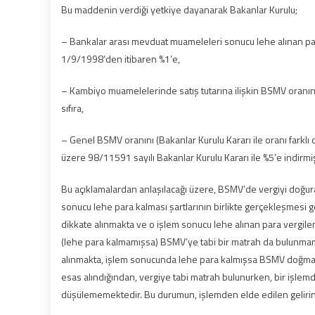
Bu maddenin verdiği yetkiye dayanarak Bakanlar Kurulu;
– Bankalar arası mevduat muameleleri sonucu lehe alınan para
1/9/1998’den itibaren %1’e,
– Kambiyo muamelelerinde satış tutarına ilişkin BSMV oranın
sıfıra,
– Genel BSMV oranını (Bakanlar Kurulu Kararı ile oranı farklı
üzere 98/11591 sayılı Bakanlar Kurulu Kararı ile %5’e indirmiş
Bu açıklamalardan anlaşılacağı üzere, BSMV’de vergiyi doğu
sonucu lehe para kalması şartlarının birlikte gerçekleşmesi 
dikkate alınmakta ve o işlem sonucu lehe alınan para vergilen
(lehe para kalmamışsa) BSMV’ye tabi bir matrah da bulunmam
alınmakta, işlem sonucunda lehe para kalmışsa BSMV doğma
esas alındığından, vergiye tabi matrah bulunurken, bir işlem
düşülememektedir. Bu durumun, işlemden elde edilen gelirin h