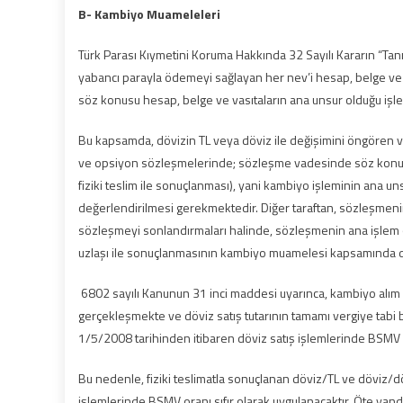
B- Kambiyo Muameleleri
Türk Parası Kıymetini Koruma Hakkında 32 Sayılı Kararın “Tanı
yabancı parayla ödemeyi sağlayan her nev’i hesap, belge ve v
söz konusu hesap, belge ve vasıtaların ana unsur olduğu işl
Bu kapsamda, dövizin TL veya döviz ile değişimini öngören ve 
ve opsiyon sözleşmelerinde; sözleşme vadesinde söz konusu 
fiziki teslim ile sonuçlanması), yani kambiyo işleminin ana
değerlendirilmesi gerekmektedir. Diğer taraftan, sözleşmeni
sözleşmeyi sonlandırmaları halinde, sözleşmenin ana işlem 
uzlaşı ile sonuçlanmasının kambiyo muamelesi kapsamında d
6802 sayılı Kanunun 31 inci maddesi uyarınca, kambiyo alım v
gerçekleşmekte ve döviz satış tutarının tamamı vergiye tabi 
1/5/2008 tarihinden itibaren döviz satış işlemlerinde BSMV o
Bu nedenle, fiziki teslimatla sonuçlanan döviz/TL ve döviz/
işlemlerinde BSMV oranı sıfır olarak uygulanacaktır. Öte ya