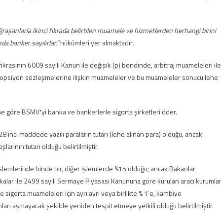
aşanlarla ikinci fıkrada belirtilen muamele ve hizmetlerden herhangi birini
a banker sayılırlar.”
hükümleri yer almaktadır
.
fıkrasının 6009 sayılı Kanun ile değişik (p) bendinde, arbitraj muameleleri ile
ve opsiyon sözleşmelerine ilişkin muameleler ve bu muameleler sonucu lehe
ine göre BSMV
’
yi banka ve bankerlerle sigorta şirketleri öder.
inci maddede yazılı paraların tutarı (lehe alınan para) olduğu, ancak
rının tutarı olduğu belirtilmiştir.
emlerinde binde bir, diğer işlemlerde %15 olduğu; ancak Bakanlar
alar ile 2499 sayılı Sermaye Piyasası Kanununa göre kurulan aracı kurumla
sigorta muameleleri için ayrı ayrı veya birlikte % 1’e, kambiyo
arı aşmayacak şekilde yeniden tespit etmeye yetkili olduğu belirtilmiştir.