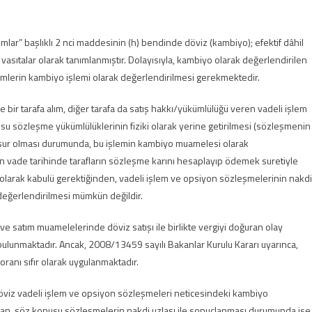
mlar” başlıklı 2 nci maddesinin (h) bendinde döviz (kambiyo); efektif dâhil
asıtalar olarak tanımlanmıştır. Dolayısıyla, kambiyo olarak değerlendirilen
emlerin kambiyo işlemi olarak değerlendirilmesi gerekmektedir.
bir tarafa alım, diğer tarafa da satış hakkı/yükümlülüğü veren vadeli işlem
sözleşme yükümlülüklerinin fiziki olarak yerine getirilmesi (sözleşmenin
 unsur olması durumunda, bu işlemin kambiyo muamelesi olarak
n vade tarihinde tarafların sözleşme karını hesaplayıp ödemek suretiyle
olarak kabulü gerektiğinden, vadeli işlem ve opsiyon sözleşmelerinin nakdi
eğerlendirilmesi mümkün değildir.
e satım muamelelerinde döviz satışı ile birlikte vergiyi doğuran olay
bulunmaktadır. Ancak, 2008/13459 sayılı Bakanlar Kurulu Kararı uyarınca,
ranı sıfır olarak uygulanmaktadır.
döviz vadeli işlem ve opsiyon sözleşmeleri neticesindeki kambiyo
ndan, söz konusu sözleşmelerin nakdi uzlaşı ile sonuçlanması durumunda ise