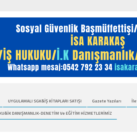
UYGULAMALI SGK&İŞ KİTAPLARI SATIŞI
Gazete Yazıları
İle
KU&İK DANIŞMANLIK-DENETİM Ve EĞİTİM HİZMETLERİMİZ