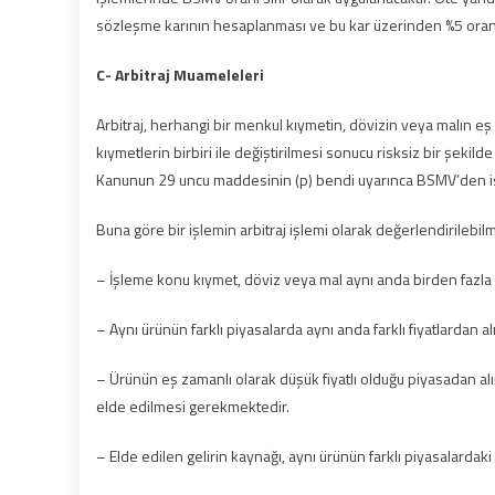
sözleşme karının hesaplanması ve bu kar üzerinden %5 or
C- Arbitraj Muameleleri
Arbitraj, herhangi bir menkul kıymetin, dövizin veya malın eş 
kıymetlerin birbiri ile değiştirilmesi sonucu risksiz bir şekild
Kanunun 29 uncu maddesinin (p) bendi uyarınca BSMV’den is
Buna göre bir işlemin arbitraj işlemi olarak değerlendirilebil
– İşleme konu kıymet, döviz veya mal aynı anda birden fazla p
– Aynı ürünün farklı piyasalarda aynı anda farklı fiyatlardan a
– Ürünün eş zamanlı olarak düşük fiyatlı olduğu piyasadan alın
elde edilmesi gerekmektedir.
– Elde edilen gelirin kaynağı, aynı ürünün farklı piyasalardaki