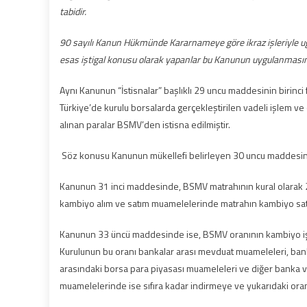
tabidir.
90 sayılı Kanun Hükmünde Kararnameye göre ikraz işleriyle uğr
esas iştigal konusu olarak yapanlar bu Kanunun uygulanmasınd
Aynı Kanunun “İstisnalar” başlıklı 29 uncu maddesinin birinci 
Türkiye’de kurulu borsalarda gerçekleştirilen vadeli işlem 
alınan paralar BSMV’den istisna edilmiştir.
Söz konusu Kanunun mükellefi belirleyen 30 uncu maddes
Kanunun 31 inci maddesinde, BSMV matrahının kural olarak 28 
kambiyo alım ve satım muamelelerinde matrahın kambiyo satışla
Kanunun 33 üncü maddesinde ise, BSMV oranının kambiyo işl
Kurulunun bu oranı bankalar arası mevduat muameleleri, bank
arasındaki borsa para piyasası muameleleri ve diğer banka ve 
muamelelerinde ise sıfıra kadar indirmeye ve yukarıdaki oranl