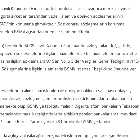
ayılı Kanunun 28 inci maddesinin ikinci fıkrası uyarınca menkul kıymet
igorta şirketleri tarafından vadeli işlem ve opsiyon sözleşmelerinin
 BSMV’nin konusuna girmektedir. Söz konusu sözleşmelerin korunma,
nmemeleri BSMV açısından önem arz etmemektedir.
 (p) bendinde 6009 sayılı Kanunun 2 nci maddesiyle yapılan değişiklikle,
ve opsiyon sözleşmelerine ilişkin muameleler ve bu muameleler sonucu lehe
sına ilişkin açıklamalara 87 Seri No.lu Gider Vergileri Genel Tebliğinin(7) “C
 Sözleşmelerine İlişkin İşlemlerde BSMV İstisnası” başlıklı bölümünde yer
şmelerinin alım satım işlemleri ile opsiyon hakkının satılması dolayısıyla
edir. Ancak, sözleşme işlemlerine ilişkin nakdi teminatların Takasbank’a
irmemekte olup, BSMV’ye tabi tutulmalıdır. Diğer taraftan, bankaların Takasba
nemalandırılması karşılığında lehe aldıkları paralar, bankalar arası mevduat
Bakanlar Kurulu Kararı uyarınca %1 oranında BSMV’ye tabidir.
n da açıkça anlaşılacağı üzere, vadeli işlem ve opsiyon sözleşmelerinin