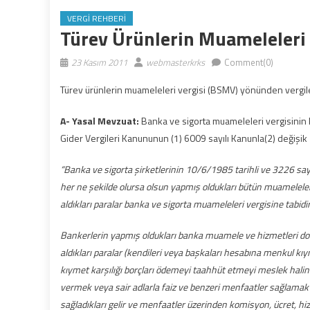
VERGI REHBERI
Türev Ürünlerin Muameleleri 
23 Kasım 2011
webmasterkrks
Comment(0)
Türev ürünlerin muameleleri vergisi (BSMV) yönünden vergilen
A- Yasal Mevzuat:
Banka ve sigorta muameleleri vergisinin 
Gider Vergileri
Kanununun (1) 6009 sayılı Kanunla(2) değişik
“Banka ve sigorta şirketlerinin 10/6/1985 tarihli ve 3226 sa
her ne şekilde olursa olsun yapmış oldukları bütün muameleler
aldıkları paralar banka ve sigorta muameleleri vergisine tabidir
Bankerlerin yapmış oldukları banka muamele ve hizmetleri dol
aldıkları paralar (kendileri veya başkaları hesabına menkul kı
kıymet karşılığı borçları ödemeyi taahhüt etmeyi meslek haline g
vermek veya sair adlarla faiz ve benzeri menfaatler sağlamak ü
sağladıkları gelir ve menfaatler üzerinden komisyon, ücret, hizm