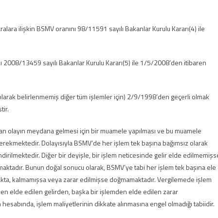
lara ilişkin BSMV oranını 98/11591 sayılı Bakanlar Kurulu Kararı(4) ile
ı 2008/13459 sayılı Bakanlar Kurulu Kararı(5) ile 1/5/2008’den itibaren
 olarak belirlenmemiş diğer tüm işlemler için) 2/9/1998’den geçerli olmak
tir.
ran olayın meydana gelmesi için bir muamele yapılması ve bu muamele
gerekmektedir. Dolayısıyla BSMV’de her işlem tek başına bağımsız olarak
dirilmektedir. Diğer bir deyişle, bir işlem neticesinde gelir elde edilmemişs
aktadır. Bunun doğal sonucu olarak, BSMV’ye tabi her işlem tek başına ele
kta, kalmamışsa veya zarar edilmişse doğmamaktadır. Vergilemede işlem
den elde edilen gelirden, başka bir işlemden elde edilen zarar
esabında, işlem maliyetlerinin dikkate alınmasına engel olmadığı tabiidir.