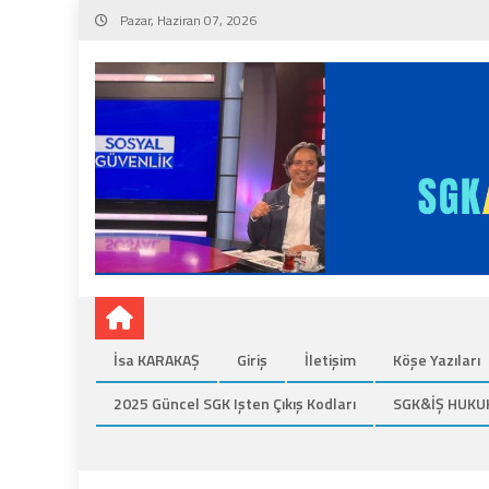
Skip
Pazar, Haziran 07, 2026
to
content
İsa KARAKAŞ
Giriş
İletişim
Köşe Yazıları
2025 Güncel SGK Işten Çıkış Kodları
SGK&İŞ HUKU