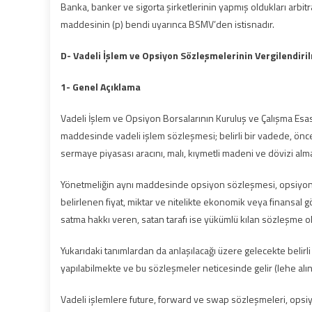
Banka, banker ve sigorta şirketlerinin yapmış oldukları arbitr
maddesinin (p) bendi uyarınca BSMV’den istisnadır.
D- Vadeli İşlem ve Opsiyon Sözleşmelerinin Vergilendiri
1- Genel Açıklama
Vadeli İşlem ve Opsiyon Borsalarının Kuruluş ve Çalışma Esasl
maddesinde vadeli işlem sözleşmesi; belirli bir vadede, önce
sermaye piyasası aracını, malı, kıymetli madeni ve dövizi a
Yönetmeliğin aynı maddesinde opsiyon sözleşmesi, opsiyonu a
belirlenen fiyat, miktar ve nitelikte ekonomik veya finansal 
satma hakkı veren, satan tarafı ise yükümlü kılan sözleşme ol
Yukarıdaki tanımlardan da anlaşılacağı üzere gelecekte belirli 
yapılabilmekte ve bu sözleşmeler neticesinde gelir (lehe alın
Vadeli işlemlere future, forward ve swap sözleşmeleri, opsiyo