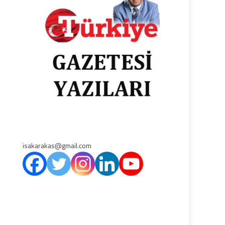
isakarakas@gmail.com
,