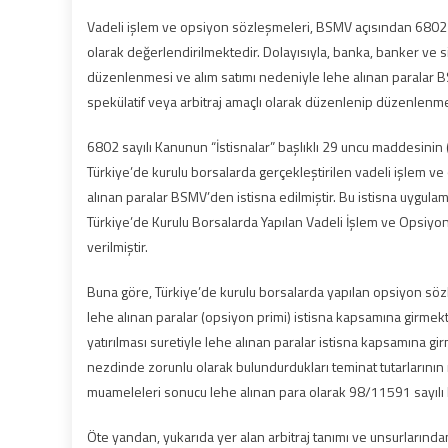
Vadeli işlem ve opsiyon sözleşmeleri, BSMV açısından 6802 s
olarak değerlendirilmektedir. Dolayısıyla, banka, banker ve s
düzenlenmesi ve alım satımı nedeniyle lehe alınan paralar
spekülatif veya arbitraj amaçlı olarak düzenlenip düzenle
6802 sayılı Kanunun “İstisnalar” başlıklı 29 uncu maddesinin
Türkiye’de kurulu borsalarda gerçekleştirilen vadeli işlem 
alınan paralar BSMV’den istisna edilmiştir. Bu istisna uygulama
Türkiye’de Kurulu Borsalarda Yapılan Vadeli İşlem ve Opsiyon
verilmiştir.
Buna göre, Türkiye’de kurulu borsalarda yapılan opsiyon sözle
lehe alınan paralar (opsiyon primi) istisna kapsamına girmekt
yatırılması suretiyle lehe alınan paralar istisna kapsamına g
nezdinde zorunlu olarak bulundurdukları teminat tutarlarının 
muameleleri sonucu lehe alınan para olarak 98/11591 sayılı 
Öte yandan, yukarıda yer alan arbitraj tanımı ve unsurlarında