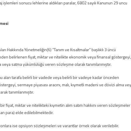
aj işlemleri sonucu lehlerine aldıkları paralar, 6802 sayılı Kanunun 29 uncu
lmesi
arı Hakkında Yönetmeliğin(6) “Tanım ve Kısaltmalar” başlıklı 3 üncü
den belirlenen fiyat, miktar ve nitelikte ekonomik veya finansal göstergeyi,
lma veya satma yükümlülüğü veren sözleşme olarak tanımlanmıştır.
lan tarafa belirli bir vadede veya belirli bir vadeye kadar önceden
göstergeyi, sermaye piyasası aracını, malı, kıymetli madeni ve dövizi alma ve
arak tanımlanmıştır.
bir fiyat, miktar ve nitelikteki kıymetin alım satım hakkını veren sözleşmeler
an para) elde edilebilmektedir.
nlara ise opsiyon sözleşmeleri ve varantlar örnek olarak verilebilir.