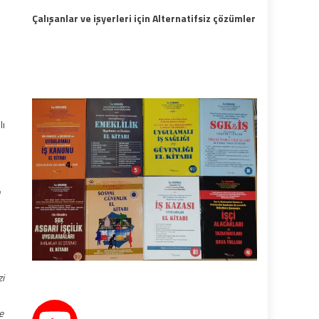
Çalışanlar ve işyerleri için Alternatifsiz çözümler
lı
n
zi
e