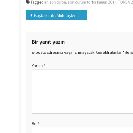
Tagged
en son torba
,
son durum torba kanun 2014
,
TORBA 2
Yazı
Başbakanlık Müfettişleri İş kazasını SORUŞTURACAK
gezinmesi
Bir yanıt yazın
E-posta adresiniz yayınlanmayacak.
Gerekli alanlar
*
ile i
Yorum
*
Ad
*