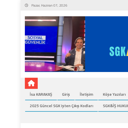
Skip
Pazar, Haziran 07, 2026
to
content
İsa KARAKAŞ
Giriş
İletişim
Köşe Yazıları
2025 Güncel SGK Işten Çıkış Kodları
SGK&İŞ HUKU