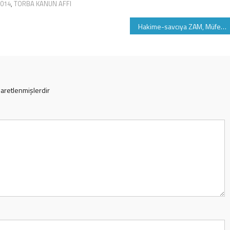
014
,
TORBA KANUN AFFI
Hakime-savcıya ZAM, Müfettişe-memura YOK
şaretlenmişlerdir