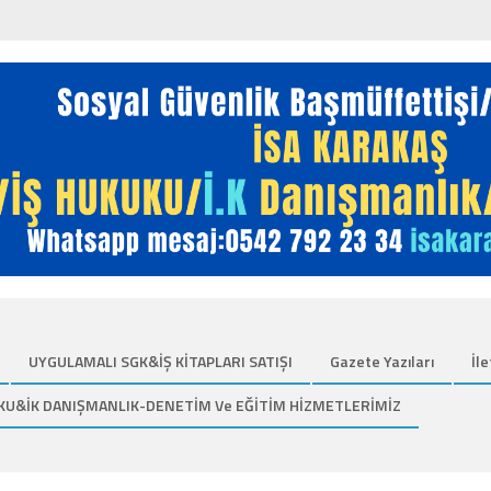
UYGULAMALI SGK&İŞ KİTAPLARI SATIŞI
Gazete Yazıları
İle
KU&İK DANIŞMANLIK-DENETİM Ve EĞİTİM HİZMETLERİMİZ