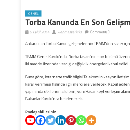
GENEL
Torba Kanunda En Son Gelişme
9 Eylül 2014
webmasterkrks
Comment(0)
Ankara’dan Torba Kanun gelişmelerinin TBMM’den sizler için 
TBMM Genel Kurulu’nda, “torba tasarı”nın son bölümü üzeri
iki madde üzerinde verdiği değişiklik önergeleri kabul edildi.
Buna göre, internette trafik bilgisi Telekomünikasyon İletişim
karar verilmesi halinde ilgili mercilere verilecek. Kabul edi
yapımında etkilenen ailelerin, yeni Hasankeyf yerleşim alanına 
Bakanlar Kurulu’nca belirlenecek.
Paylaşabilirsiniz